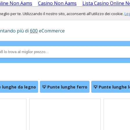
nline Non Aams
Casino Non Aams
Lista Casino Online 
lio per te. Utilizzando il nostro sito, acconsenti all'utilizzo dei cookie.
Leg
ontando più di
600
eCommerce
e lunghe da legno
💡 Punte lunghe ferro
💡 Punte lunghe 