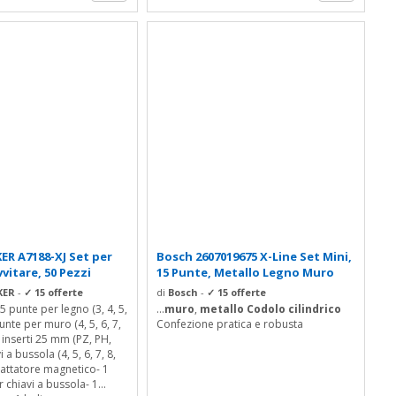
R A7188-XJ Set per
Bosch 2607019675 X-Line Set Mini,
vitare, 50 Pezzi
15 Punte, Metallo Legno Muro
KER
-
✓ 15 offerte
di
Bosch
-
✓ 15 offerte
- 5 punte per legno (3, 4, 5,
...
muro
,
metallo Codolo cilindrico
unte per muro (4, 5, 6, 7,
Confezione pratica e robusta
 inserti 25 mm (PZ, PH,
i a bussola (4, 5, 6, 7, 8,
dattatore magnetico- 1
 chiavi a bussola- 1