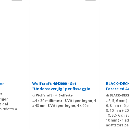
er
Wolfcraft 4642000 - Set
BLACK+DECKE
"Undercover Jig" per fissaggio
Forare ed Av
con viti
te
di
Wolfcraft
-
✓ 6 offerte
di
BLACK+DEC
vigor
...4 x 30
millimetri 8 Viti per legno
, 4
...5, 5, 6 mm )
o dal
x 40
mm 8 Viti per legno
, 4 x 60 mm
6, 8 mm ) - 6 p
o ridotto a
8, 10 mm )- 20
TX, SL)- 6 chiav
10 mm ) - 1 a
adattatore per