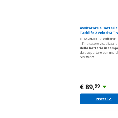
Avvitatore a Batteria
Tacklife 2 Velocità T
Elettrico con...
di
TACKLIFE
-
✓ 0 offerte
...l'indicatore visualizza l
della batteria in temp
da trasportare con una cl
resistente
€ 89,
99
Prezzi
✔