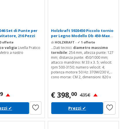
046 Set di Punte per
Holzkraft 5920450 Piccolo tornio
itatore, 216 Pezzi
per Legno Modello Db 450-Max
Diametro...
0 offerte
di
HOLZKRAFT
-
✓ 1 offerte
co valigia
Livella Pratico
...Dati tecnici:
diametro massimo
a Metro a nastro
tornibile
: 254 mm, altezza punte: 127
mm; distanza punte: 450/1000 mm;
attacco mandrino: M 33 x 3. 5; velocit:
rpm 500-3150; numero velocit: 4;
potenza motore 50 Hz: 370W/230 V,
cono morse: CM 2, dimensioni: 820 x
430 x 300 mm, peso: 35 kg.
€ 398,
69
00
435€
ezzi
✔
Prezzi
✔