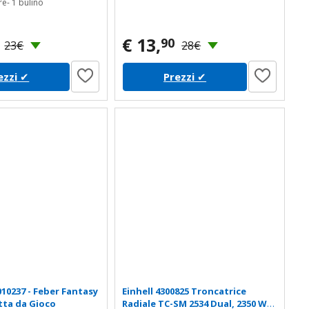
re- 1 bulino
€ 13,
90
23€
28€
ezzi
✔
Prezzi
✔
10237 - Feber Fantasy
Einhell 4300825 Troncatrice
tta da Gioco
Radiale TC-SM 2534 Dual, 2350 W,