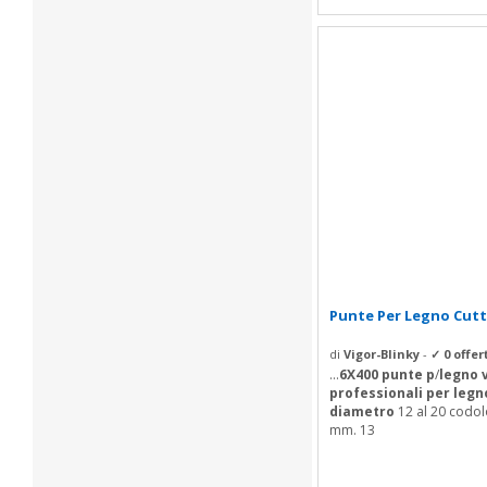
Punte Per Legno Cutt
di
Vigor-Blinky
-
✓ 0 offer
...
6X400 punte p
/
legno 
professionali
per legn
diametro
12 al 20 codol
mm. 13