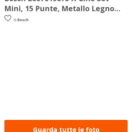
Mini, 15 Punte, Metallo Legno
Muro
di
Bosch
Guarda tutte le foto