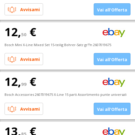
Avvisami
Vai all'Offerta
12,
€
50
Bosch Mini X-Line Mixed Set 15-teilig Bohrer-Satz gr??n 2607019675
Avvisami
Vai all'Offerta
12,
€
99
Bosch Accessories 2607019675 X-Line 15 parti Assortimento punte universali
Avvisami
Vai all'Offerta
13,
€
85