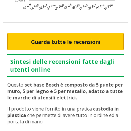
10,00 €
17 Feb
09 Dic
07 Ott
09 Ago
07 Giu
02 Apr
14 Feb
02 Ott
14 Feb
01 Dic
06 Apr
Guarda tutte le recensioni
Sintesi delle recensioni fatte dagli
utenti online
Questo
set base Bosch è composto da 5 punte per
muro, 5 per legno e 5 per metallo, adatto a tutte
le marche di utensili elettrici.
Il prodotto viene fornito in una pratica
custodia in
plastica
che permette di avere tutto in ordine ed a
portata di mano.