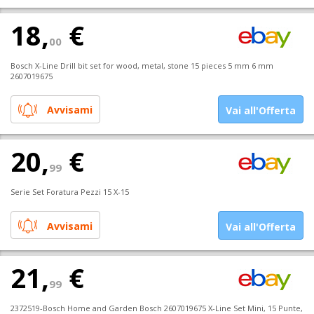
18,
€
00
Bosch X-Line Drill bit set for wood, metal, stone 15 pieces 5 mm 6 mm
2607019675
Avvisami
Vai all'Offerta
20,
€
99
Serie Set Foratura Pezzi 15 X-15
Avvisami
Vai all'Offerta
21,
€
99
2372519-Bosch Home and Garden Bosch 2607019675 X-Line Set Mini, 15 Punte,