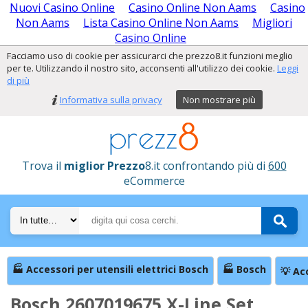
Nuovi Casino Online
Casino Online Non Aams
Casino
Non Aams
Lista Casino Online Non Aams
Migliori
Casino Online
Facciamo uso di cookie per assicurarci che prezzo8.it funzioni meglio
per te. Utilizzando il nostro sito, acconsenti all'utilizzo dei cookie.
Leggi
di più
Informativa sulla privacy
Non mostrare più
Trova il
miglior Prezzo
8.it confrontando più di
600
eCommerce
🏭 Accessori per utensili elettrici Bosch
🏭 Bosch
💡 Ac
Bosch 2607019675 X-Line Set