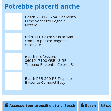
Potrebbe piacerti anche
Bosch 2609256746 Set Misto
Lame Seghetto Legno e
Metallo
Bqlzr 1/10,2 cm S2 in acciaio
cromato per cartongesso
cacciavite...
Bosch Professional
0601217100 GSB 13 RE
Trapano Battente, Colore: Blu
Bosch PSB 500 RE Trapano
Battente Compact Easy
🏭 Accessori per utensili elettrici Bosch
🏭 Bosch
💡 Ac