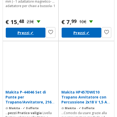
mm ) - 1 adattatore magnetico- 1
adattatore per chiavi a bussola- 1
punta a svasare- 1 bulino
€ 15,
€ 7,
48
99
23€
10€
Prezzi
✔
Prezzi
✔
Makita P-44046 Set di
Makita HP457DWE10
Punte per
Trapano Avvitatore con
Trapano/Avvitatore, 216
Percussione 2x18 V 1,5 Ah
Pezzi
Li + 74...
di
Makita
-
✓ 0 offerte
di
Makita
-
✓ 0 offerte
...
pezzi Pratico valigia
Livella
...Comodo da usare grazie alla