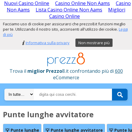
Nuovi Casino Online
Casino Online Non Aams
Casino
Non Aams
Lista Casino Online Non Aams
Migliori
Casino Online
Facciamo uso di cookie per assicurarci che prezzo8.it funzioni meglio
per te. Utilizzando il nostro sito, acconsenti all'utilizzo dei cookie.
Leggi
di più
Informativa sulla privacy
Non mostrare più
Trova il
miglior Prezzo
8.it confrontando più di
600
eCommerce
Punte lunghe avvitatore
💡 Punte lunghe
💡 Punte lunghe avvitatore
💡 Punte l