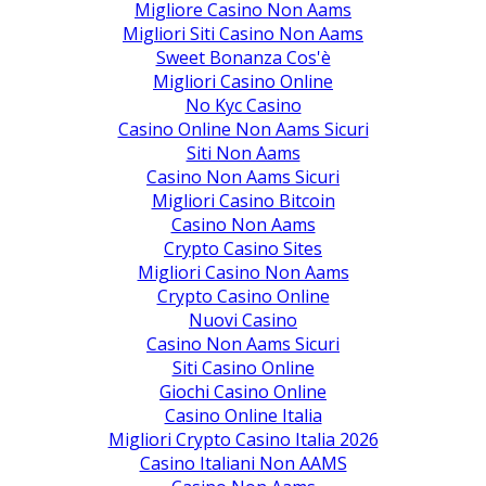
Migliore Casino Non Aams
Migliori Siti Casino Non Aams
Sweet Bonanza Cos'è
Migliori Casino Online
No Kyc Casino
Casino Online Non Aams Sicuri
Siti Non Aams
Casino Non Aams Sicuri
Migliori Casino Bitcoin
Casino Non Aams
Crypto Casino Sites
Migliori Casino Non Aams
Crypto Casino Online
Nuovi Casino
Casino Non Aams Sicuri
Siti Casino Online
Giochi Casino Online
Casino Online Italia
Migliori Crypto Casino Italia 2026
Casino Italiani Non AAMS