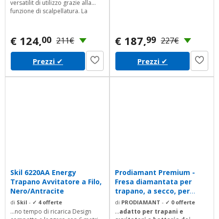
versatilit di utilizzo grazie alla
funzione di scalpellatura. La
rotazione destrorsa e sinistrorsa
consente il rapido sbloccaggio
delle punte; mentre la
€ 124,
€ 187,
00
99
211€
227€
regolazione elettronica del
numero di giri consente di
Prezzi
✔
Prezzi
✔
regolare la potenza della
macchina in base alla tipologia di
applicazione che si sta...
Skil 6220AA Energy
Prodiamant Premium -
Trapano Avvitatore a Filo,
Fresa diamantata per
Nero/Antracite
trapano, a secco, per
trapani e...
di
Skil
-
✓ 4 offerte
di
PRODIAMANT
-
✓ 0 offerte
...no tempo di ricarica Design
...
adatto per trapani e