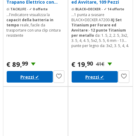
Trapano Elettrico con...
ed Avvitare, 109 Pezzi
di
TACKLIFE
-
✓ 0 offerte
di
BLACK+DECKER
-
✓ 14 offerte
...l'indicatore visualizza la
...1 punta a svasare
capacit della batteria in
BLACK+DECKER A7200-
XJ Set
tempo
reale, facile da
Titanium per Forare
ed
trasportare con una clip cintura
Avvitare
:-
12 punte Titanium
resistente
per metallo
da: 1. 5, 2, 2. 5, 3x2,
3. 5, 4, 4. 5, 5x2, 5. 5, 6 mm - 13
punte per legno da: 3x2, 3. 5, 4, 4.
5, 5x2, 5. 5, 6, 6. 5, 7, 7. 5, 8 mm - 5
punte per muratura da: 3, 5, 6, 8,
10 mm
€ 89,
€ 19,
99
90
41€
Prezzi
✔
Prezzi
✔