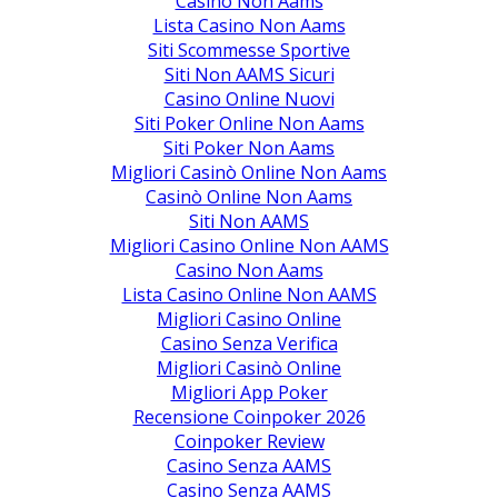
Casino Non Aams
Lista Casino Non Aams
Siti Scommesse Sportive
Siti Non AAMS Sicuri
Casino Online Nuovi
Siti Poker Online Non Aams
Siti Poker Non Aams
Migliori Casinò Online Non Aams
Casinò Online Non Aams
Siti Non AAMS
Migliori Casino Online Non AAMS
Casino Non Aams
Lista Casino Online Non AAMS
Migliori Casino Online
Casino Senza Verifica
Migliori Casinò Online
Migliori App Poker
Recensione Coinpoker 2026
Coinpoker Review
Casino Senza AAMS
Casino Senza AAMS