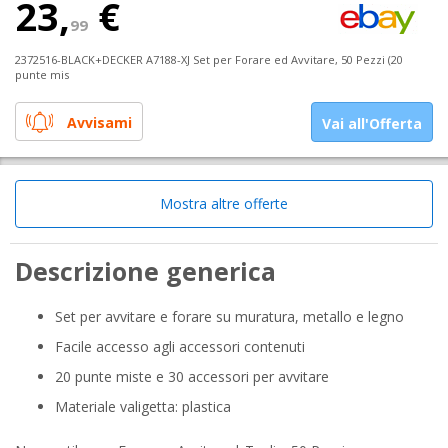
23,
€
99
2372516-BLACK+DECKER A7188-XJ Set per Forare ed Avvitare, 50 Pezzi (20
punte mis
Avvisami
Vai all'Offerta
Mostra altre offerte
Descrizione generica
Set per avvitare e forare su muratura, metallo e legno
Facile accesso agli accessori contenuti
20 punte miste e 30 accessori per avvitare
Materiale valigetta: plastica