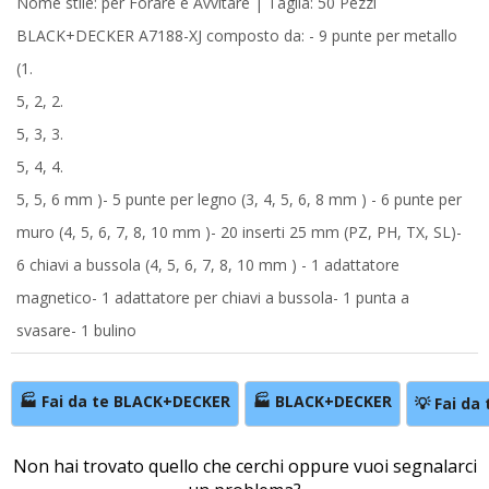
Nome stile: per Forare e Avvitare | Taglia: 50 Pezzi
BLACK+DECKER A7188-XJ composto da: - 9 punte per metallo
(1.
5, 2, 2.
5, 3, 3.
5, 4, 4.
5, 5, 6 mm )- 5 punte per legno (3, 4, 5, 6, 8 mm ) - 6 punte per
muro (4, 5, 6, 7, 8, 10 mm )- 20 inserti 25 mm (PZ, PH, TX, SL)-
6 chiavi a bussola (4, 5, 6, 7, 8, 10 mm ) - 1 adattatore
magnetico- 1 adattatore per chiavi a bussola- 1 punta a
svasare- 1 bulino
🏭 Fai da te BLACK+DECKER
🏭 BLACK+DECKER
💡 Fai da 
Non hai trovato quello che cerchi oppure vuoi segnalarci