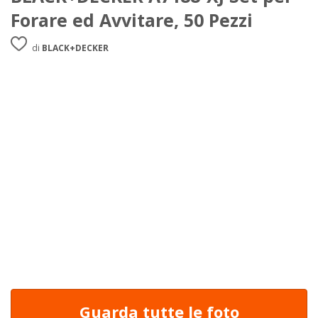
Forare ed Avvitare, 50 Pezzi
di
BLACK+DECKER
Guarda tutte le foto