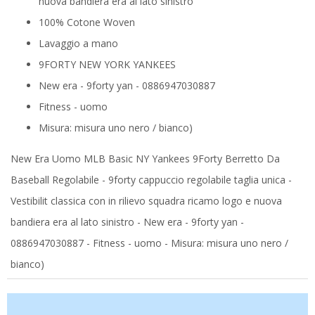
nuova bandiera era al lato sinistro
100% Cotone Woven
Lavaggio a mano
9FORTY NEW YORK YANKEES
New era - 9forty yan - 0886947030887
Fitness - uomo
Misura: misura uno nero / bianco)
New Era Uomo MLB Basic NY Yankees 9Forty Berretto Da
Baseball Regolabile - 9forty cappuccio regolabile taglia unica -
Vestibilit classica con in rilievo squadra ricamo logo e nuova
bandiera era al lato sinistro - New era - 9forty yan -
0886947030887 - Fitness - uomo - Misura: misura uno nero /
bianco)