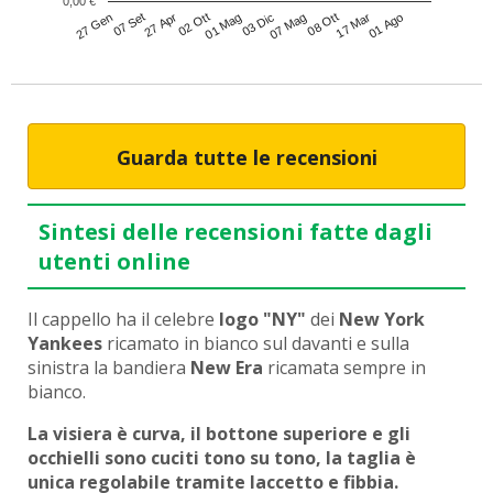
0,00 €
27 Apr
08 Ott
02 Ott
17 Mar
01 Mag
01 Ago
27 Gen
03 Dic
07 Set
07 Mag
Guarda tutte le recensioni
Sintesi delle recensioni fatte dagli
utenti online
Il cappello ha il celebre
logo "NY"
dei
New York
Yankees
ricamato in bianco sul davanti e sulla
sinistra la bandiera
New Era
ricamata sempre in
bianco.
La visiera è curva, il bottone superiore e gli
occhielli sono cuciti tono su tono, la taglia è
unica regolabile tramite laccetto e fibbia.