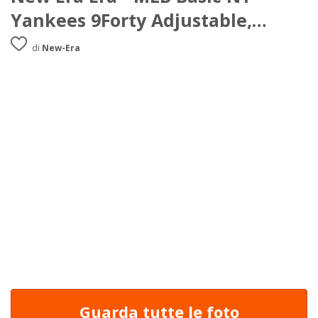
Yankees 9Forty Adjustable,
Baseball beretto da uomo
di
New-Era
Guarda tutte le foto