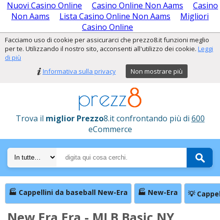
Nuovi Casino Online
Casino Online Non Aams
Casino
Non Aams
Lista Casino Online Non Aams
Migliori
Casino Online
Facciamo uso di cookie per assicurarci che prezzo8.it funzioni meglio
per te. Utilizzando il nostro sito, acconsenti all'utilizzo dei cookie.
Leggi
di più
Informativa sulla privacy
Non mostrare più
Trova il
miglior Prezzo
8.it confrontando più di
600
eCommerce
🏭 Cappellini da baseball New-Era
🏭 New-Era
💡 Cappel
New Era Era - MLB Basic NY