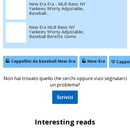
New Era Era - MLB Basic NY
Yankees 9Forty Adjustable,
Baseball...
New Era MLB Basic NY
Yankees 9Forty Adjustable,
Baseball Beretto Uomo
🏭 Cappellini da baseball New-Era
🏭 New-Era
💡 Cappel
Non hai trovato quello che cerchi oppure vuoi segnalarci
un problema?
Scrivici
Interesting reads