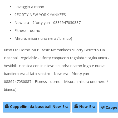
Lavaggio a mano
9FORTY NEW YORK YANKEES
New era - 9forty yan - 0886947030887
Fitness - uomo
Misura: misura uno nero / bianco)
New Era Uomo MLB Basic NY Yankees 9Forty Berretto Da
Baseball Regolabile - 9forty cappuccio regolabile taglia unica -
Vestibilit classica con in rilievo squadra ricamo logo e nuova
bandiera era al lato sinistro - New era - 9forty yan -
0886947030887 - Fitness - uomo - Misura: misura uno nero /
bianco)
🏭 Cappellini da baseball New-Era
🏭 New-Era
💡 Cappel