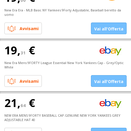
New Era Era - MLB Basic NY Yankees 9Forty Adjustable, Baseball beretto da
uomo
Avvisami
Vai all'Offerta
19,
€
31
New Era Mens 9FORTY League Essential New York Yankees Cap - Grey/Optic
White
Avvisami
Vai all'Offerta
21,
€
64
NEW ERA MENS 9FORTY BASEBALL CAP.GENUINE NEW YORK YANKEES GREY
ADJUSTABLE HAT 40