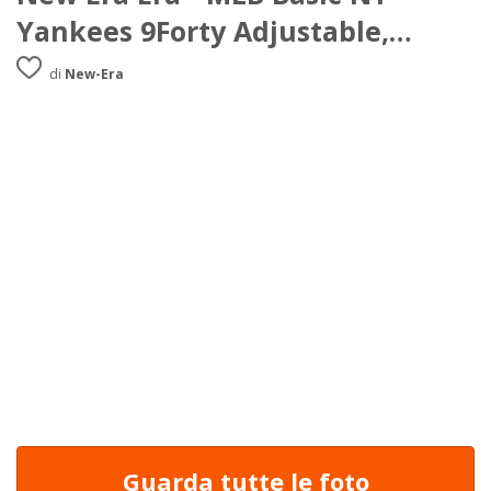
Yankees 9Forty Adjustable,
Baseball beretto da uomo
di
New-Era
Guarda tutte le foto