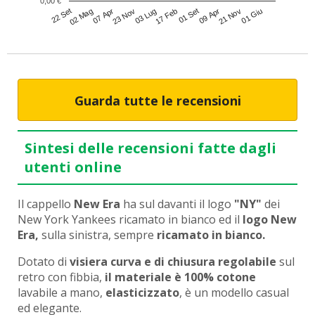
0,00 €
22 Set
23 Nov
01 Set
01 Giu
02 Mag
03 Lug
09 Apr
07 Apr
17 Feb
21 Nov
Guarda tutte le recensioni
Sintesi delle recensioni fatte dagli
utenti online
Il cappello
New Era
ha sul davanti il logo
"NY"
dei
New York Yankees ricamato in bianco ed il
logo New
Era,
sulla sinistra, sempre
ricamato in bianco.
Dotato di
visiera curva e di chiusura regolabile
sul
retro con fibbia,
il materiale è 100% cotone
lavabile a mano,
elasticizzato
, è un modello casual
ed elegante.