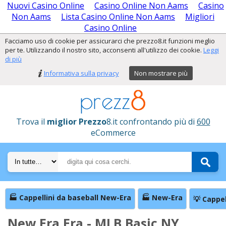
Nuovi Casino Online
Casino Online Non Aams
Casino
Non Aams
Lista Casino Online Non Aams
Migliori
Casino Online
Facciamo uso di cookie per assicurarci che prezzo8.it funzioni meglio
per te. Utilizzando il nostro sito, acconsenti all'utilizzo dei cookie.
Leggi
di più
Informativa sulla privacy
Non mostrare più
Trova il
miglior Prezzo
8.it confrontando più di
600
eCommerce
🏭 Cappellini da baseball New-Era
🏭 New-Era
💡 Cappel
New Era Era - MLB Basic NY