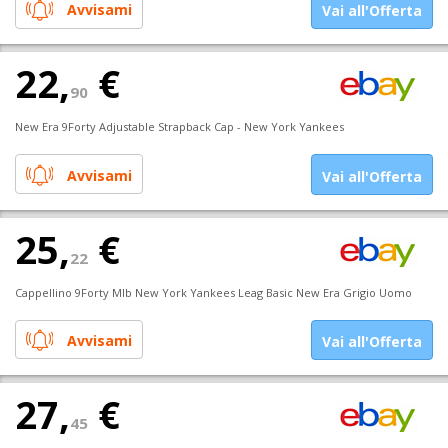
Avvisami
Vai all'Offerta
22,
€
90
New Era 9Forty Adjustable Strapback Cap - New York Yankees
Avvisami
Vai all'Offerta
25,
€
22
Cappellino 9Forty Mlb New York Yankees Leag Basic New Era Grigio Uomo
Avvisami
Vai all'Offerta
27,
€
45