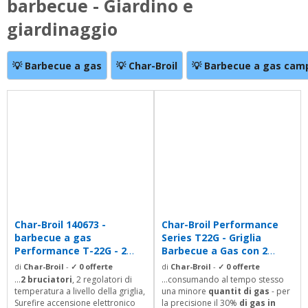
barbecue - Giardino e
giardinaggio
💡 Barbecue a gas
💡 Char-Broil
💡 Barbecue a gas cam
Char-Broil 140673 -
Char-Broil Performance
barbecue a gas
Series T22G - Griglia
Performance T-22G - 2
Barbecue a Gas con 2
bruciatori
Fuochi con...
di
Char-Broil
-
✓ 0 offerte
di
Char-Broil
-
✓ 0 offerte
...
2 bruciatori
, 2 regolatori di
...consumando al tempo stesso
temperatura a livello della griglia,
una minore
quantit di gas
- per
Surefire accensione elettronico
la precisione il 30%
di gas in