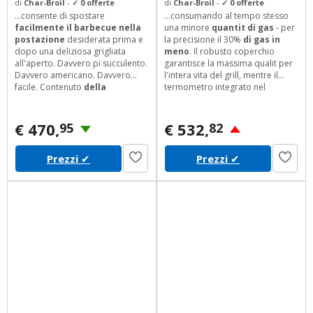
di
Char-Broil
-
✓ 0 offerte
di
Char-Broil
-
✓ 0 offerte
...consente di spostare
...consumando al tempo stesso
facilmente il barbecue nella
una minore
quantit di gas
- per
postazione
desiderata prima e
la precisione il 30%
di gas in
dopo una deliziosa grigliata
meno
. Il robusto coperchio
all'aperto. Davvero pi succulento.
garantisce la massima qualit per
Davvero americano. Davvero
l'intera vita del grill, mentre il
facile. Contenuto
della
termometro integrato nel
confezione Barbecue Grill
coperchio misura il calore per
ottenere risultati di cottura
perfetti. Degni di nota sono
€ 470,
€ 532,
95
82
anche i ripiani laterali che
forniscono un utile e pratico
Prezzi
✔
Prezzi
✔
spazio di lavoro quando
necessario. Un grill che
sicuramente vi conquister.
Davvero pi...