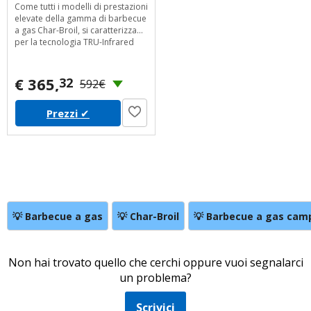
Come tutti i modelli di prestazioni
elevate della gamma di barbecue
a gas Char-Broil, si caratterizza
per la tecnologia TRU-Infrared
che lo distingue da...
€ 365,
32
592€
Prezzi
✔
💡 Barbecue a gas
💡 Char-Broil
💡 Barbecue a gas cam
Non hai trovato quello che cerchi oppure vuoi segnalarci
un problema?
Scrivici