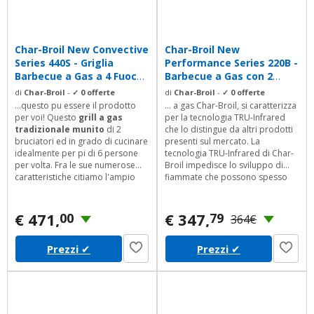
Char-Broil New Convective
Char-Broil New
Series 440S - Griglia
Performance Series 220B -
Barbecue a Gas a 4 Fuochi
Barbecue a Gas con 2
con...
Fuochi con...
di
Char-Broil
-
✓ 0 offerte
di
Char-Broil
-
✓ 0 offerte
...questo pu essere il prodotto
... a gas Char-Broil, si caratterizza
per voi! Questo
grill a gas
per la tecnologia TRU-Infrared
tradizionale munito
di 2
che lo distingue da altri prodotti
bruciatori ed in grado di cucinare
presenti sul mercato. La
idealmente per pi di 6 persone
tecnologia TRU-Infrared di Char-
per volta. Fra le sue numerose
Broil impedisce lo sviluppo di
caratteristiche citiamo l'ampio
fiammate che possono spesso
vassoio raccogligrasso rimovibile
bruciare i cibi, in grado di...
e facilmente lavabile e le griglie in
ghisa che lasceranno righe
€ 471,
€ 347,
00
79
364€
perfette sulle vostre bistecche.
Davvero pi succulento. Davvero
Prezzi
✔
Prezzi
✔
americano. Davvero facile.
Contenuto
della confezione
Barbecue Grill