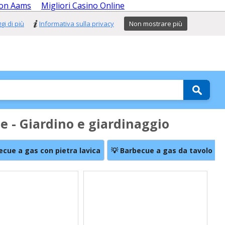
Non Aams
Migliori Casino Online
gi di più
Informativa sulla privacy
Non mostrare più
e - Giardino e giardinaggio
ecue a gas con pietra lavica
💡 Barbecue a gas da tavolo