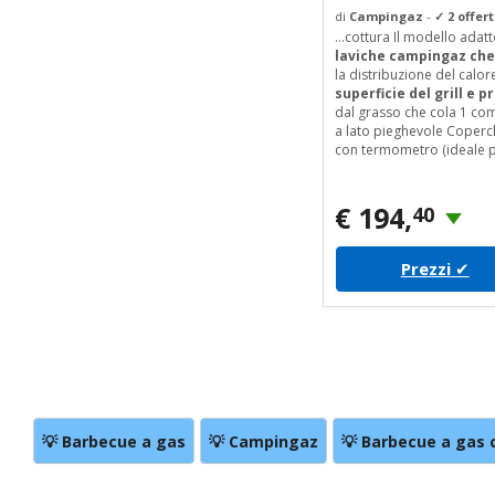
di
Campingaz
-
✓ 2 offer
...cottura Il modello adatt
laviche campingaz ch
la distribuzione del calore
superficie del grill e 
dal grasso che cola 1 co
a lato pieghevole Coperch
con termometro (ideale pe
modo indiretto) Laccens.
piezoelettriche del BBQ 
rapida e un termometro i
€ 194,
40
coperchio facilita la cott
cibi.
Prezzi
✔
💡 Barbecue a gas
💡 Campingaz
💡 Barbecue a gas