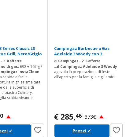
 Series Classic LS
Campingaz Barbecue a Gas
ue Grill, Nero/Grigio
Adelaide 3 Woody con 3
Bruciatori in Ghisa, Potenza di...
z
-
✓ 0 offerte
di
Campingaz
-
✓ 6 offerte
mo di gas
: 698 + 167 g /
...
il Campingaz Adelaide 3 Woody
ampingaz InstaClean
agevola la preparazione di feste
a rapida e facile
all'aperto per la famiglia e gli amici.
cottura in ghisa smaltata
 della superficie di
a e piastra Culinary
glia scalda vivande
ttura: 91 cm Accensione
a Termometro Un ripiano
teriale del coperchio:
€ 285,
00
46
373€
uminio pressofuso
carrello: acciaio Davanti
orte...
ezzi
✔
Prezzi
✔