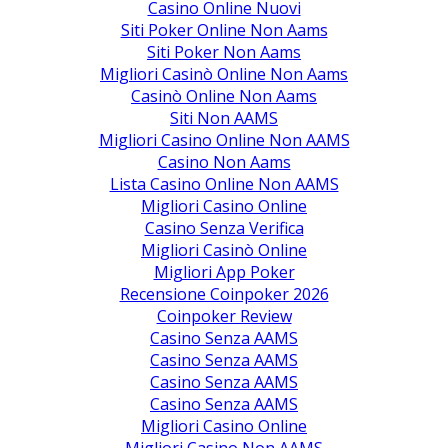
Casino Online Nuovi
Siti Poker Online Non Aams
Siti Poker Non Aams
Migliori Casinò Online Non Aams
Casinò Online Non Aams
Siti Non AAMS
Migliori Casino Online Non AAMS
Casino Non Aams
Lista Casino Online Non AAMS
Migliori Casino Online
Casino Senza Verifica
Migliori Casinò Online
Migliori App Poker
Recensione Coinpoker 2026
Coinpoker Review
Casino Senza AAMS
Casino Senza AAMS
Casino Senza AAMS
Casino Senza AAMS
Migliori Casino Online
Migliori Casino Non AAMS