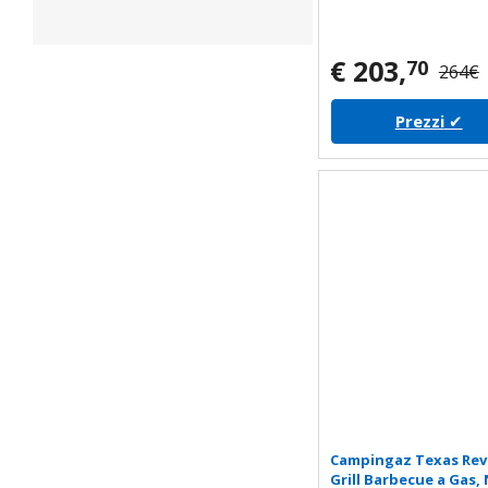
€ 203,
70
264€
Prezzi
✔
Campingaz Texas Rev
Grill Barbecue a Gas,