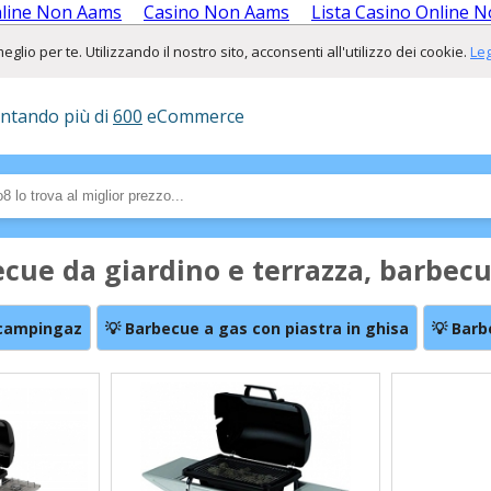
nline Non Aams
Casino Non Aams
Lista Casino Online 
lio per te. Utilizzando il nostro sito, acconsenti all'utilizzo dei cookie.
Leg
ontando più di
600
eCommerce
ue da giardino e terrazza, barbecu
 campingaz
💡 Barbecue a gas con piastra in ghisa
💡 Barb