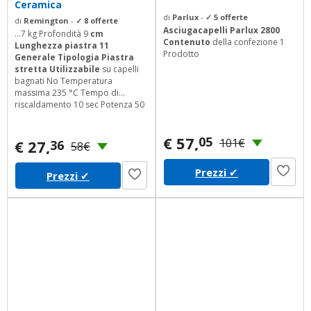
Ceramica
di
Parlux
-
✓ 5 offerte
di
Remington
-
✓ 8 offerte
Asciugacapelli Parlux 2800
...7 kg Profondità 9
cm
Contenuto
della confezione 1
Lunghezza piastra 11
Prodotto
Generale
Tipologia Piastra
stretta Utilizzabile
su capelli
bagnati No Temperatura
massima 235 °C Tempo di
riscaldamento 10 sec Potenza 50
w Accessori
Custodia
Materiale piastra
/
ferri
€ 57,
05
Ceramica Display Si
Funzione a
101€
€ 27,
36
58€
ioni Versione Italiana Funzione di
arricciatura Versione Italiana
Prezzi
✔
Prezzi
✔
Altro piastre oscillanti blocco
della temperatura
raffreddamento ultra rapido
spegnimento automatico dopo
60...