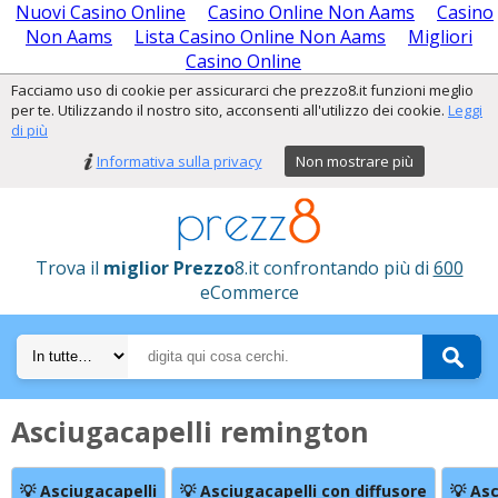
Nuovi Casino Online
Casino Online Non Aams
Casino
Non Aams
Lista Casino Online Non Aams
Migliori
Casino Online
Facciamo uso di cookie per assicurarci che prezzo8.it funzioni meglio
per te. Utilizzando il nostro sito, acconsenti all'utilizzo dei cookie.
Leggi
di più
Informativa sulla privacy
Non mostrare più
Trova il
miglior Prezzo
8.it confrontando più di
600
eCommerce
Asciugacapelli remington
💡 Asciugacapelli
💡 Asciugacapelli con diffusore
💡 As