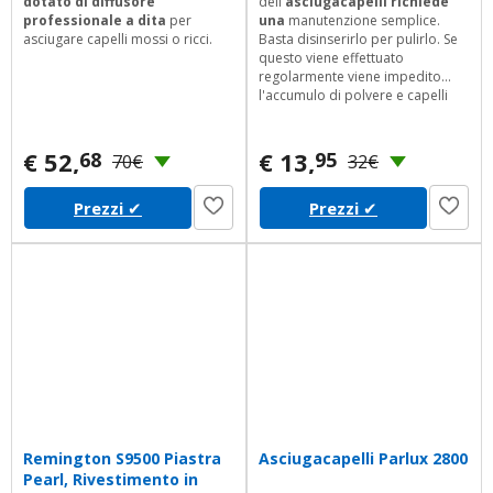
dotato di
diffusore
dell'
asciugacapelli richiede
professionale a dita
per
una
manutenzione semplice.
asciugare capelli mossi o ricci.
Basta disinserirlo per pulirlo. Se
questo viene effettuato
regolarmente viene impedito
l'accumulo di polvere e capelli
che pu influire negativamente
sulle prestazioni di asciugatura. Il
gancio in gomma si trova sulla
€ 52,
€ 13,
68
95
70€
32€
base dell'impugnatura e
consente di riporre
Prezzi
✔
Prezzi
✔
comodamente l'apparecchio a
casa o in albergo.
Remington S9500 Piastra
Asciugacapelli Parlux 2800
Pearl, Rivestimento in