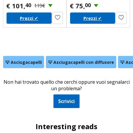
concentratore largo da 11m;
€ 101,
€ 75,
40
00
119€
Tappetino resistente al calore;
Custodia elegante
Prezzi
✔
Prezzi
✔
💡 Asciugacapelli
💡 Asciugacapelli con diffusore
💡 As
Non hai trovato quello che cerchi oppure vuoi segnalarci
un problema?
Scrivici
Interesting reads