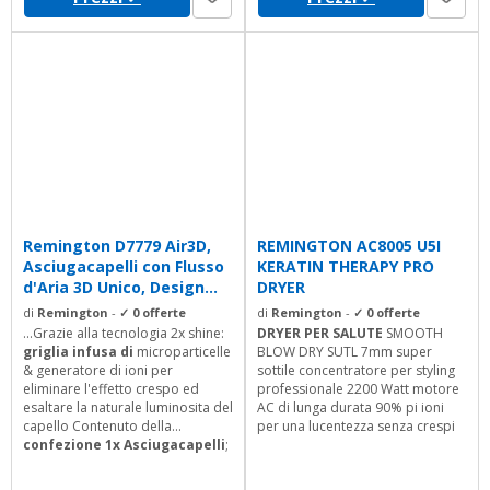
potente flusso d'aria che,
abbinato all'alta precisione dei...
Remington D7779 Air3D,
REMINGTON AC8005 U5I
Asciugacapelli con Flusso
KERATIN THERAPY PRO
d'Aria 3D Unico, Design...
DRYER
di
Remington
-
✓ 0 offerte
di
Remington
-
✓ 0 offerte
...Grazie alla tecnologia 2x shine:
DRYER PER SALUTE
SMOOTH
griglia infusa di
microparticelle
BLOW DRY SUTL 7mm super
& generatore di ioni per
sottile concentratore per styling
eliminare l'effetto crespo ed
professionale 2200 Watt motore
esaltare la naturale luminosita del
AC di lunga durata 90% pi ioni
capello Contenuto della
per una lucentezza senza crespi
confezione 1x Asciugacapelli
;
1 x diffusore; 1 x concentratore
stretto da 7mm; 1 x