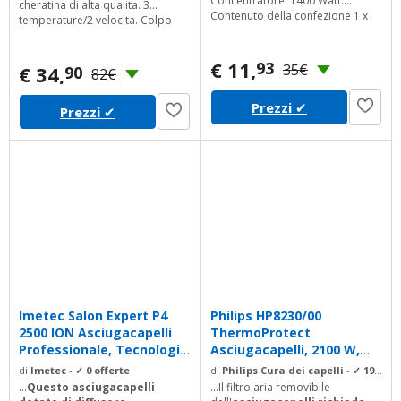
Concentratore. 1400 Watt.
cheratina di alta qualita. 3
Contenuto della confezione 1 x
temperature/2 velocita. Colpo
asciugacapelli, 1 x concentratore
d'aria fredda per fissare la piega.
Due concentratori (7mm e
€ 11,
93
11mm). Diffusore. Anello per
35€
€ 34,
90
82€
appendere. Griglia posteriore
rimovibile e facile da pulire.
Prezzi
✔
Prezzi
✔
Contenuto della confezione 1 x
phon; 1 x diffusore; 2 x
concentratore
Imetec Salon Expert P4
Philips HP8230/00
2500 ION Asciugacapelli
ThermoProtect
Professionale, Tecnologia
Asciugacapelli, 2100 W,
a...
Nero
di
Imetec
-
✓ 0 offerte
di
Philips Cura dei capelli
-
✓ 19
offerte
...
Questo asciugacapelli
...Il filtro aria removibile