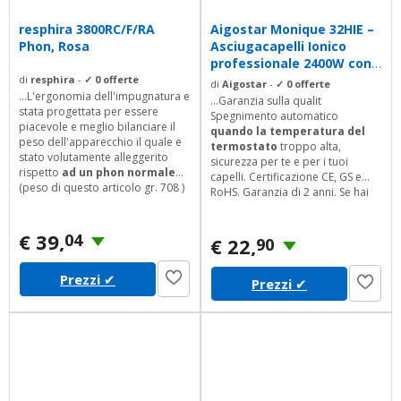
resphira 3800RC/F/RA
Aigostar Monique 32HIE –
Phon, Rosa
Asciugacapelli Ionico
professionale 2400W con
2...
di
resphira
-
✓ 0 offerte
di
Aigostar
-
✓ 0 offerte
...L'ergonomia dell'impugnatura e
...Garanzia sulla qualit
stata progettata per essere
Spegnimento automatico
piacevole e meglio bilanciare il
quando la temperatura del
peso dell'apparecchio il quale e
termostato
troppo alta,
stato volutamente alleggerito
sicurezza per te e per i tuoi
rispetto
ad un phon normale
capelli. Certificazione CE, GS e
(peso di questo articolo gr. 708 )
RoHS. Garanzia di 2 anni. Se hai
pur mantenendo una efficace
domande sui nostri prodotti,
robustezza dei materiali
puoi sempre contattarci e
impiegati. Il prodotto e
€ 39,
04
saremo lieti di aiutarti.
€ 22,
90
disponibile in una gamma di
cinque colori ( rosso
Prezzi
✔
/
rosa
/nero/verde/azzurro).
Prezzi
✔
Contenuto della confezione 1 x
asciugacapelli, 1 x diffusore
piccolo, 1 x...