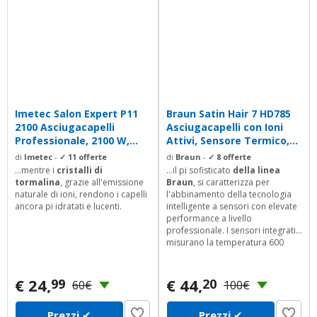
Imetec Salon Expert P11
Braun Satin Hair 7 HD785
2100 Asciugacapelli
Asciugacapelli con Ioni
Professionale, 2100 W,...
Attivi, Sensore Termico,...
di
Imetec
-
✓ 11 offerte
di
Braun
-
✓ 8 offerte
...mentre i
cristalli di
...il pi sofisticato
della linea
tormalina
, grazie all'emissione
Braun
, si caratterizza per
naturale di ioni, rendono i capelli
l'abbinamento della tecnologia
ancora pi idratati e lucenti.
intelligente a sensori con elevate
performance a livello
professionale. I sensori integrati
misurano la temperatura 600
volte al minuto regolandola a un
livello ottimale per ottenere
performance costanti del
€ 24,
€ 44,
99
20
60€
100€
dispositivo e capelli in ottima
salute. Un sistema professionale
Prezzi
✔
Prezzi
✔
con ventola AC genera un