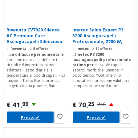
Rowenta CV7920 Silence
Imetec Salon Expert P3
AC Premium Care
3200 Asciugacapelli
Asciugacapelli Silenzioso,
Professionale, 2200 W,
2300 W, con...
Griglia con...
di
Rowenta
-
✓ 5 offerte
di
Imetec
-
✓ 12 offerte
...
un diffusore per aumentare
...
Imetec P3 3200
il volume naturale e definire i
lasciugacapelli professionale
riccioli e 6 impostazioni per
ottimo per
chi vuole capelli
adattare il getto d'aria e la
asciutti, morbidi e luminosi in
temperatura al tipo di capelli. - La
poco tempo. *Dati interni di
funzione Turbo Boost produce
laboratorio, pressione valutata in
un getto d'aria potente, fino a
comparazione con il mod.
120 km/h, per un'asciugatura
Imetec K5 2200
.
veloce e una piega semplice sui
capelli difficili- Il cavo di
€ 41,
€ 70,
99
25
71€
alimentazione da 1. 8 m
garantisce una migliore comodit
Prezzi
✔
Prezzi
✔
d'uso- Griglia amovibile per una
facile pulizia Contenuto della
confezione...