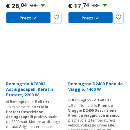
Concentratore. Diffusore. Griglia
€ 26,
€ 17,
04
74
50€
38€
posteriore rimovibile e facile da
pulire. Anello per appendere.
Prezzi
✔
Prezzi
✔
Remington AC8002
Remington D2400 Phon da
Asciugacapelli Keratin
Viaggio, 1400 W
Protect, 2200 W
di
Remington
-
✓ 3 offerte
di
Remington
-
✓ 5 offerte
...9 cm Nome stile:
Phon da
...8 m Nome stile:
Keratin
Viaggio D2400 Descrizione
Protect Descrizione
Phon da viaggio con manico
Asciugacapelli
professionale
pieghevole. 2 temperature/2
da 2200 watt. Motore ac di lunga
velocit. Voltaggio universale.
durata. Griglia in ceramica e