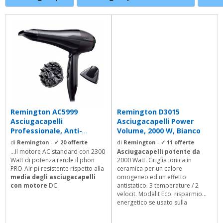
Remington AC5999
Remington D3015
Asciugacapelli
Asciugacapelli Power
Professionale, Anti-
Volume, 2000 W, Bianco
Crespo, 2300 W
di
Remington
-
✓ 20 offerte
di
Remington
-
✓ 11 offerte
...Il motore AC standard con 2300
Asciugacapelli potente da
Watt di potenza rende il phon
2000 Watt. Griglia ionica in
PRO-Air pi resistente rispetto alla
ceramica per un calore
media degli asciugacapelli
omogeneo ed un effetto
con motore
DC.
antistatico. 3 temperature / 2
velocit. Modalit Eco: risparmio
energetico se usato sulla
temperatura media. Colpo daria
fredda per fissare la piega.