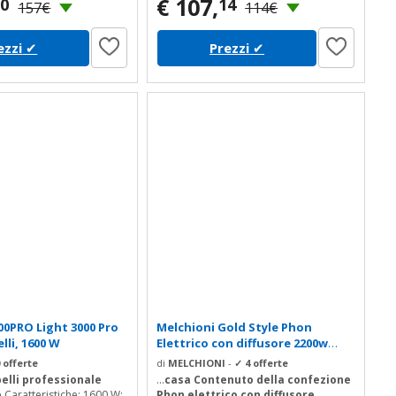
€ 107,
00
14
157€
114€
ezzi
✔
Prezzi
✔
000PRO Light 3000 Pro
Melchioni Gold Style Phon
lli, 1600 W
Elettrico con diffusore 2200w
Elettrodomestici per la...
 offerte
di
MELCHIONI
-
✓ 4 offerte
elli professionale
...
casa Contenuto della
confezione
o
Caratteristiche: 1600 W;
Phon elettrico con diffusore
,