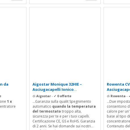
n da
Aigostar Monique 32HIE –
Rowenta CV
Asciugacapelli Ionico
Asciugacape
professionale 2400W con 2...
Rapida, 200
e
di
Aigostar
-
✓ 0 offerte
di
Rowenta
-
zione
1 x
...Garanzia sulla qualit Spegnimento
...Due impost
centratore
automatico
quando la temperatura
consentono di 
del termostato
troppo alta,
calore per un'
sicurezza per te e per i tuoi capelli.
base al tipo d
Certificazione CE, GS e RoHS. Garanzia
concentratore
di 2 anni. Se hai domande sui nostri
Contenuto del