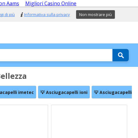
Non Aams
Migliori Casino Online
gi di più
Informativa sulla privacy
Non mostrare più
Bellezza
acapelli imetec
💡 Asciugacapelli ioni
💡 Asciugacapelli ph