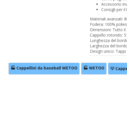
Accessorio inv
Consigli per i
Materiali avanzati:
Fodera: 100% poliest
Dimensioni: Tutto il
Cappello rotondo: 5
Lunghezza del bordo
Larghezza del bordo:
Design unico: Tappi 
🏭 Cappellini da baseball WETOO
🏭 WETOO
💡 Cappe