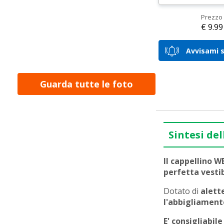
Prezzo 
€ 9.99
Avvisami s
Guarda tutte le foto
Sintesi del
Il cappellino 
perfetta vestib
Dotato di
alett
l'abbigliament
E' consigliabil