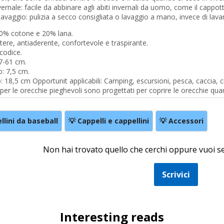
ernale: facile da abbinare agli abiti invernali da uomo, come il cappotto
l lavaggio: pulizia a secco consigliata o lavaggio a mano, invece di lav
 80% cotone e 20% lana.
ere, antiaderente, confortevole e traspirante.
 codice.
7-61 cm.
: 7,5 cm.
 18,5 cm Opportunit applicabili: Camping, escursioni, pesca, caccia, c
per le orecchie pieghevoli sono progettati per coprire le orecchie qua
llini da baseball
💡 Cappelli e cappellini
💡 Accessori
Non hai trovato quello che cerchi oppure vuoi 
Scrivici
Interesting reads