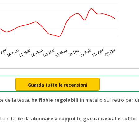
04 Mar
 Apr
23 Apr
09 Ott
23 Mag
24 Ago
01 Dic
11 Nov
09 Feb
14 Gen
Guarda tutte le recensioni
e della testa,
ha fibbie regolabili
in metallo sul retro per 
llo è facile da
abbinare a cappotti, giacca casual e tutto