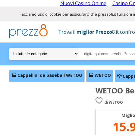
Nuovi Casino Online
Casino O
Facciamo uso di cookie per assicurarci che prezzo8.it funzioni meg
Trova il
miglior Prezzo
8.it confr
🏭 Cappellini da baseball WETOO
🏭 WETOO
💡 Cappe
WETOO Ber
di
WETOO
Migli
15.