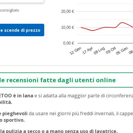
consigliato
20,00 €
10,00 €
e scende di prezzo
0,00 €
08
17 Apr
12 Gen
08 Lug
09 Ott
05 Gen
le recensioni fatte dagli utenti online
WETOO è in lana
e si adatta alla maggior parte di circonferenz
ilità.
e pieghevoli
da usare nei giorni più freddi invernali, il cappe
o sportivo.
e la pulizia a secco o a mano senza uso di lavatrice.