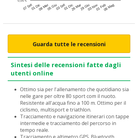
0,00 €
01 Dic
03 Nov
03 Set
07 Set
29 Giu
05 Giu
06 Mag
26 Mar
08 Mar
01 Feb
01 Dic
Guarda tutte le recensioni
Sintesi delle recensioni fatte dagli
utenti online
Ottimo sia per l'allenamento che quotidiano sia
nelle gare per oltre 80 sport com il nuoto.
Resistente all'acqua fino a 100 m. Ottimo per il
ciclismo, multisport e triathlon.
Tracciamento e navigazione itinerari con tappe
intermedie e tracciamento del percorso in
tempo reale.
Tracciamento e altimetro GPS. Bluetooth,