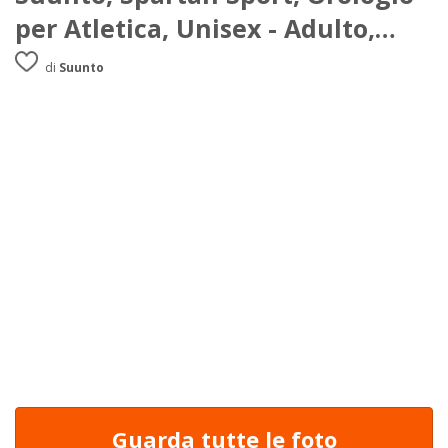
per Atletica, Unisex - Adulto,
Nero, Taglia Unica
di
Suunto
Guarda tutte le foto