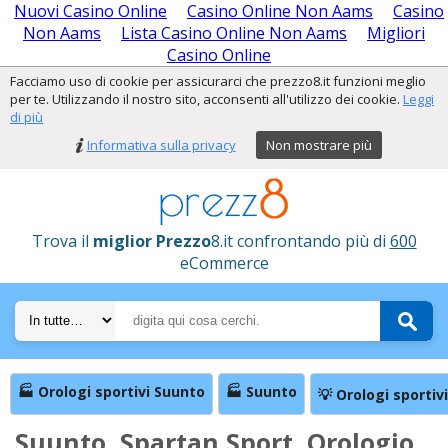
Nuovi Casino Online
Casino Online Non Aams
Casino
Non Aams
Lista Casino Online Non Aams
Migliori
Casino Online
Facciamo uso di cookie per assicurarci che prezzo8.it funzioni meglio
per te. Utilizzando il nostro sito, acconsenti all'utilizzo dei cookie.
Leggi
di più
Informativa sulla privacy
Non mostrare più
Trova il
miglior Prezzo
8.it confrontando più di
600
eCommerce
🏭 Orologi sportivi Suunto
🏭 Suunto
💡 Orologi sportivi
Suunto, Spartan Sport, Orologio