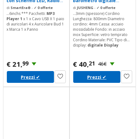
con schermo LED, Radio
barometro digitale
FM,...
impermeabile...
di
SmartEra®
-
✓ 0 offerte
di
JUSHENG
-
✓ 0 offerte
...6inchs *** Pacchetti:
MP3
...3mm (spessore) Cordino
Player 1
x 1 x Cavo USB X 1 paio
Lunghezza: 800mm Diametro
di auricolari 4 x Auricolare Bud 1
cordino: 4mm Cassa: acciaio
x Marca 1 x Panno
inossidabile Fondo: in acciaio
inox Superficie: vetro temprato
Cordino Materiale: PVC Tipo di
display:
digitale Display
risultato
: positivo Movimento:
Domestic Sensore: America
importati Resistenza all' acqua
€ 21,
€ 40,
99
21
46€
Profondit: 30metri Contenuto
della confezione: 1*
Spovan
Prezzi
✔
Prezzi
✔
SPV600Orologio da
tasca 1
*
cordino 1* chiusura a
sospensione 1* Manuale Nota: Le
riprese di luce e...