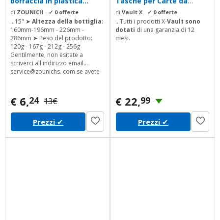
borraccia in plastica...
Tasche per Carte da
Gioco...
di
ZOUNICH
-
✓ 0 offerte
di
Vault X
-
✓ 0 offerte
...15" ➤
Altezza della bottiglia
:
...Tutti i prodotti X-
Vault sono
160mm-196mm - 226mm -
dotati
di una garanzia di 12
286mm ➤ Peso del prodotto:
mesi.
120g - 167g - 212g - 256g
Gentilmente, non esitate a
scriverci all'indirizzo email
service@zounichs. com se avete
bisogno di qualsiasi tipo di
supporto.
€ 6,
€ 22,
24
99
13€
Prezzi
✔
Prezzi
✔