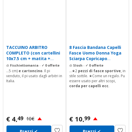
TACCUINO ARBITRO
8 Fascia Bandana Capelli
COMPLETO (con cartellini
Fasce Uomo Donna Yoga
10x7.5 cm + matita +
Sciarpa Copricapo
cartoncino...
Riciclaggio...
di
Fischiettomania
-
✓ 0 offerte
di
Slosh
-
✓ 0 offerte
...5 cm)
e cartoncino
. Il pi
...★2
pezzi di fasce sportive
, in
venduto, il pi usato dagli arbitri in
stile sottile. ★Come un regalo. Pu
Italia.
essere usato per altri scopi,
corda per capelli ecc
.
€ 4,
€ 10,
49
99
10€
Prezzi
✔
Prezzi
✔