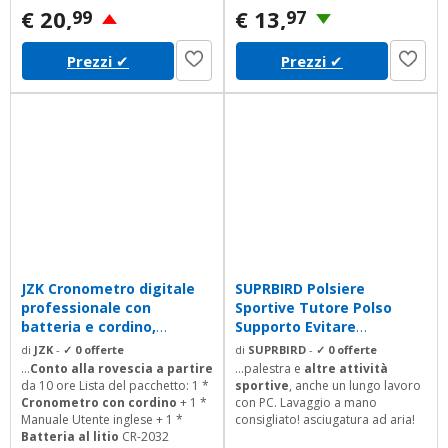
€ 20,
€ 13,
99
97
Prezzi
✔
Prezzi
✔
JZK Cronometro digitale
SUPRBIRD Polsiere
professionale con
Sportive Tutore Polso
batteria e cordino,
Supporto Evitare
cronometro...
Slogature e...
di
JZK
-
✓ 0 offerte
di
SUPRBIRD
-
✓ 0 offerte
...
Conto alla rovescia a partire
...palestra e
altre attività
da 10 ore Lista del pacchetto: 1 *
sportive
, anche un lungo lavoro
Cronometro con cordino
+ 1 *
con PC. Lavaggio a mano
Manuale Utente inglese + 1 *
consigliato! asciugatura ad aria!
Batteria al litio
CR-2032