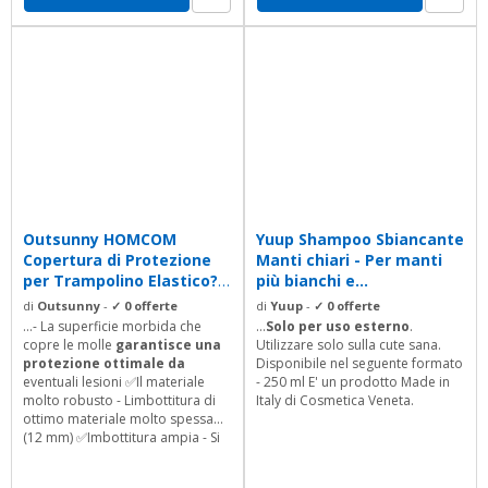
Outsunny HOMCOM
Yuup Shampoo Sbiancante
Copertura di Protezione
Manti chiari - Per manti
per Trampolino Elastico?
più bianchi e...
Ø244cm?
di
Outsunny
-
✓ 0 offerte
di
Yuup
-
✓ 0 offerte
...- La superficie morbida che
...
Solo per uso esterno
.
copre le molle
garantisce una
Utilizzare solo sulla cute sana.
protezione ottimale da
Disponibile nel seguente formato
eventuali lesioni ✅Il materiale
- 250 ml E' un prodotto Made in
molto robusto - Limbottitura di
Italy di Cosmetica Veneta.
ottimo materiale molto spessa
(12 mm) ✅Imbottitura ampia - Si
monta
facilmente sul
trampolino
✅Colore: rosso