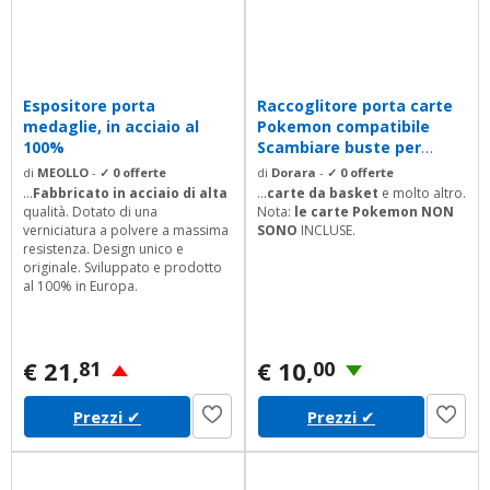
Espositore porta
Raccoglitore porta carte
medaglie, in acciaio al
Pokemon compatibile
100%
Scambiare buste per
carte...
di
MEOLLO
-
✓ 0 offerte
di
Dorara
-
✓ 0 offerte
...
Fabbricato in acciaio di alta
...
carte da basket
e molto altro.
qualità. Dotato di una
Nota:
le carte Pokemon NON
verniciatura a polvere a massima
SONO
INCLUSE.
resistenza. Design unico e
originale. Sviluppato e prodotto
al 100% in Europa.
€ 21,
€ 10,
81
00
Prezzi
✔
Prezzi
✔