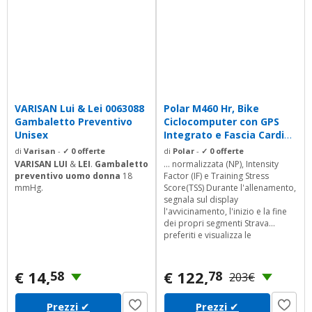
VARISAN Lui & Lei 0063088
Polar M460 Hr, Bike
Gambaletto Preventivo
Ciclocomputer con GPS
Unisex
Integrato e Fascia Cardio
H10 Misura...
di
Varisan
-
✓ 0 offerte
di
Polar
-
✓ 0 offerte
VARISAN LUI
&
LEI
.
Gambaletto
... normalizzata (NP), Intensity
preventivo uomo donna
18
Factor (IF) e Training Stress
mmHg.
Score(TSS) Durante l'allenamento,
segnala sul display
l'avvicinamento, l'inizio e la fine
dei propri segmenti Strava
preferiti e visualizza le
performance in tempo reale sui
segmenti...
€ 14,
€ 122,
58
78
203€
Prezzi
✔
Prezzi
✔