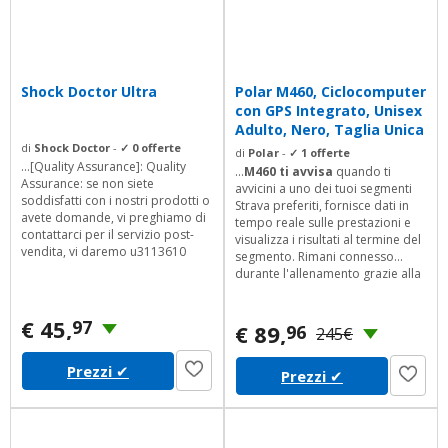
Shock Doctor Ultra
Polar M460, Ciclocomputer
con GPS Integrato, Unisex
Adulto, Nero, Taglia Unica
di
Shock Doctor
-
✓ 0 offerte
di
Polar
-
✓ 1 offerte
...[Quality Assurance]: Quality
...
M460 ti avvisa
quando ti
Assurance: se non siete
avvicini a uno dei tuoi segmenti
soddisfatti con i nostri prodotti o
Strava preferiti, fornisce dati in
avete domande, vi preghiamo di
tempo reale sulle prestazioni e
contattarci per il servizio post-
visualizza i risultati al termine del
vendita, vi daremo u3113610
segmento. Rimani connesso
durante l'allenamento grazie alla
visualizzazione delle notifiche
ricevute sul tuo smartphone.
€ 45,
97
€ 89,
96
245€
Prezzi
✔
Prezzi
✔