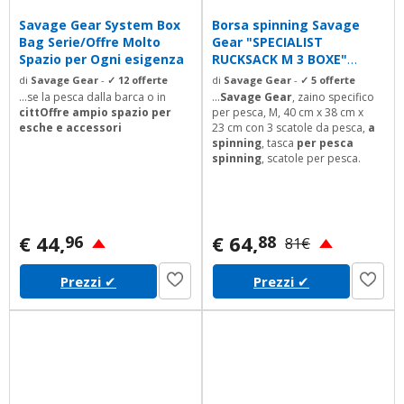
Savage Gear System Box
Borsa spinning Savage
Bag Serie/Offre Molto
Gear "SPECIALIST
Spazio per Ogni esigenza
RUCKSACK M 3 BOXE"
40x38x23cm
di
Savage Gear
-
✓ 12 offerte
di
Savage Gear
-
✓ 5 offerte
...se la pesca dalla barca o in
...
Savage Gear
, zaino specifico
cittOffre ampio spazio per
per pesca, M, 40 cm x 38 cm x
esche
e accessori
23 cm con 3 scatole da pesca,
a
spinning
, tasca
per pesca
spinning
, scatole per pesca.
€ 44,
€ 64,
96
88
81€
Prezzi
✔
Prezzi
✔