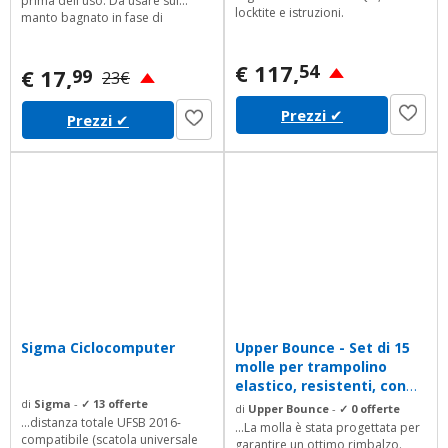
prima dell'uso. Da usare sul
locktite e istruzioni.
manto bagnato in fase di
asciugatura oppure sul pelo
asciutto spazzolando fino a
€ 117,
54
completo assorbimento. Evitare il
€ 17,
99
23€
contatto con gli occhi. Solo per
uso esterno. Utilizzare solo sulla
Prezzi
✔
Prezzi
✔
cute sana. Disponibile nel
seguente formato - 150 ml E' un
prodotto Made in...
Sigma Ciclocomputer
Upper Bounce - Set di 15
molle per trampolino
elastico, resistenti, con
spirale...
di
Sigma
-
✓ 13 offerte
di
Upper Bounce
-
✓ 0 offerte
...distanza totale UFSB 2016-
...La molla è stata progettata per
compatibile (scatola universale
garantire un ottimo rimbalzo.