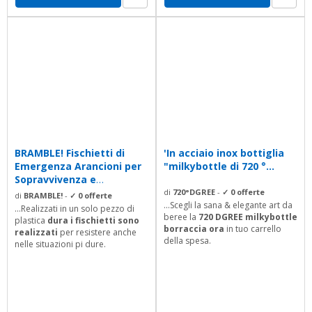
BRAMBLE! Fischietti di
'In acciaio inox bottiglia
Emergenza Arancioni per
"milkybottle di 720 °...
Sopravvivenza e
Sicurezza...
di
720°DGREE
-
✓ 0 offerte
di
BRAMBLE!
-
✓ 0 offerte
...Scegli la sana & elegante art da
...Realizzati in un solo pezzo di
beree la
720 DGREE milkybottle
plastica
dura i fischietti sono
borraccia ora
in tuo carrello
realizzati
per resistere anche
della spesa.
nelle situazioni pi dure.