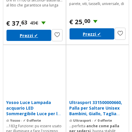
ore in 1/100 di secondi- Batteria
parete, viti, tasselli, universale, di
al litio che garantisce una lunga
cui 4e 3millimetri di nylon o
durata
distanziali in metallo.
€ 25,
00
€ 37,
63
49€
Prezzi
✔
Prezzi
✔
Yosoo Luce Lampada
Ultrasport 331500000660,
acquario LED
Palla per Saltare Unisex
Sommergibile Luce per la
Bambini, Giallo, Taglia
cerimonia nuziale...
Unica
di
Yosoo
-
✓ 0 offerte
di
Ultrasport
-
✓ 0 offerte
...183g Funzione: pu essere usato
...perfetta
anche come palla
per illuminare e fare l'ossigeno
per sedersi
, buona stabilit