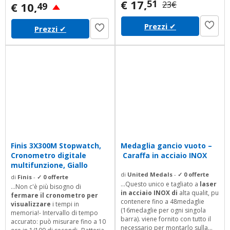
€ 17,
51
23€
€ 10,
49
Prezzi
✔
Prezzi
✔
Finis 3X300M Stopwatch,
Medaglia gancio vuoto –
Cronometro digitale
Caraffa in acciaio INOX
multifunzione, Giallo
di
United Medals
-
✓ 0 offerte
di
Finis
-
✓ 0 offerte
...Questo unico e tagliato a
laser
...Non c'è più bisogno di
in acciaio INOX di
alta qualit, pu
fermare il cronometro per
contenere fino a 48medaglie
visualizzare
i tempi in
(16medaglie per ogni singola
memoria!- Intervallo di tempo
barra). viene fornito con tutto il
accurato: può misurare fino a 10
necessario per montarlo sulla