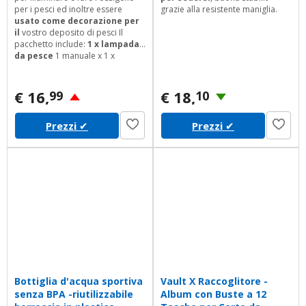
per i pesci ed inoltre essere
grazie alla resistente maniglia.
usato come decorazione per
il
vostro deposito di pesci Il
pacchetto include:
1 x lampada
da pesce
1 manuale x 1 x
adattatore 1 x tubo dell'aria Gli
appunti: 1. Il serbatoio di pesce
non incluso. 2. I monitor non
€ 16,
€ 18,
99
10
sono calibrati uguali, il colore
dell'elemento visualizzato nelle
Prezzi
✔
Prezzi
✔
foto pu essere leggermente
diverso dall'oggetto reale. Prendi
il vero come...
Bottiglia d'acqua sportiva
Vault X Raccoglitore -
senza BPA -riutilizzabile
Album con Buste a 12