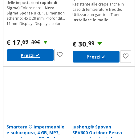
delle impostazioni
rapide di
Resistente alle crepe anche in
Sigma
) Colore:nero -
Nero
caso di temperature fredde.
Sigma Sport PURE
1. Dimensioni
Utilizzare un gancio a T per
schermo: 45 x 29 mm. Profondità:
installare le molle
.
11 mm Display -Display a colori:
No -Dimensioni schermo: 45 x 29
mm Dimensioni e peso -
Profondità: 11 mm Dettagli tecnici
€ 17,
69
39€
€ 30,
99
-Tipo: Wired bicycle computer -
funzioni di velocità: Reale -
Prezzi
✔
funzioni di tempo: Tempo di
Prezzi
✔
percorrenza -Codice IP (Marchio
Internazionale...
Smartera ® impermeabile
jusheng® Spovan
e subacquea, 4 GB, MP3,
SPV600 Outdoor Pesca