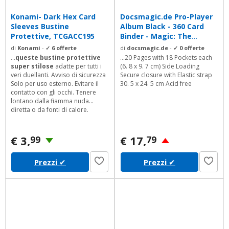
Konami- Dark Hex Card
Docsmagic.de Pro-Player
Sleeves Bustine
Album Black - 360 Card
Protettive, TCGACC195
Binder - Magic: The
Gathering -...
di
Konami
-
✓ 6 offerte
di
docsmagic.de
-
✓ 0 offerte
...
queste bustine protettive
...20 Pages with 18 Pockets each
super stilose
adatte per tutti i
(6. 8 x 9. 7 cm) Side Loading
veri duellanti. Avviso di sicurezza
Secure closure with Elastic strap
Solo per uso esterno. Evitare il
30. 5 x 24. 5 cm Acid free
contatto con gli occhi. Tenere
lontano dalla fiamma nuda
diretta o da fonti di calore.
€ 3,
€ 17,
99
79
Prezzi
✔
Prezzi
✔