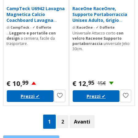
CampTeck U6942 Lavagna
RaceOne RaceOnre,
Magnetica Calcio
Supporto Portaborraccia
Coachboard Lavagna
Unisex Adulto, Grigio
Calcio Portatile con...
Antracite, 30 cm
di
CampTeck
-
✓ 0 offerte
di
RaceOne
-
✓ 0 offerte
...
Leggero e portatile con
Universale Attacco corto
con
design
a cerniera, facile da
velcro Raceone Supporto
trasportare.
portaborraccia
universale Jeko
30cm.
€ 10,
€ 12,
99
95
15€
Prezzi
✔
Prezzi
✔
1
2
Avanti