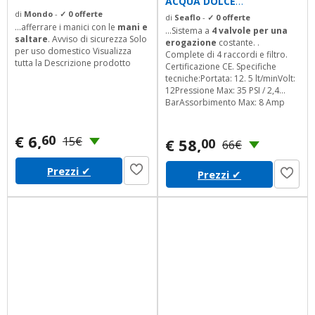
ACQUA DOLCE
AUTODESCANTE 12,5 12V
di
Mondo
-
✓ 0 offerte
di
Seaflo
-
✓ 0 offerte
...afferrare i manici con le
mani e
CAMPER BARCA
...Sistema a
4 valvole per una
saltare
. Avviso di sicurezza Solo
erogazione
costante. .
per uso domestico Visualizza
Complete di 4 raccordi e filtro.
tutta la Descrizione prodotto
Certificazione CE. Specifiche
tecniche:Portata: 12. 5 lt/minVolt:
12Pressione Max: 35 PSI / 2,4
BarAssorbimento Max: 8 Amp
€ 6,
60
15€
€ 58,
00
66€
Prezzi
✔
Prezzi
✔