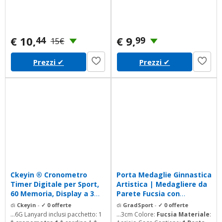
€ 10,
€ 9,
44
99
15€
Prezzi
✔
Prezzi
✔
Ckeyin ® Cronometro
Porta Medaglie Ginnastica
Timer Digitale per Sport,
Artistica | Medagliere da
60 Memoria, Display a 3
Parete Fucsia con
Righe
Cornice...
di
Ckeyin
-
✓ 0 offerte
di
GradSport
-
✓ 0 offerte
...6G Lanyard inclusi pacchetto: 1
...3cm Colore:
Fucsia Materiale
: