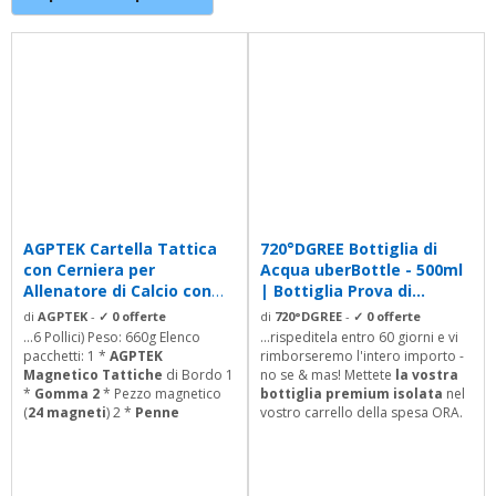
AGPTEK Cartella Tattica
720°DGREE Bottiglia di
con Cerniera per
Acqua uberBottle - 500ml
Allenatore di Calcio con
| Bottiglia Prova di...
Magneti,...
di
AGPTEK
-
✓ 0 offerte
di
720°DGREE
-
✓ 0 offerte
...6 Pollici) Peso: 660g Elenco
...rispeditela entro 60 giorni e vi
pacchetti: 1 *
AGPTEK
rimborseremo l'intero importo -
Magnetico Tattiche
di Bordo 1
no se & mas! Mettete
la vostra
*
Gomma 2
* Pezzo magnetico
bottiglia premium isolata
nel
(
24 magneti
) 2 *
Penne
vostro carrello della spesa ORA.