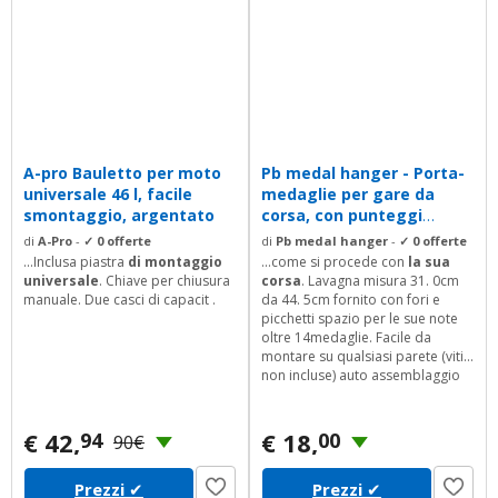
A-pro Bauletto per moto
Pb medal hanger - Porta-
universale 46 l, facile
medaglie per gare da
smontaggio, argentato
corsa, con punteggi
personali che...
di
A-Pro
-
✓ 0 offerte
di
Pb medal hanger
-
✓ 0 offerte
...Inclusa piastra
di montaggio
...come si procede con
la sua
universale
. Chiave per chiusura
corsa
. Lavagna misura 31. 0cm
manuale. Due casci di capacit .
da 44. 5cm fornito con fori e
picchetti spazio per le sue note
oltre 14medaglie. Facile da
montare su qualsiasi parete (viti
non incluse) auto assemblaggio
richiesto.
€ 42,
€ 18,
94
00
90€
Prezzi
✔
Prezzi
✔