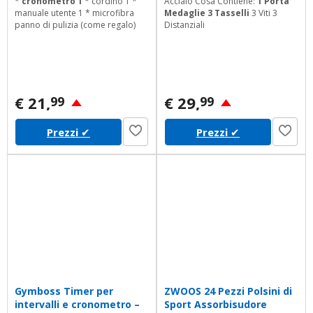
*
cronometro 1
* cordino 1 *
Acciaio Cosa Contiene:
1 Porta
manuale utente 1 * microfibra
Medaglie 3 Tasselli
3 Viti 3
panno di pulizia (come regalo)
Distanziali
€ 21,
€ 29,
99
99
Prezzi
✔
Prezzi
✔
Gymboss Timer per
ZWOOS 24 Pezzi Polsini di
intervalli e cronometro –
Sport Assorbisudore