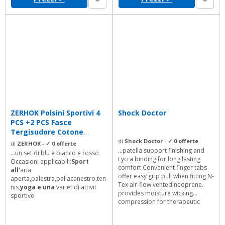
ZERHOK Polsini Sportivi 4
Shock Doctor
PCS +2 PCS Fasce
Tergisudore Cotone
Poliestere Comodo...
di
Shock Doctor
-
✓ 0 offerte
di
ZERHOK
-
✓ 0 offerte
...patella support finishing and
...un set di blu e bianco e rosso
Lycra binding for long lasting
Occasioni applicabili:
Sport
comfort Convenient finger tabs
all
'aria
offer easy grip pull when fitting N-
aperta,palestra,pallacanestro,ten
Tex air-flow vented neoprene.
nis,
yoga e una
variet di attivit
provides moisture wicking
sportive
compression for therapeutic
warmth and healing Latex Free