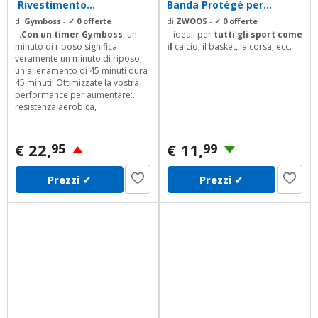
Rivestimento...
Banda Protégé per...
di
Gymboss
-
✓ 0 offerte
di
ZWOOS
-
✓ 0 offerte
...
Con un timer Gymboss
, un
...ideali per
tutti gli sport come
minuto di riposo significa
il
calcio, il basket, la corsa, ecc.
veramente un minuto di riposo;
un allenamento di 45 minuti dura
45 minuti! Ottimizzate la vostra
performance per aumentare:
resistenza aerobica,
forza/volume muscolare,
resistenza cardiovascolare,
massimo consumo di ossigeno e
€ 22,
€ 11,
95
99
perdita di peso.
Gymboss
-
Allenamento duro, allenamento
Prezzi
✔
Prezzi
✔
intelligente.