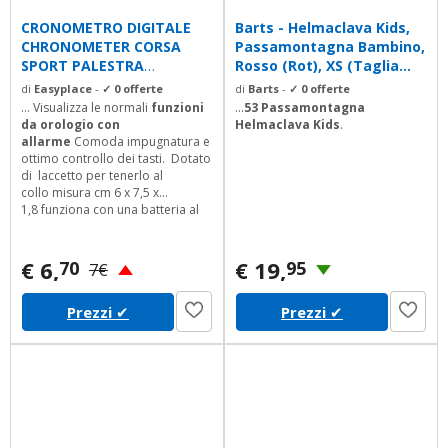
CRONOMETRO DIGITALE
Barts - Helmaclava Kids,
CHRONOMETER CORSA
Passamontagna Bambino,
SPORT PALESTRA
Rosso (Rot), XS (Taglia...
OROLOGIO RILEVA TEMPO
di
Easyplace
-
✓ 0 offerte
di
Barts
-
✓ 0 offerte
TEMPI
... Visualizza le normali
funzioni
...
53 Passamontagna
da orologio con
Helmaclava Kids
.
allarme
Comoda impugnatura e
ottimo controllo dei tasti. Dotato
di laccetto per tenerlo al
collo misura cm 6 x 7,5 x
1,8 funziona con una batteria al
litio già fornita facile da
usare istruzioni in inglese scritte
sulla confezione Oggetto nuovo
€ 6,
€ 19,
70
95
7€
spedito nel suo blister.
Prezzi
✔
Prezzi
✔