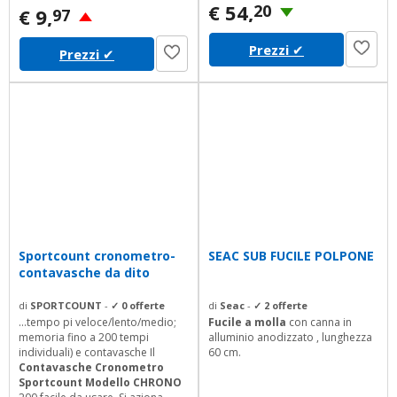
€ 54,
20
€ 9,
97
Prezzi
✔
Prezzi
✔
Sportcount cronometro-
SEAC SUB FUCILE POLPONE
contavasche da dito
di
SPORTCOUNT
-
✓ 0 offerte
di
Seac
-
✓ 2 offerte
...tempo pi veloce/lento/medio;
Fucile a molla
con canna in
memoria fino a 200 tempi
alluminio anodizzato , lunghezza
individuali) e contavasche Il
60 cm.
Contavasche Cronometro
Sportcount Modello CHRONO