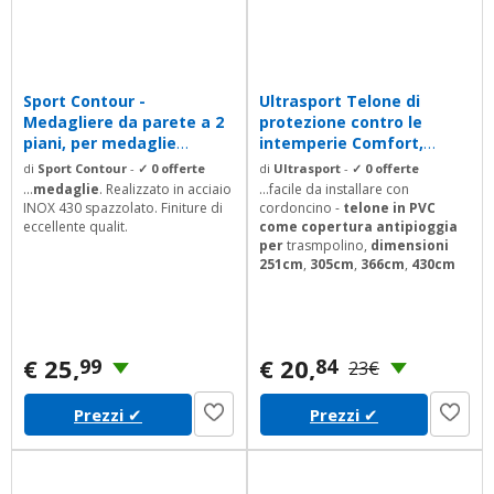
Sport Contour -
Ultrasport Telone di
Medagliere da parete a 2
protezione contro le
piani, per medaglie
intemperie Comfort,
ottenute nel nuoto
copertura...
di
Sport Contour
-
✓ 0 offerte
di
Ultrasport
-
✓ 0 offerte
...
medaglie
. Realizzato in acciaio
...facile da installare con
INOX 430 spazzolato. Finiture di
cordoncino -
telone in PVC
eccellente qualit.
come copertura antipioggia
per
trasmpolino,
dimensioni
251cm
,
305cm
,
366cm
,
430cm
€ 25,
€ 20,
99
84
23€
Prezzi
✔
Prezzi
✔