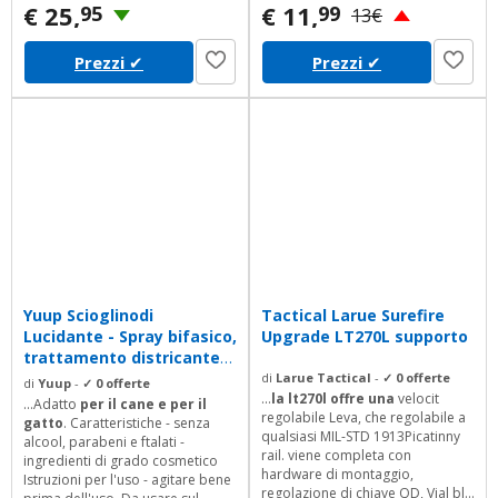
giallo blu - Spessore
€ 25,
€ 11,
95
99
13€
dellimbottitura: 12 mm -
Larghezza dellimbottitura: 26 cm
Prezzi
✔
Prezzi
✔
Yuup Scioglinodi
Tactical Larue Surefire
Lucidante - Spray bifasico,
Upgrade LT270L supporto
trattamento districante
ideale per...
di
Larue Tactical
-
✓ 0 offerte
di
Yuup
-
✓ 0 offerte
...
la lt270l offre una
velocit
...Adatto
per il cane e per
il
regolabile Leva, che regolabile a
gatto
. Caratteristiche - senza
qualsiasi MIL-STD 1913Picatinny
alcool, parabeni e ftalati -
rail. viene completa con
ingredienti di grado cosmetico
hardware di montaggio,
Istruzioni per l'uso - agitare bene
regolazione di chiave QD, Vial blu