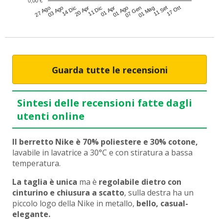
0,00 €
03 Ago
01 Mag
11 Dic
27 Ago
07 Gen
20 Apr
17 Ott
01 Ago
14 Dic
11 Set
01 Apr
Guarda tutte le recensioni
Sintesi delle recensioni fatte dagli
utenti online
Il berretto Nike è 70% poliestere e 30% cotone,
lavabile in lavatrice a 30°C e con stiratura a bassa
temperatura.
La taglia è unica
ma è
regolabile dietro con
cinturino e chiusura a scatto
, sulla destra ha un
piccolo logo della Nike in metallo,
bello, casual-
elegante.