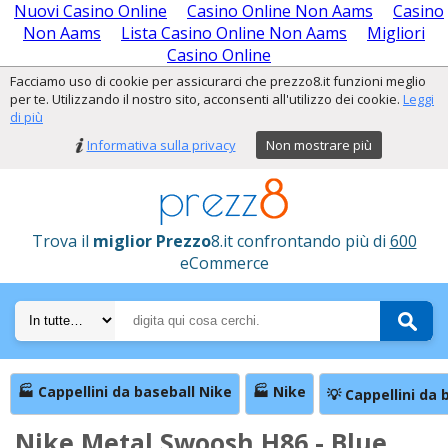
Nuovi Casino Online
Casino Online Non Aams
Casino
Non Aams
Lista Casino Online Non Aams
Migliori
Casino Online
Facciamo uso di cookie per assicurarci che prezzo8.it funzioni meglio
per te. Utilizzando il nostro sito, acconsenti all'utilizzo dei cookie.
Leggi
di più
Informativa sulla privacy
Non mostrare più
Trova il
miglior Prezzo
8.it confrontando più di
600
eCommerce
🏭 Cappellini da baseball Nike
🏭 Nike
💡 Cappellini da 
Nike Metal Swoosh H86 - Blue