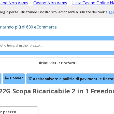
nline Non Aams
Casino Non Aams
Lista Casino Online 
lio per te. Utilizzando il nostro sito, acconsenti all'utilizzo dei cookie.
Leg
ontando più di
600
eCommerce
Ultimi Visti / Preferiti
🏭 Hoover
💡 Aspirapolvere e pulizia di pavimenti e finest
2G Scopa Ricaricabile 2 in 1 Freedo
or prezzo