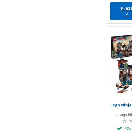
Prezz
✔
Lego Ninja
di
Lego N
PRO