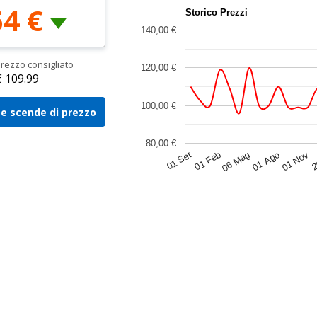
64 €
Storico Prezzi
140,00 €
rezzo consigliato
120,00 €
€ 109.99
100,00 €
e scende di prezzo
80,00 €
2
01 Set
06 Mag
01 Nov
01 Feb
01 Ago