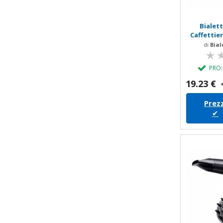
Bialet
Caffettier
di
Bial
PRO
19.23 €
Prezz
✔