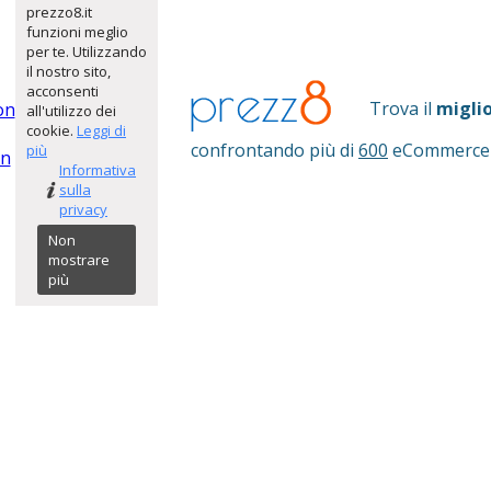
prezzo8.it
funzioni meglio
per te. Utilizzando
il nostro sito,
acconsenti
Trova il
migli
on
all'utilizzo dei
cookie.
Leggi di
confrontando più di
600
eCommerce
più
on
Informativa
sulla
privacy
Non
mostrare
più