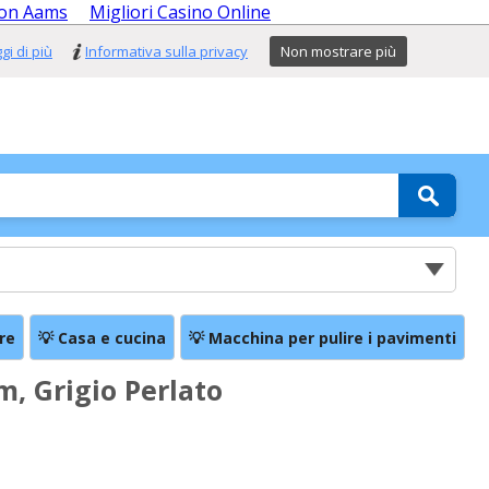
Non Aams
Migliori Casino Online
gi di più
Informativa sulla privacy
Non mostrare più
re
💡 Casa e cucina
💡 Macchina per pulire i pavimenti

m, Grigio Perlato