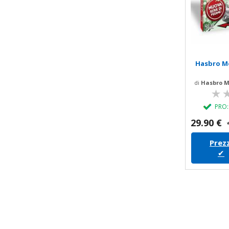
Hasbro M
di
Hasbro M
PRO
29.90 €
Prezz
✔