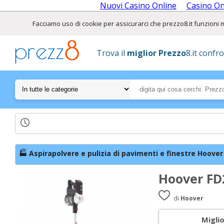
Nuovi Casino Online
Casino O
Facciamo uso di cookie per assicurarci che prezzo8.it funzioni meg
Trova il
miglior Prezzo
8.it confr
🏭 Aspirapolvere e pulizia di pavimenti e finestre Hoover
Hoover FD2
di
Hoover
Migli