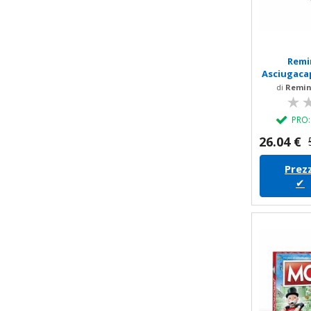
Remi
Asciugacap
Anti-
di
Remin
PRO
26.04 €
Prezz
✔