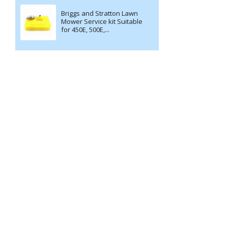
Briggs and Stratton Lawn
Mower Service kit Suitable
for 450E, 500E,...