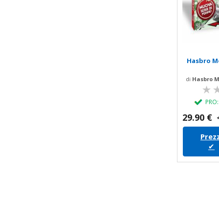
Hasbro M
di
Hasbro M
PRO
29.90 €
Prezz
✔