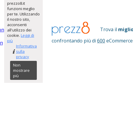
prezzo8.it
funzioni meglio
per te. Utilizzando
il nostro sito,
acconsenti
Trova il
migli
on
all'utilizzo dei
cookie.
Leggi di
confrontando più di
600
eCommerce
più
on
Informativa
sulla
privacy
Non
mostrare
più