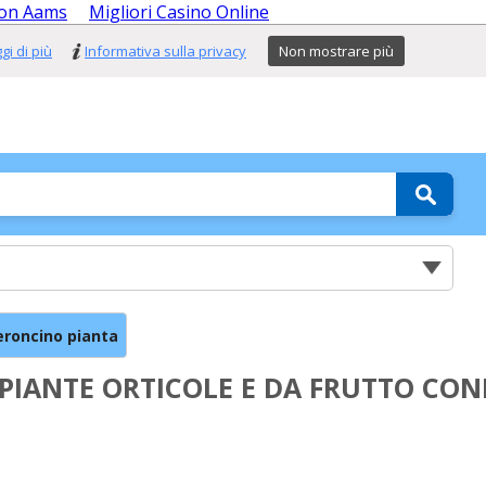
Non Aams
Migliori Casino Online
gi di più
Informativa sulla privacy
Non mostrare più
eroncino pianta
IANTE ORTICOLE E DA FRUTTO CON