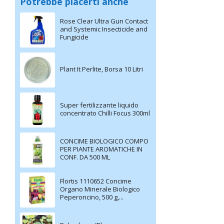
Potrebbe piacerti anche
Rose Clear Ultra Gun Contact
and Systemic Insecticide and
Fungicide
Plant It Perlite, Borsa 10 Litri
Super fertilizzante liquido
concentrato Chilli Focus 300ml
CONCIME BIOLOGICO COMPO
PER PIANTE AROMATICHE IN
CONF. DA 500 ML
Flortis 1110652 Concime
Organo Minerale Biologico
Peperoncino, 500 g,...