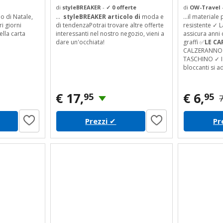
design vintage,...
Credito/Deb
di
styleBREAKER
-
✓ 0 offerte
di
OW-Travel
lo di Natale,
...
styleBREAKER articolo di
moda e
...il material
i giorni
di tendenzaPotrai trovare altre offerte
resistente ✓ 
ella carta
interessanti nel nostro negozio, vieni a
assicura anni 
dare un'occhiata!
graffi ✅
LE CAR
CALZERANNO 
TASCHINO ✓ I n
bloccanti si a
portafoglio ✓ 
scomparti per
calzando com
€ 17,
€ 6,
95
95
dovrebbero se
✅Fai clic sul p
Prezzi
✔
Pr