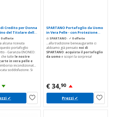
 di Credito per Donna
SPARTANO Portafoglio da Uomo
o del Titolare della
in Vera Pelle - con Protezione
RFID, Portamonete,...
 0 offerte
di
SPARTANO
-
✓ 0 offerte
a alcuna ricevuta
...alla tradizione beneaugurante ci
questo portafoglio
abbiamo già pensato
noi di
etto - Garanzia ENONEO:
SPARTANO
:
acquista il portafoglio
 che tutte
le nostre
da uomo
e scopri la sorpresa!
carte
in vera pelle e
rimborso incondizionato
ncata soddisfazione. Si
e che tutto il nostro
isfatto da Amazon, se si
odotto da un altro
€ 34,
90
 altre spedizioni lunghe
dissolvenza, non ci
una...
ezzi
✔
Prezzi
✔