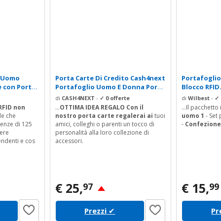
o Uomo
Porta Carte Di Credito Cash4next
Portafoglio
 con Porta
Portafoglio Uomo E Donna Porta
Blocco RFID
Documenti Idee...
Con Portam
di
CASH4NEXT
-
✓ 0 offerte
di
Wilbest
-
✓ 
RFID non
...
OTTIMA IDEA REGALO Con il
...Il pacchetto
de che
nostro porta carte regalerai ai
tuoi
uomo 1
- Set 
enze di 125
amici, colleghi o parenti un tocco di
-
Confezione
ere
personalità alla loro collezione di
endenti e cos
accessori.
€ 25,
€ 15,
97
99
Prezzi
✔
Pr