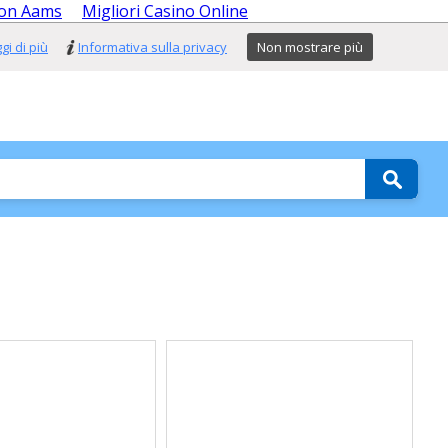
Non Aams
Migliori Casino Online
gi di più
Informativa sulla privacy
Non mostrare più