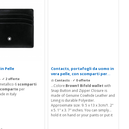
in Pelle
Contacts, portafogli da uomo in
vera pelle, con scomparti per
carte di credito,...
-
✓ 2 offerte
di
Contacts
-
✓ 0 offerte
 metallico 6
scomparti
...Colore:
Brown1 Bifold wallet
with
 scomparto
per
Snap Button and Zipper Closure is
e in Italy
made of Genuine Cowhide Leather and
Lining is durable Polyester.
Approximate size: 9. 5 x 13 x 3cm/1. 2"
x 5. 1" x 3. 7" inches. You can simply
hold it on hand or your pants or put it
in bag. 2 Clear Mesh ID,7 Card Slots,1
SIM SDM slot,3 addition slots,1 zipper