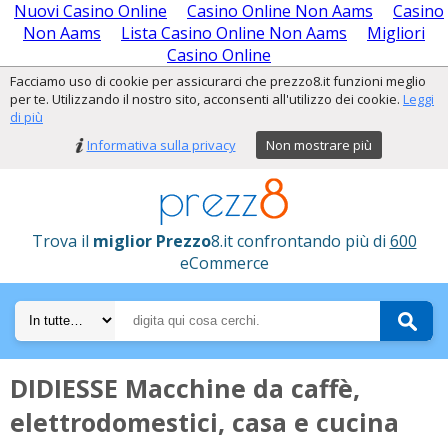
Nuovi Casino Online
Casino Online Non Aams
Casino
Non Aams
Lista Casino Online Non Aams
Migliori
Casino Online
Facciamo uso di cookie per assicurarci che prezzo8.it funzioni meglio
per te. Utilizzando il nostro sito, acconsenti all'utilizzo dei cookie.
Leggi
di più
Informativa sulla privacy
Non mostrare più
Trova il
miglior Prezzo
8.it confrontando più di
600
eCommerce
DIDIESSE Macchine da caffè,
elettrodomestici, casa e cucina