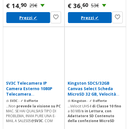
€ 14,
€ 36,
90
60
29€
53€
Prezzi
✔
Prezzi
✔
SV3C Telecamera IP
Kingston SDCS/32GB
Camera Esterno 1080P
Canvas Select Scheda
Telecamera
MicroSD 32 GB, Velocità
Videosorveglianza WIFI
UHS-I di...
di
SV3C
-
✓ 0 offerte
di
Kingston
-
✓ 0 offerte
con...
...Non
prevede la visione su PC
...Velocit UHS-
I di Classe 10 fino
MAC. SE HAI QUALSIASI TIPO DI
a 80 MB/
s in Lettura
,
con
PROBLEMA, INVIA PURE UNA E-
Adattatore SD Contenuto
MAIL A SALES05@
SV3C
. COM
della confezione MicroSD