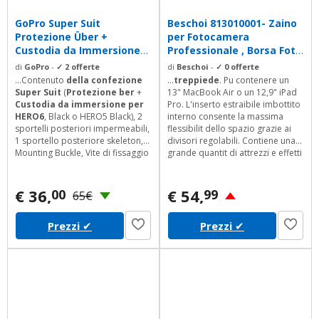
GoPro Super Suit
Beschoi 813010001- Zaino
Protezione Über +
per Fotocamera
Custodia da Immersione
Professionale , Borsa Foto
per Hero6...
Impermeabile...
di
GoPro
-
✓ 2 offerte
di
Beschoi
-
✓ 0 offerte
...Contenuto
della confezione
...
treppiede
. Pu contenere un
Super Suit
(
Protezione ber
+
13" MacBook Air o un 12,9" iPad
Custodia da immersione per
Pro. L'inserto estraibile imbottito
HERO6
, Black o HERO5 Black), 2
interno consente la massima
sportelli posteriori impermeabili,
flessibilit dello spazio grazie ai
1 sportello posteriore skeleton,
divisori regolabili. Contiene una
Mounting Buckle, Vite di fissaggio
grande quantit di attrezzi e effetti
lunga
personali essenziali. Schienale e
spallacci traspiranti per il
massimo comfort e supporto,
€ 36,
€ 54,
00
99
65€
con il peso di solo 1,05kg.
Prezzi
✔
Prezzi
✔