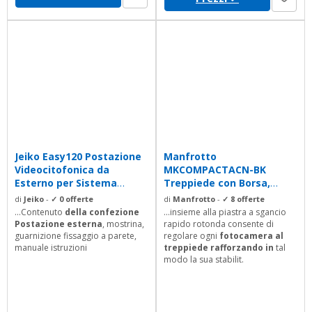
Jeiko Easy120 Postazione
Manfrotto
Videocitofonica da
MKCOMPACTACN-BK
Esterno per Sistema
Treppiede con Borsa,
Modulare Easy...
Testa Ibrida per
di
Jeiko
-
✓ 0 offerte
di
Manfrotto
-
✓ 8 offerte
Fotografia e...
...Contenuto
della confezione
...insieme alla piastra a sgancio
Postazione esterna
, mostrina,
rapido rotonda consente di
guarnizione fissaggio a parete,
regolare ogni
fotocamera al
manuale istruzioni
treppiede rafforzando in
tal
modo la sua stabilit.