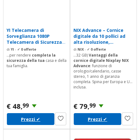
YI Telecamera di
NIX Advance – Cornice
Sorveglianza 1080P
digitale da 10 pollici ad
Telecamera di Sicurezza
alta risoluzione,...
da Interno Wifi...
di
YI
-
✓ 0 offerte
di
NIX
-
✓ 0 offerte
...per rendere
completa la
...32 GB)
Vantaggi della
sicurezza della tua
casa e della
cornice digitale Nixplay
NIX
tua famiglia.
Advance
: funzione di
orologio/calendario, casse
stereo, 1 anno di garanzia
completa. Spina per Europa e UK
inclusa.
€ 48,
€ 79,
99
99
Prezzi
✔
Prezzi
✔