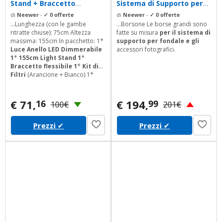
Stand + Braccetto
Sistema di Supporto per
Flessibile + 2...
Sfondo Fondale & Kit...
di
Neewer
-
✓ 0 offerte
di
Neewer
-
✓ 0 offerte
...Lunghezza (con le gambe
...Borsone Le borse grandi sono
ritratte chiuse): 75cm Altezza
fatte su misura
per il sistema di
massima: 155cm In pacchetto: 1*
supporto
per fondale e gli
Luce Anello LED Dimmerabile
accessori fotografici.
1
*
155cm Light Stand 1
*
Braccetto flessibile 1
*
Kit di
Filtri
(Arancione + Bianco) 1*
Adattatore hotshoe per
treppiedi
1* Supporto per
cellulare 1*
Adattatore
€ 71,
€ 194,
16
99
100€
201€
elettrico 1
*
Ricevitore
Bluetooth
Prezzi
✔
Prezzi
✔