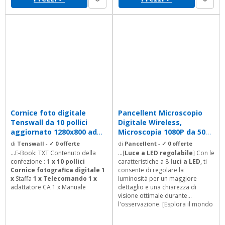
Cornice foto digitale
Pancellent Microscopio
Tenswall da 10 pollici
Digitale Wireless,
aggiornato 1280x800 ad
Microscopia 1080P da 50X
alta...
a 1000X USB...
di
Tenswall
-
✓ 0 offerte
di
Pancellent
-
✓ 0 offerte
...E-Book: TXT Contenuto della
...[
Luce a LED regolabile
] Con le
confezione : 1
x 10 pollici
caratteristiche a 8
luci a LED
, ti
Cornice fotografica
digitale 1
consente di regolare la
x
Staffa
1 x Telecomando 1 x
luminosità per un maggiore
adattatore CA 1 x Manuale
dettaglio e una chiarezza di
visione ottimale durante
l'osservazione. [Esplora il mondo
microscopico] Ampiamente
usato per l'ispezione della pelle,