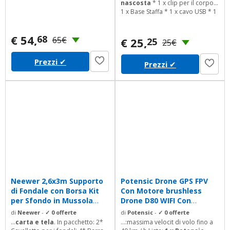
nascosta
* 1 x clip per il corpo *
1 x Base Staffa * 1 x cavo USB * 1
x Manuale utente * 1x lettore di
schede SD Suggerimenti caldi: ●
€ 54,
68
Caricare la fotocamera per 3,5
65€
€ 25,
25
25€
ore prima prima dell'uso per
assicurarsi che la fotocamera sia
Prezzi
✔
Prezzi
✔
completamente carica al 100%.
Non inserire la...
Neewer 2,6x3m Supporto
Potensic Drone GPS FPV
di Fondale con Borsa Kit
Con Motore brushless
per Sfondo in Mussola
Drone D80 WIFI Con
Carta...
Telecamera...
di
Neewer
-
✓ 0 offerte
di
Potensic
-
✓ 0 offerte
...
carta e tela
. In pacchetto: 2*
...:massima velocit di volo fino a