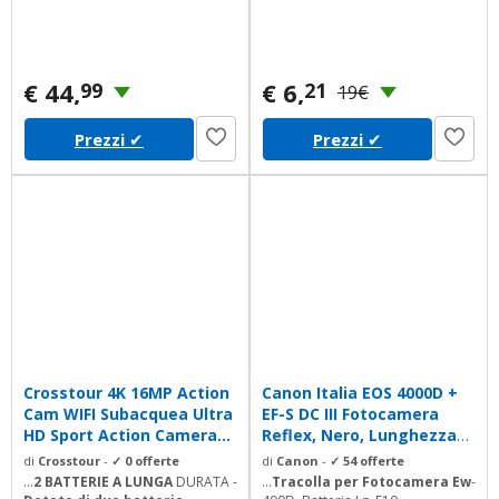
€ 44,
€ 6,
99
21
19€
Prezzi
✔
Prezzi
✔
Crosstour 4K 16MP Action
Canon Italia EOS 4000D +
Cam WIFI Subacquea Ultra
EF-S DC III Fotocamera
HD Sport Action Camera...
Reflex, Nero, Lunghezza
Focale...
di
Crosstour
-
✓ 0 offerte
di
Canon
-
✓ 54 offerte
...
2 BATTERIE A LUNGA
DURATA -
...
Tracolla per Fotocamera Ew
-