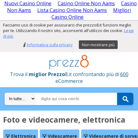
Nuovi Casino Online
Casino Online Non Aams
Casino
Non Aams
Lista Casino Online Non Aams
Migliori
Casino Online
Facciamo uso di cookie per assicurarci che prezzo8.it funzioni meglio
per te. Utilizzando il nostro sito, acconsenti all'utilizzo dei cookie.
Leggi
di più
Informativa sulla privacy
Non mostrare più
Trova il
miglior Prezzo
8.it confrontando più di
600
eCommerce
Foto e videocamere, elettronica
💡 Elettronica
💡 Videocamere
💡 Videocamere di sorve