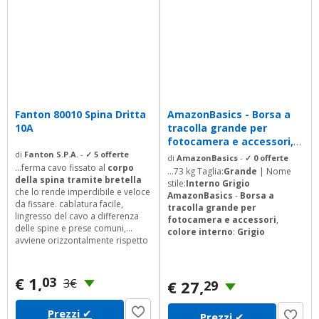
Fanton 80010 Spina Dritta
AmazonBasics - Borsa a
10A
tracolla grande per
fotocamera e accessori,
Nero con...
di
Fanton S.P.A.
-
✓ 5 offerte
di
AmazonBasics
-
✓ 0 offerte
...ferma cavo fissato al
corpo
...73 kg Taglia:
Grande
| Nome
della spina tramite bretella
stile:
Interno Grigio
che lo rende imperdibile e veloce
AmazonBasics
-
Borsa a
da fissare. cablatura facile,
tracolla grande per
lingresso del cavo a differenza
fotocamera e accessori
,
delle spine e prese comuni,
colore interno
:
Grigio
avviene orizzontalmente rispetto
al morsetto, facilitando in questo
modo il cablaggio.
€ 1,
03
3€
€ 27,
29
Prezzi
✔
Prezzi
✔