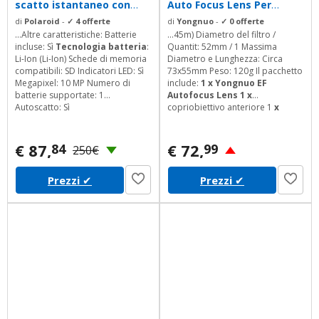
scatto istantaneo con
Auto Focus Lens Per
Tecnologia di...
Canon EF Mount...
di
Polaroid
-
✓ 4 offerte
di
Yongnuo
-
✓ 0 offerte
...Altre caratteristiche: Batterie
...45m) Diametro del filtro /
incluse: Sì
Tecnologia batteria
:
Quantit: 52mm / 1 Massima
Li-Ion (Li-Ion) Schede di memoria
Diametro e Lunghezza: Circa
compatibili: SD Indicatori LED: Sì
73x55mm Peso: 120g Il pacchetto
Megapixel: 10 MP Numero di
include:
1 x Yongnuo EF
batterie supportate: 1
Autofocus
Lens 1 x
Autoscatto: Sì
copriobiettivo anteriore 1
x
Tappo Lens posteriore 1
x
Manuale Inglese 1 x scatola
originale
€ 87,
€ 72,
84
99
250€
Prezzi
✔
Prezzi
✔