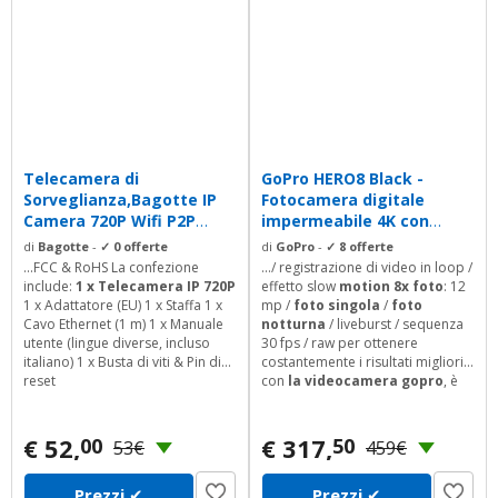
Telecamera di
GoPro HERO8 Black -
Sorveglianza,Bagotte IP
Fotocamera digitale
Camera 720P Wifi P2P
impermeabile 4K con
Pan/Tilt Videocamera...
stabilizzazione...
di
Bagotte
-
✓ 0 offerte
di
GoPro
-
✓ 8 offerte
...FCC & RoHS La confezione
.../ registrazione di video in loop /
include:
1 x Telecamera IP 720P
effetto slow
motion 8x foto
: 12
1 x Adattatore (EU) 1 x Staffa 1 x
mp /
foto singola
/
foto
Cavo Ethernet (1 m) 1 x Manuale
notturna
/ liveburst / sequenza
utente (lingue diverse, incluso
30 fps / raw per ottenere
italiano) 1 x Busta di viti & Pin di
costantemente i risultati migliori
reset
con
la videocamera gopro
, è
importante scegliere schede
microsd dalla compatibilità
comprovata. Consigliamo di
€ 52,
€ 317,
00
50
53€
459€
acquistare solo schede microsd
di marca tramite i rivenditori
Prezzi
✔
Prezzi
✔
ufficiali.