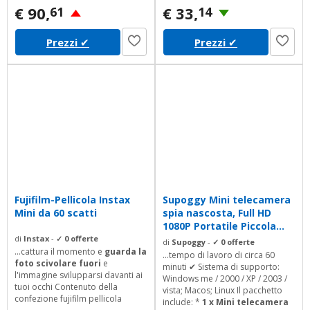
l'ispezione dei capelli, l'ispezione
€ 90,
€ 33,
61
14
industriale (PCB, materiale),
l'educazione, la stampa
Prezzi
✔
Prezzi
✔
industriale, l'industria tessile,
l'ispezione biologica, l'ispezione
di gioielli e...
Fujifilm-Pellicola Instax
Supoggy Mini telecamera
Mini da 60 scatti
spia nascosta, Full HD
1080P Portatile Piccola...
di
Instax
-
✓ 0 offerte
di
Supoggy
-
✓ 0 offerte
...cattura il momento e
guarda la
...tempo di lavoro di circa 60
foto scivolare fuori
e
minuti ✔ Sistema di supporto:
l'immagine svilupparsi davanti ai
Windows me / 2000 / XP / 2003 /
tuoi occhi Contenuto della
vista; Macos; Linux Il pacchetto
confezione fujifilm pellicola
include: *
1 x Mini telecamera