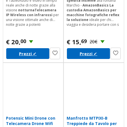
e TabletAudio e Video in tempo
spedita insieme
alla fondina
reale anche di notte grazie alla
Marchio -
AmazonBasics La
visione
notturnaTelecamera
custodia AmazonBasics per
IP Wireless con infrarossi
per
macchine fotografiche reflex
una visione ottimale anche di
la soluzione
ideale per chi
notte grazie a potenti
viaggia e desidera portare con s
infrarossiTramite
una
macchina fotografica, obiettivi e
connessione internet potrete
altri accessori ma vuole evitare
ascoltare
e guardare a colori e
l'ingombro di uno zaino o una
€ 20,
€ 15,
00
69
20€
in Hd tutto ci che
borsa di grandi dimensioni.
succedeRobotizzata con
Prezzi
✔
Prezzi
✔
movimento verticale e
orizzontale possibile
comandarla e ruotarla anche a
distanzaDotata di...
Potensic Mini Drone con
Manfrotto MTPIXI-B
Telecamera Drone Wifi
Treppiede da Tavolo per