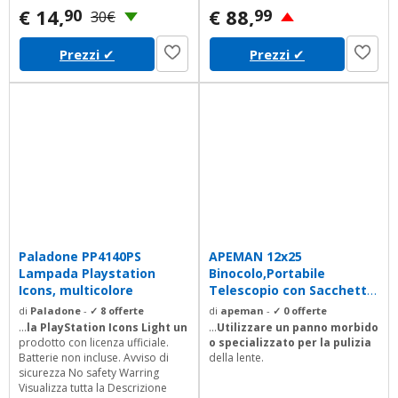
€ 14,
€ 88,
90
99
30€
Prezzi
✔
Prezzi
✔
Paladone PP4140PS
APEMAN 12x25
Lampada Playstation
Binocolo,Portabile
Icons, multicolore
Telescopio con Sacchetto
di Trasporto,Cinghia e...
di
Paladone
-
✓ 8 offerte
di
apeman
-
✓ 0 offerte
...
la PlayStation Icons Light un
...
Utilizzare un panno morbido
prodotto con licenza ufficiale.
o
specializzato per la pulizia
Batterie non incluse. Avviso di
della lente.
sicurezza No safety Warring
Visualizza tutta la Descrizione