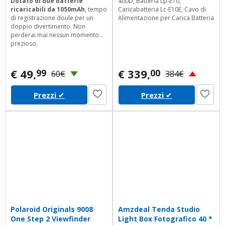
Dotato di due batterie
400D, Batteria Lp-E10,
ricaricabili
da 1050mAh
, tempo
Caricabatteria Lc-E10E, Cavo di
di registrazione doule per un
Alimentazione per Carica Batteria
doppio divertimento. Non
perderai mai nessun momento
prezioso.
€ 49,
€ 339,
99
00
60€
384€
Prezzi
✔
Prezzi
✔
Polaroid Originals 9008
Amzdeal Tenda Studio
One Step 2 Viewfinder
Light Box Fotografico 40 *