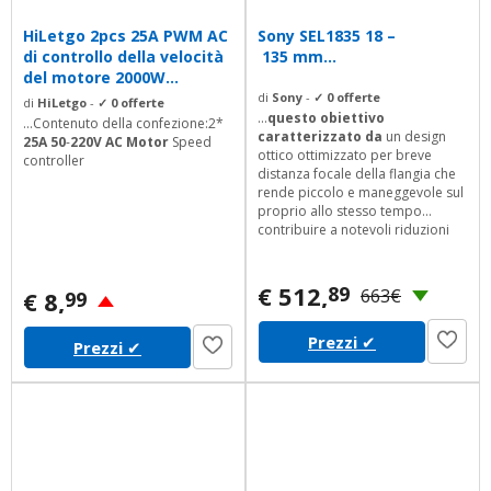
HiLetgo 2pcs 25A PWM AC
Sony SEL1835 18 –
di controllo della velocità
135 mm...
del motore 2000W...
di
Sony
-
✓ 0 offerte
di
HiLetgo
-
✓ 0 offerte
...
questo obiettivo
...Contenuto della confezione:2*
caratterizzato da
un design
25A 50
-
220V AC Motor
Speed
ottico ottimizzato per breve
controller
distanza focale della flangia che
rende piccolo e maneggevole sul
proprio allo stesso tempo
contribuire a notevoli riduzioni
nelle dimensioni complessive del
sistema, peso e portabilit. 7. 5x
lente ZoomAPS-C high-
€ 512,
89
663€
€ 8,
99
magnification un elevato
rapporto di zoom offre una
Prezzi
✔
gamma versatile da 27mm a 202.
Prezzi
✔
5mm (equivalente nel formato,
zoom ottico x) che copre un
ampio spettro di...