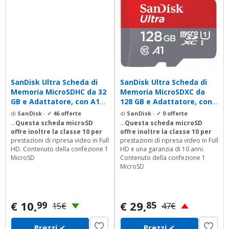
SanDisk Ultra Scheda di
SanDisk Ultra Scheda di
Memoria MicroSDHC da 32
Memoria MicroSDXC da
GB e Adattatore, con A1
128 GB e Adattatore, con
App...
A1 App...
di
SanDisk
-
✓ 46 offerte
di
SanDisk
-
✓ 0 offerte
...
Questa scheda microSD
...
Questa scheda microSD
offre
inoltre la classe 10 per
offre
inoltre la classe 10 per
prestazioni di ripresa video in Full
prestazioni di ripresa video in Full
HD. Contenuto della confezione 1
HD e una garanzia di 10 anni.
MicroSD
Contenuto della confezione 1
MicroSD
€ 10,
€ 29,
99
85
15€
47€
Prezzi
✔
Prezzi
✔