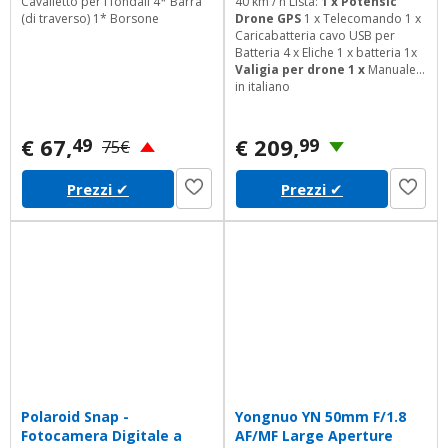
Cavalletto per i fondali 4* Barra
40 km / h Lista:
1 x Potensic
(di traverso) 1* Borsone
Drone GPS
1 x Telecomando 1 x
Caricabatteria cavo USB per
Batteria 4 x Eliche 1 x batteria 1x
Valigia per drone 1 x
Manuale
in italiano
€ 67,
€ 209,
49
99
75€
Prezzi
✔
Prezzi
✔
Polaroid Snap -
Yongnuo YN 50mm F/1.8
Fotocamera Digitale a
AF/MF Large Aperture