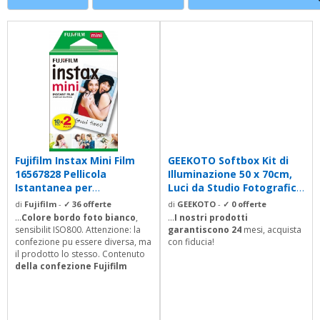
Fujifilm Instax Mini Film
GEEKOTO Softbox Kit di
16567828 Pellicola
Illuminazione 50 x 70cm,
Istantanea per
Luci da Studio Fotografico
Fotocamere Instax...
con...
di
Fujifilm
-
✓ 36 offerte
di
GEEKOTO
-
✓ 0 offerte
...
Colore bordo foto bianco
,
...
I nostri prodotti
sensibilit ISO800. Attenzione: la
garantiscono 24
mesi, acquista
confezione pu essere diversa, ma
con fiducia!
il prodotto lo stesso. Contenuto
della confezione Fujifilm