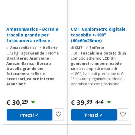
AmazonBasics - Borsa a
CMT Goniometro digitale
tracolla grande per
tascabile +-180°
fotocamera reflex e
(60x60x28mm)
accessori, Nero...
di
AmazonBasics
-
✓ 0 offerte
di
CMT
-
✓ 7 offerte
...73 kg Taglia:
Grande
| Nome
...01°
Tascabile e dotato
di un
stile:
Interno Arancione
comodo schermo
LCD Un
AmazonBasics
-
Borsa a
goniometro impermeabile
tracolla grande per
con
un campo di misura di
fotocamera reflex e
±180°, livello di precisione di 0.
accessori
,
colore interno
:
1° e auto spegnimento. Ideale
Arancione
per misurare con precisione
qualsiasi angolo di inclinazione
su utensili, banchi da lavoro,
troncatrici portatili e da banco ed
€ 30,
€ 39,
29
39
44€
innumerevoli applicazioni diverse
dalla lavorazione del legno.
Prezzi
✔
Prezzi
✔
Batteria inclusa.