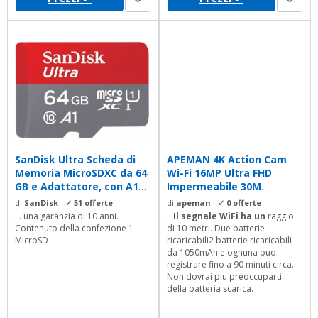
SanDisk Ultra Scheda di
APEMAN 4K Action Cam
Memoria MicroSDXC da 64
Wi-Fi 16MP Ultra FHD
GB e Adattatore, con A1
Impermeabile 30M
App...
Immersione...
di
SanDisk
-
✓ 51 offerte
di
apeman
-
✓ 0 offerte
... una garanzia di 10 anni.
...
Il segnale WiFi ha un
raggio
Contenuto della confezione 1
di 10 metri. Due batterie
MicroSD
ricaricabili2 batterie ricaricabili
da 1050mAh e ognuna puo
registrare fino a 90 minuti circa.
Non dovrai piu preoccuparti
della batteria scarica.