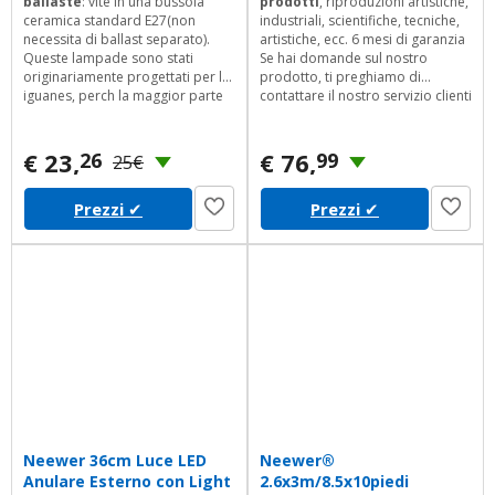
ballaste
: vite in una bussola
prodotti
, riproduzioni artistiche,
ceramica standard E27(non
industriali, scientifiche, tecniche,
necessita di ballast separato).
artistiche, ecc. 6 mesi di garanzia
Queste lampade sono stati
Se hai domande sul nostro
originariamente progettati per le
prodotto, ti preghiamo di
iguanes, perch la maggior parte
contattare il nostro servizio clienti
dei tubi fluorescenti non
e risponderemo entro 24 ore.
indossavano lontano nei grandi
ore
vivariums arboricoles.
€ 23,
€ 76,
26
99
25€
Prezzi
✔
Prezzi
✔
Neewer 36cm Luce LED
Neewer®
Anulare Esterno con Light
2.6x3m/8.5x10piedi