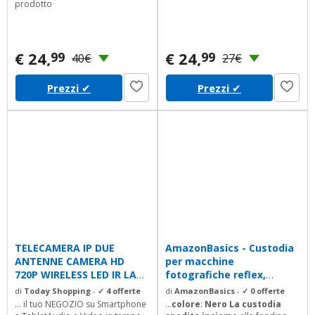
prodotto
€ 24,
€ 24,
99
99
40€
27€
Prezzi
✔
Prezzi
✔
TELECAMERA IP DUE
AmazonBasics - Custodia
ANTENNE CAMERA HD
per macchine
720P WIRELESS LED IR LAN
fotografiche reflex,
MOTORIZZATA WIFI...
colore: Nero
di
Today Shopping
-
✓ 4 offerte
di
AmazonBasics
-
✓ 0 offerte
... il tuo NEGOZIO su Smartphone
...
colore
:
Nero La custodia