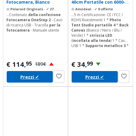
Fotocamera, Bianco
40cm Portatile con 6000-
6500K...
di
Polaroid Originals
-
✓ 27
di
Amzdeal
-
✓ 0 offerte
offerte
...Contenuto
della confezione
...5 m Certificazione: CE / FCC /
Fotocamera OneStep 2
- Cavo
ROHS Rivestimenti 1 *
Photo
di ricarica USB - Tracolla
per la
Tent Studio portatile 4
*
Back
fotocamera
- Manuale utente
Canvas
(Bianco / Nero / Blu /
Verde) 1 *
striscia LED
(
incollata alla tenda
) 1 * Cavo
USB 1 *
Supporto metallico 3
*
Pulsanti 1 * Manuale dell'utente
€ 114,
€ 34,
95
99
189€
Prezzi
✔
Prezzi
✔