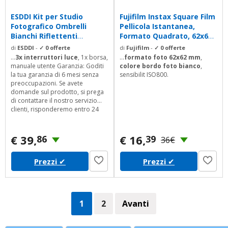
ESDDI Kit per Studio
Fujifilm Instax Square Film
Fotografico Ombrelli
Pellicola Istantanea,
Bianchi Riflettenti
Formato Quadrato, 62x62
Ombrello Paraluce...
mm,...
di
ESDDI
-
✓ 0 offerte
di
Fujifilm
-
✓ 0 offerte
...
3x interruttori luce
, 1x borsa,
...
formato foto 62x62 mm
,
manuale utente Garanzia: Goditi
colore bordo foto bianco
,
la tua garanzia di 6 mesi senza
sensibilit ISO800.
preoccupazioni. Se avete
domande sul prodotto, si prega
di contattare il nostro servizio
clienti, risponderemo entro 24
ore
€ 39,
€ 16,
86
39
36€
Prezzi
✔
Prezzi
✔
1
2
Avanti