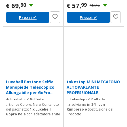
€ 69,
€ 57,
90
99
107€
Prezzi
✔
Prezzi
✔
Luxebell Bastone Selfie
takestop MINI MEGAFONO
Monopiede Telescopico
ALTOPARLANTE
Allungabile per GoPro
PROFESSIONALE
Hero 5...
PORTATILE CON
di
Luxebell
-
✓ 0 offerte
di
takestop
-
✓ 0 offerte
REGOLAZIONE...
...8 once Colore: Nero Contenuto
...risolviamo
in 24h con
del pacchetto:
1 x Luxebell
Rimborso o
Sostituzione del
Gopro Pole
con adattatore e vite
Prodotto.