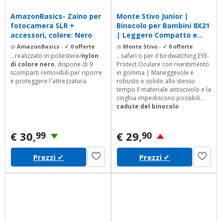
AmazonBasics- Zaino per
Monte Stivo Junior |
fotocamera SLR +
Binocolo per Bambini 8X21
accessori, colore: Nero
| Leggero Compatto e...
di
AmazonBasics
-
✓ 0 offerte
di
Monte Stivo
-
✓ 0 offerte
...realizzato in poliestere/
nylon
...safari o per il birdwatching EYE-
di colore nero
, dispone di 9
Protect Oculare con rivestimento
scomparti removibili per riporre
in gomma | Maneggevole e
e proteggere l'attrezzatura.
robusto e solido allo stesso
tempo Il materiale antiscivolo e la
cinghia impediscono possibili
cadute del binocolo
Ergonomia sviluppata
appositamente
per i bambini
Lagevole dispositivo
di messa
€ 30,
€ 29,
99
90
a fuoco e di impostazione
diottrica tramite manopola
Prezzi
✔
Prezzi
✔
centrale impediscono
laffaticamento degli occhi |
Prodotto adatto sia a maschietti
che femminucce questo...