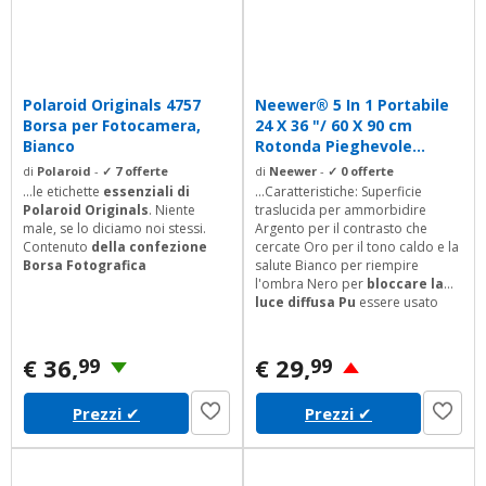
Polaroid Originals 4757
Neewer® 5 In 1 Portabile
Borsa per Fotocamera,
24 X 36 "/ 60 X 90 cm
Bianco
Rotonda Pieghevole...
di
Polaroid
-
✓ 7 offerte
di
Neewer
-
✓ 0 offerte
...le etichette
essenziali di
...Caratteristiche: Superficie
Polaroid Originals
. Niente
traslucida per ammorbidire
male, se lo diciamo noi stessi.
Argento per il contrasto che
Contenuto
della confezione
cercate Oro per il tono caldo e la
Borsa Fotografica
salute Bianco per riempire
l'ombra Nero per
bloccare la
luce diffusa Pu
essere usato
all'interno o all'aperto La borsa
per il trasporto inclusa 5 diversi
riflettori per assicurarti a
€ 36,
€ 29,
99
99
ottenere le immagnini migliori in
ogni situazione Il pacchetto
Prezzi
✔
Prezzi
✔
include: 1* 5
in 1 riflettore
pieghevole 1
* borsa