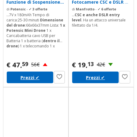
Funzione di Sospensione...
Fotocamere CSC e DSLR ed
Impugnatura...
di
Potensic
-
✓ 3 offerte
di
Manfrotto
-
✓ 6 offerte
...7V x 180mAh Tempo di
...
CSC e anche
DSLR entry
carica:25-30 minuti
Dimensione
level
. Ha un attacco universale
del drone
:66x66x37mm Lista:
1 x
filettato da 1/4.
Potensic Mini Drone
1 x
Caricabatteria cavo USB per
Batteria 1 x batteria (
dentro il
drone
) 1 x telecomando 1 x
Manuale in italiano Attenzione: il
raggio del volo deve entro 10-
15M per non
perdere il drone
.
€ 47,
€ 19,
59
13
56€
42€
Da utilizzare sotto la supervisione
diretta di un adulto
Prezzi
✔
Prezzi
✔