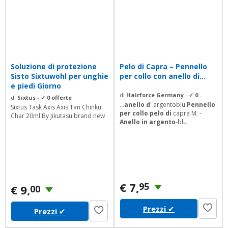
Soluzione di protezione
Pelo di Capra – Pennello
Sisto Sixtuwohl per unghie
per collo con anello di...
e piedi Giorno
di
Hairforce Germany
-
✓ 0
di
Sixtus
-
✓ 0 offerte
offerte
...
anello d
' argentoblu
Pennello
Sixtus Task Axis Axis Tan Chinku
per collo pelo di
capra M. -
Char 20ml By Jikutasu brand new
Anello in argento
-blu
€ 7,
95
€ 9,
00
Prezzi
✔
Prezzi
✔