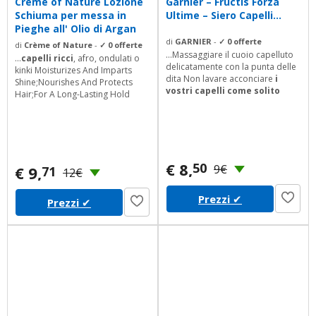
Creme of Nature Lozione
Garnier – Fructis Forza
Schiuma per messa in
Ultime – Siero Capelli...
Pieghe all' Olio di Argan
di
GARNIER
-
✓ 0 offerte
di
Crème of Nature
-
✓ 0 offerte
...Massaggiare il cuoio capelluto
...
capelli ricci
, afro, ondulati o
delicatamente con la punta delle
kinki Moisturizes And Imparts
dita Non lavare acconciare
i
Shine;Nourishes And Protects
vostri capelli come solito
Hair;For A Long-Lasting Hold
€ 8,
50
9€
€ 9,
71
12€
Prezzi
✔
Prezzi
✔