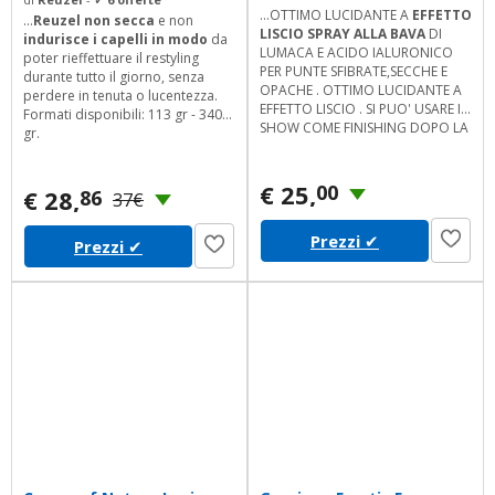
...OTTIMO LUCIDANTE A
EFFETTO
...
Reuzel non secca
e non
LISCIO SPRAY ALLA BAVA
DI
indurisce i capelli in modo
da
LUMACA E ACIDO IALURONICO
poter rieffettuare il restyling
PER PUNTE SFIBRATE,SECCHE E
durante tutto il giorno, senza
OPACHE . OTTIMO LUCIDANTE A
perdere in tenuta o lucentezza.
EFFETTO LISCIO . SI PUO' USARE IN
Formati disponibili: 113 gr - 340
SHOW COME FINISHING DOPO LA
gr.
PIASTRA. A CASA DOPO IL
BAGNO. LA RIPARAZIONE DELLE
PUNTE E' IMMEDIATA. AIUTA UNA
€ 25,
00
€ 28,
86
37€
RAPIDA RICRESCITA. LASCIA IL
PELO STRAORDINARIAMENTE
Prezzi
✔
PETTINABILE. MODO DI IMPIEGO
Prezzi
✔
FACILISSIMO DA USARE. SI
SPRUZZA DIRETTAMENTE SUL
MANTO. SI CONSIGLIA L'USO...