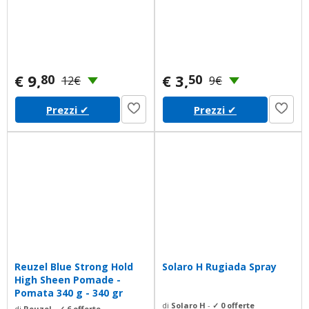
€ 9,
€ 3,
80
50
12€
9€
Prezzi
✔
Prezzi
✔
Reuzel Blue Strong Hold
Solaro H Rugiada Spray
High Sheen Pomade -
Pomata 340 g - 340 gr
di
Solaro H
-
✓ 0 offerte
di
Reuzel
-
✓ 6 offerte