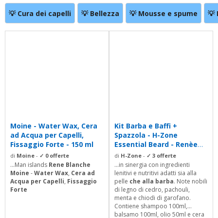
💡 Cura dei capelli
💡 Bellezza
💡 Mousse e spume
💡
Moine - Water Wax, Cera
Kit Barba e Baffi +
ad Acqua per Capelli,
Spazzola - H-Zone
Fissaggio Forte - 150 ml
Essential Beard - Renèe
Blanche
di
Moine
-
✓ 0 offerte
di
H-Zone
-
✓ 3 offerte
...Man islands
Rene Blanche
...in sinergia con ingredienti
Moine
-
Water Wax
,
Cera ad
lenitivi e nutritivi adatti sia alla
Acqua per Capelli
,
Fissaggio
pelle
che alla barba
. Note nobili
Forte
di legno di cedro, pachouli,
menta e chiodi di garofano.
Contiene shampoo 100ml,
balsamo 100ml, olio 50ml e cera