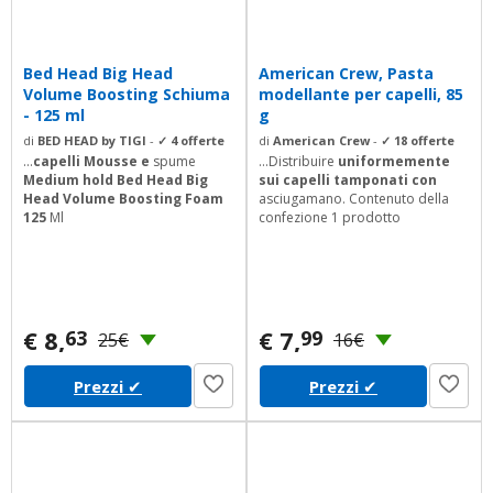
Bed Head Big Head
American Crew, Pasta
Volume Boosting Schiuma
modellante per capelli, 85
- 125 ml
g
di
BED HEAD by TIGI
-
✓ 4 offerte
di
American Crew
-
✓ 18 offerte
...
capelli Mousse e
spume
...Distribuire
uniformemente
Medium hold Bed Head Big
sui capelli tamponati con
Head Volume Boosting Foam
asciugamano. Contenuto della
125
Ml
confezione 1 prodotto
€ 8,
€ 7,
63
99
25€
16€
Prezzi
✔
Prezzi
✔