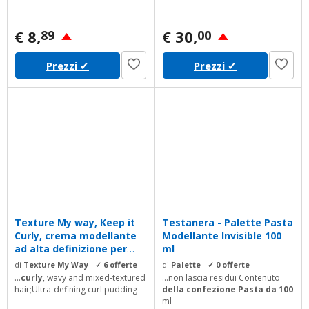
modellante 50ml .
Contiene
Spazzola in cinghiale
rinforzato made in italy.
€ 8,
€ 30,
89
00
Prezzi
✔
Prezzi
✔
Texture My way, Keep it
Testanera - Palette Pasta
Curly, crema modellante
Modellante Invisible 100
ad alta definizione per
ml
capelli...
di
Texture My Way
-
✓ 6 offerte
di
Palette
-
✓ 0 offerte
...
curly
, wavy and mixed-textured
...non lascia residui Contenuto
hair;Ultra-defining curl pudding
della confezione Pasta da 100
ml