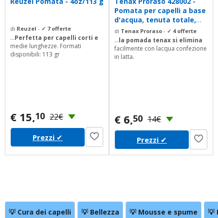
Reuzel Pomata - 4oz/113 g
Tenax Proraso 428002 -
Pomata per capelli a base
d'acqua, tenuta totale,
extra...
di
Reuzel
-
✓ 7 offerte
di
Tenax Proraso
-
✓ 4 offerte
...
Perfetta per capelli corti e
...
la pomada tenax si elimina
medie lunghezze. Formati
facilmente con lacqua confezione
disponibili: 113 gr
in latta.
€ 15,
10
22€
€ 6,
50
14€
Prezzi
✔
Prezzi
✔
💡 Cura dei capelli
💡 Bellezza
💡 Mousse e spume
💡