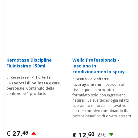
Kerastase Discipline
Wella Professionals -
Fluidissime 150ml
lasciano in
condizionamento spray -
Elementi linea - 150ml
di
Kerastase
-
✓ 1 offerte
di
Wella
-
✓ 2 offerte
...
Prodotti di bellezza
e cura
...
spray che non
necessita di
personale. Contenuto della
risciacquo, un prodotto
confezione 1 producto
formulato solo con ingredienti
naturali. La sua tecnologia infatti il
suo punto di forza: l'innovativo
nutree complex combinando il
potere benefico di diversi estratti
vegetali, in grado di infondere
delicatamente in ogni fibra
€ 27,
49
capillare, la giusta quantit di
€ 12,
60
21€
umidit per ristabilire il corretto