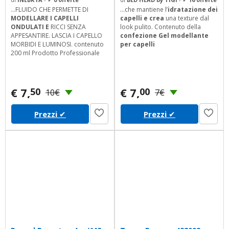
...FLUIDO CHE PERMETTE DI
...che mantiene l’
idratazione dei
MODELLARE I CAPELLI
capelli e crea
una texture dal
ONDULATI E
RICCI SENZA
look pulito. Contenuto della
APPESANTIRE. LASCIA I CAPELLO
confezione Gel modellante
MORBIDI E LUMINOSI. contenuto
per capelli
200 ml Prodotto Professionale
€ 7,
€ 7,
50
00
10€
7€
Prezzi
✔
Prezzi
✔