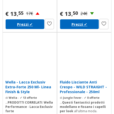
€ 13,
€ 13,
55
50
17€
24€
Prezzi
✔
Prezzi
✔
Wella - Lacca Exclusiv
Fluido Lisciante Anti
Extra-Forte 250 Ml- Linea
Crespo - WILD STRAIGHT -
Finish & Style
Professionale - 250ml
di
Wella
-
✓ 13 offerte
di
Jungle Fever
-
✓ 0 offerte
...
PRODOTTI CORRELATI
:
Wella
...
Questi fantastici prodotti
Performance
-
Lacca Exclusiv
modellano e
fissano i capelli
forte
per look
all'ultima moda.