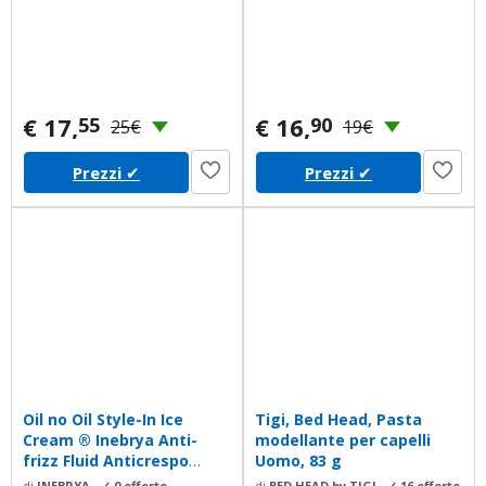
€ 17,
€ 16,
55
90
25€
19€
Prezzi
✔
Prezzi
✔
Oil no Oil Style-In Ice
Tigi, Bed Head, Pasta
Cream ® Inebrya Anti-
modellante per capelli
frizz Fluid Anticrespo
Uomo, 83 g
200ml
di
INEBRYA
-
✓ 0 offerte
di
BED HEAD by TIGI
-
✓ 16 offerte