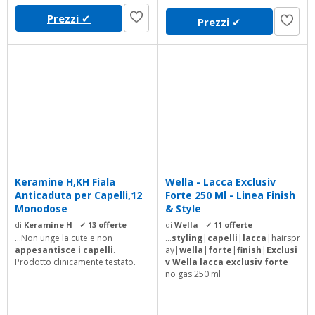
livello di idratazione della
Prezzi
✔
Prezzi
✔
chioma.
Keramine H,KH Fiala
Wella - Lacca Exclusiv
Anticaduta per Capelli,12
Forte 250 Ml - Linea Finish
Monodose
& Style
di
Keramine H
-
✓ 13 offerte
di
Wella
-
✓ 11 offerte
...Non unge la cute e non
...
styling
|
capelli
|
lacca
|hairspr
appesantisce i capelli
.
ay|
wella
|
forte
|
finish
|
Exclusi
Prodotto clinicamente testato.
v Wella lacca exclusiv forte
no gas 250 ml