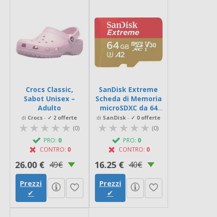
Crocs Classic,
SanDisk Extreme
Sabot Unisex –
Scheda di Memoria
Adulto
microSDXC da 64
GB e Adattatore SD
di
Crocs
-
✓ 2 offerte
di
SanDisk
-
✓ 0 offerte
con App...
(0)
(0)
PRO:
0
PRO:
0
CONTRO:
0
CONTRO:
0
26.00 €
16.25 €
49€
40€
Prezzi
Prezzi
✔
✔