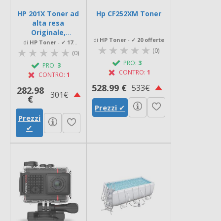
HP 201X Toner ad
Hp CF252XM Toner
alta resa
Originale,
di
HP Toner
-
✓ 20 offerte
Tricromia (1
di
HP Toner
-
✓ 17
offerte
pezzo Ciano, 1
(0)
(0)
pezzo Giallo...
PRO:
3
PRO:
3
CONTRO:
1
CONTRO:
1
528.99 €
533€
282.98
301€
€
Prezzi
✔
Prezzi
✔