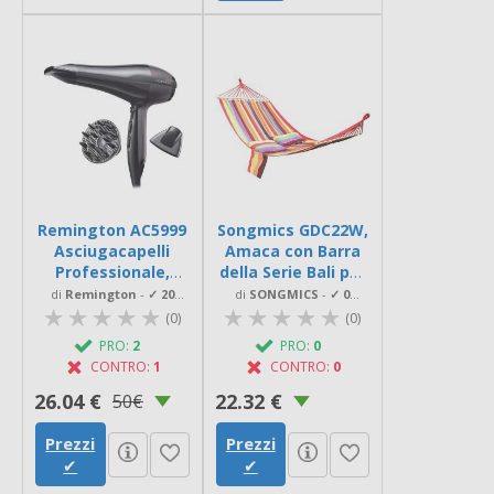
Remington AC5999
Songmics GDC22W,
Asciugacapelli
Amaca con Barra
Professionale,
della Serie Bali per
Anti-Crespo, 2300
2 Persone Inclusi
di
Remington
-
✓ 20
di
SONGMICS
-
✓ 0
offerte
offerte
W
2...
(0)
(0)
PRO:
2
PRO:
0
CONTRO:
1
CONTRO:
0
26.04 €
22.32 €
50€
Prezzi
Prezzi
✔
✔