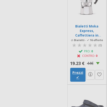
Bialetti Moka
Express,
Caffettiera in
Alluminio da 3
di
Bialetti
-
✓ 16 offerte
tazze
(0)
PRO:
0
CONTRO:
0
19.23 €
44€
Prezzi
✔