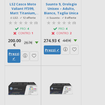
LS2 Casco Moto
Suunto 9, Orologio
Valiant Ff399,
Unisex – Adulto,
Matt Titanium,
Bianco, Taglia Unica
Taglia M
di
LS2
-
✓ 12 offerte
di
Suunto
-
✓ 0 offerte
(0)
(0)
PRO:
4
PRO:
4
CONTRO:
1
CONTRO:
2
200.00
274.93 €
449€
267€
€
Prezzi
✔
Prezzi
✔