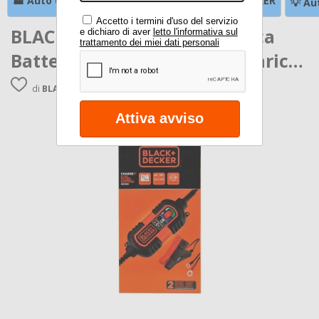
🏭 Auto e Moto BLACK+DECKER
🏭 BLACK+DECKER
💡 Au
Accetto i termini d'uso del servizio
BLACK+DECKER BDV090 Carica
e dichiaro di aver
letto l'informativa sul
trattamento dei miei dati personali
Batteria e Mantenitore di Carica,
6 V e 12 V
di
BLACK+DECKER