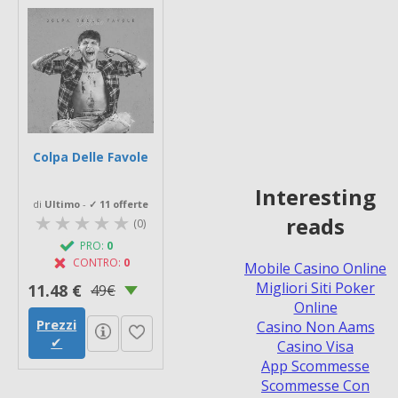
Colpa Delle Favole
Interesting
di
Ultimo
-
✓ 11 offerte
reads
(0)
PRO:
0
CONTRO:
0
Mobile Casino Online
Migliori Siti Poker
11.48 €
49€
Online
Prezzi
Casino Non Aams
✔
Casino Visa
App Scommesse
Scommesse Con