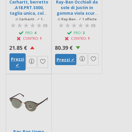
Carhartt, berretto
Ray-Ban Occhiali da
.A18.PRT.S000,
sole di Justin in
taglia unica, color
gomma viola scuro
vinaccia
RB4165 602488 55
di
Carhartt
-
✓ 1
di
Ray-Ban
-
✓ 1 offerte
offerte
(0)
(0)
PRO:
4
PRO:
3
CONTRO:
1
CONTRO:
1
21.85 €
80.39 €
Prezzi
Prezzi
✔
✔
Ray-Ban Uomo