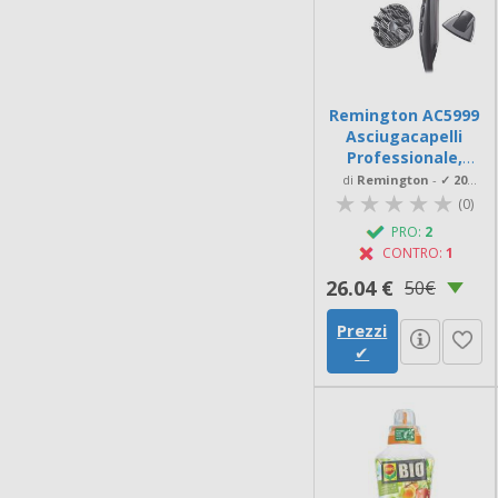
Remington AC5999
Asciugacapelli
Professionale,
Anti-Crespo, 2300
di
Remington
-
✓ 20
offerte
W
(0)
PRO:
2
CONTRO:
1
26.04 €
50€
Prezzi
✔