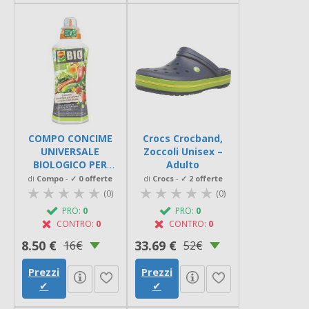
COMPO CONCIME
Crocs Crocband,
UNIVERSALE
Zoccoli Unisex –
BIOLOGICO PER
Adulto
PIANTE ORTICOLE E
di
Compo
-
✓ 0 offerte
di
Crocs
-
✓ 2 offerte
DA FRUTTO CONF.
(0)
(0)
DA 1 LT
PRO:
0
PRO:
0
CONTRO:
0
CONTRO:
0
8.50 €
33.69 €
16€
52€
Prezzi
Prezzi
✔
✔