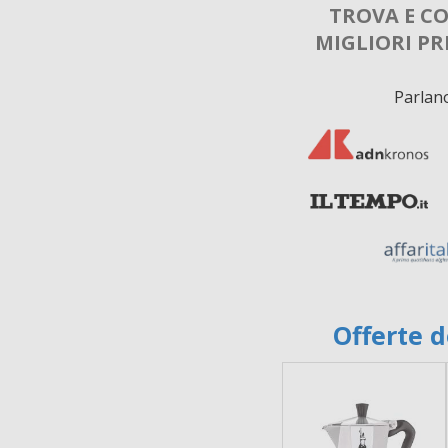
TROVA E C
MIGLIORI PR
Parlano
Offerte d