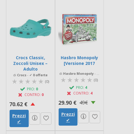
Crocs Classic,
Hasbro Monopoly
Zoccoli Unisex –
[Versione 2017
Adulto
di
Hasbro Monopoly
-
✓
di
Crocs
-
✓ 0 offerte
27 offerte
(0)
(0)
PRO:
4
PRO:
0
CONTRO:
4
CONTRO:
0
29.90 €
49€
70.62 €
Prezzi
Prezzi
✔
✔