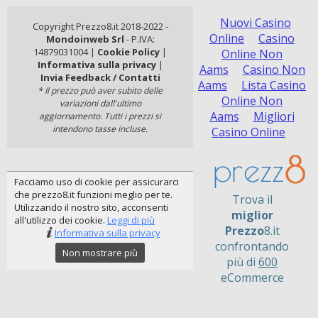
Nuovi Casino
Copyright Prezzo8.it 2018-2022 -
Online
Casino
Mondoinweb Srl
- P.IVA:
14879031004 |
Cookie Policy
|
Online Non
Informativa sulla privacy
|
Aams
Casino Non
Invia Feedback / Contatti
Aams
Lista Casino
* Il prezzo può aver subito delle
Online Non
variazioni dall'ultimo
Aams
Migliori
aggiornamento. Tutti i prezzi si
intendono tasse incluse.
Casino Online
Facciamo uso di cookie per assicurarci
che prezzo8.it funzioni meglio per te.
Trova il
Utilizzando il nostro sito, acconsenti
miglior
all'utilizzo dei cookie.
Leggi di più
Prezzo
8.it
Informativa sulla privacy
confrontando
Non mostrare più
più di
600
eCommerce