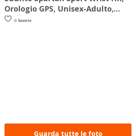
Orologio GPS, Unisex-Adulto,
Nero, Taglia Unica
di
Suunto
Guarda tutte le foto