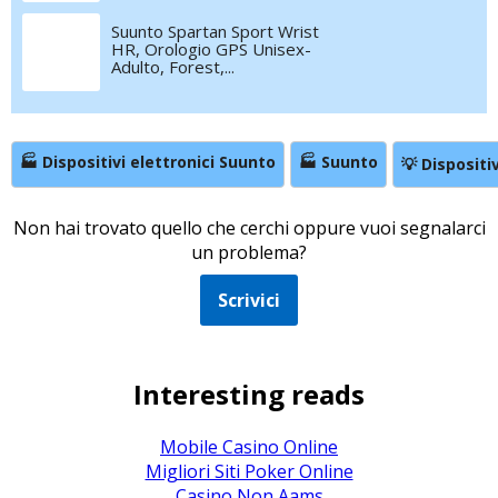
Suunto Spartan Sport Wrist
HR, Orologio GPS Unisex-
Adulto, Forest,...
🏭 Dispositivi elettronici Suunto
🏭 Suunto
💡 Dispositiv
Non hai trovato quello che cerchi oppure vuoi segnalarci
un problema?
Scrivici
Interesting reads
Mobile Casino Online
Migliori Siti Poker Online
Casino Non Aams