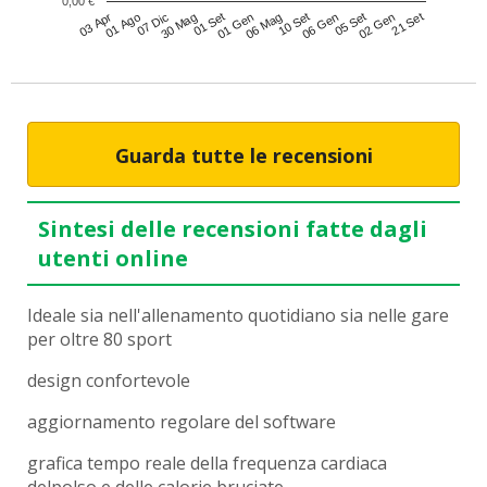
0,00 €
30 Mag
05 Set
07 Dic
06 Gen
01 Ago
10 Set
03 Apr
06 Mag
01 Gen
21 Set
01 Set
02 Gen
Guarda tutte le recensioni
Sintesi delle recensioni fatte dagli
utenti online
Ideale sia nell'allenamento quotidiano sia nelle gare
per oltre 80 sport
design confortevole
aggiornamento regolare del software
grafica tempo reale della frequenza cardiaca