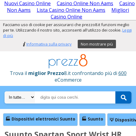
Nuovi Casino Online
Casino Online Non Aams
Casino
Non Aams
Lista Casino Online Non Aams
Migliori
Casino Online
Facciamo uso di cookie per assicurarci che prezzo8.it funzioni meglio
per te. Utilizzando il nostro sito, acconsenti all'utilizzo dei cookie.
Leggi
di più
Informativa sulla privacy
Non mostrare più
Trova il
miglior Prezzo
8.it confrontando più di
600
eCommerce
🏭 Dispositivi elettronici Suunto
🏭 Suunto
💡 Dispositiv
Suunto Spartan Sport Wrist HR,