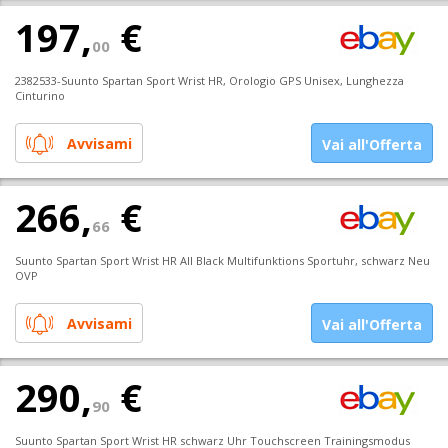
197,
€
00
2382533-Suunto Spartan Sport Wrist HR, Orologio GPS Unisex, Lunghezza
Cinturino
Avvisami
Vai all'Offerta
266,
€
66
Suunto Spartan Sport Wrist HR All Black Multifunktions Sportuhr, schwarz Neu
OVP
Avvisami
Vai all'Offerta
290,
€
90
Suunto Spartan Sport Wrist HR schwarz Uhr Touchscreen Trainingsmodus