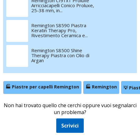
Remington CI91x1 Proluxe
Arricciacapelli Conico Proluxe,
25-38 mm, in...
Remington S8590 Piastra
Keratin Therapy Pro,
Rivestimento Ceramica e...
Remington S8500 Shine
Therapy Piastra con Olio di
Argan
🏭 Piastre per capelli Remington
🏭 Remington
💡 Pias
Non hai trovato quello che cerchi oppure vuoi segnalarci
un problema?
Scrivici