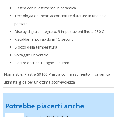
Piastra con rivestimento in ceramica
Tecnologia optiheat: acconciature durature in una sola
passata
Display digitale integrato: 9 impostazioni fino a 230 C
Riscaldamento rapido in 15 secondi
Blocco della temperatura
Voltaggio universale
Piastre oscillanti lunghe 110 mm
Nome stile: Piastra S9100 Piastra con rivestimento in ceramica
ultimate glide per un'ottima scorrevolezza.
Potrebbe piacerti anche