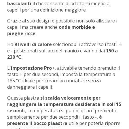
basculanti
il che consente di adattarsi meglio ai
capelli per una definizione maggiore.
Grazie al suo design è possibile non solo allisciare i
capelli ma creare anche
onde morbide e
pieghe ricce
.
Ha
9 livelli di calore
selezionabili attraverso i tasti +
e - posizionati sul lato del manico e vanno dai
150 a
230 °C.
L'
impostazione Pro+
, attivabile tenendo premuto il
tasto + per due secondi, imposta la temperatura a
185 °C ideale per creare acconciature senza
danneggiare i capelli.
Questa piastra
si scalda velocemente per
raggiungere la temperatura desiderata in soli 15
secondi,
la temperatura si può bloccare premento
semplicemente per due secopndi il tasto -,
è
presente il bocco piaastre
utile per poterla riporre