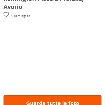
Avorio
di
Remington
Guarda tutte le foto