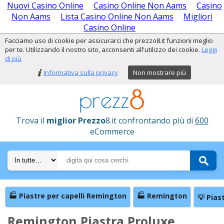
Nuovi Casino Online
Casino Online Non Aams
Casino
Non Aams
Lista Casino Online Non Aams
Migliori
Casino Online
Facciamo uso di cookie per assicurarci che prezzo8.it funzioni meglio
per te. Utilizzando il nostro sito, acconsenti all'utilizzo dei cookie.
Leggi
di più
Informativa sulla privacy
Non mostrare più
Trova il
miglior Prezzo
8.it confrontando più di
600
eCommerce
🏭 Piastre per capelli Remington
🏭 Remington
💡 Pias
Remington Piastra Proluxe,