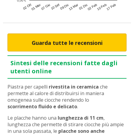
0,00 €
02 Ott
02 Feb
01 Mar
10 Feb
07 Giu
17 Feb
10 Set
09 Dic
13 Mar
01 Dic
Guarda tutte le recensioni
Sintesi delle recensioni fatte dagli
utenti online
Piastra per capelli
rivestita in ceramica
che
permette al calore di distribuirsi in maniera
omogenea sulle ciocche rendendo lo
scorrimento fluido e delicato
.
Le placche hanno una
lunghezza di 11 cm
,
lunghezza che permette di stirare ciocche più ampie
in una sola passata, le
placche sono anche