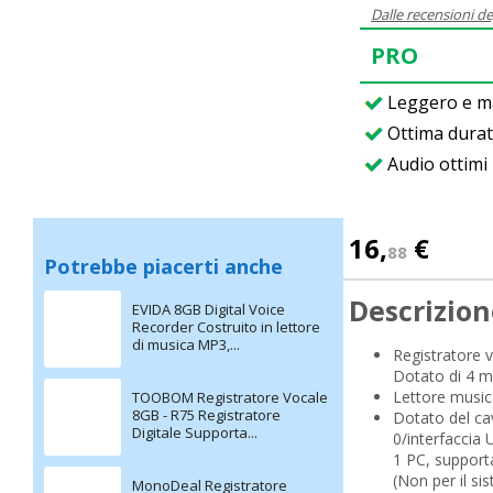
Dalle recensioni de
PRO
Leggero e m
Ottima durat
Audio ottimi
16,
€
88
Potrebbe piacerti anche
Descrizion
EVIDA 8GB Digital Voice
Recorder Costruito in lettore
di musica MP3,...
Registratore 
Dotato di 4 mo
Lettore music
TOOBOM Registratore Vocale
8GB - R75 Registratore
Dotato del ca
Digitale Supporta...
0/interfaccia 
1 PC, support
(Non per il s
MonoDeal Registratore