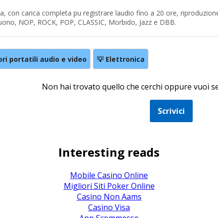
ria, con carica completa pu registrare laudio fino a 20 ore, riproduzion
suono, NOP, ROCK, POP, CLASSIC, Morbido, Jazz e DBB.
ori portatili audio e video
💡 Elettronica
Non hai trovato quello che cerchi oppure vuoi 
Scrivici
Interesting reads
Mobile Casino Online
Migliori Siti Poker Online
Casino Non Aams
Casino Visa
App Scommesse