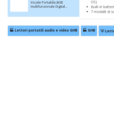
OS)
Vocale Portabile,8GB
multifunzionale Digital...
Built-in batte
7 modalit di 
🏭 Lettori portatili audio e video GHB
🏭 GHB
💡 Lett