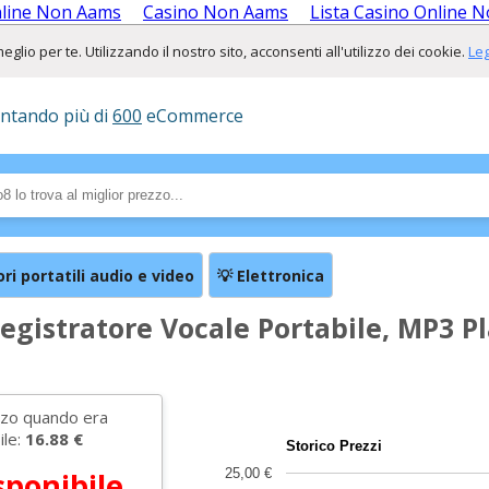
nline Non Aams
Casino Non Aams
Lista Casino Online 
lio per te. Utilizzando il nostro sito, acconsenti all'utilizzo dei cookie.
Leg
ontando più di
600
eCommerce
ori portatili audio e video
💡 Elettronica
gistratore Vocale Portabile, MP3 Pl
con display LCD USB - Nero
zzo quando era
ile:
16.88 €
Storico Prezzi
sponibile
25,00 €