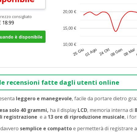
20,00 €
rezzo consigliato
€ 18.99
15,00 €
uando è disponibile
10,00 €
08 Mar
08 Gen
25 Giu
01 Ago
24 Ott
le recensioni fatte dagli utenti online
resenta
leggero e manegevole
, facile da portare dietro graz
esa solo 40 grammi,
ha il display
LCD
, memoria interna di
8
di registrazione
e a
13 ore di riproduzione musicale
, i f
è davvero
semplice e compatto
e permetterà di registrare a