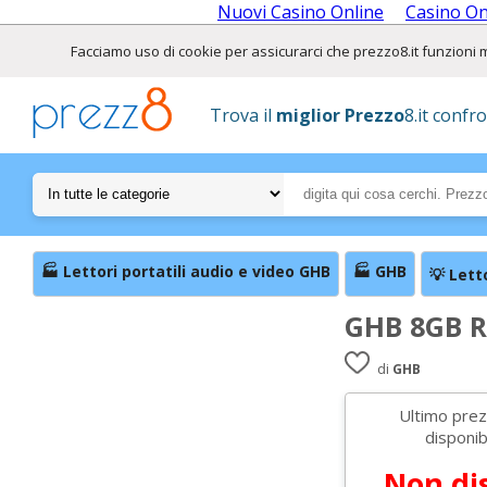
Nuovi Casino Online
Casino O
Facciamo uso di cookie per assicurarci che prezzo8.it funzioni meg
Trova il
miglior Prezzo
8.it confr
🏭 Lettori portatili audio e video GHB
🏭 GHB
💡 Lett
GHB 8GB Re
Dittafono 
di
GHB
Ultimo pre
disponib
Non di