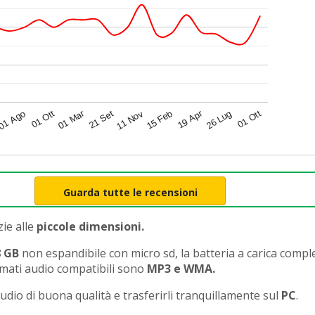
01 Mar
19 Apr
15 Feb
21 Set
26 Lug
01 Ago
11 Nov
01 Ott
01 Ott
Guarda tutte le recensioni
ie alle
piccole dimensioni.
 GB
non espandibile con micro sd, la batteria a carica compl
ormati audio compatibili sono
MP3 e WMA.
udio di buona qualità e trasferirli tranquillamente sul
PC
.