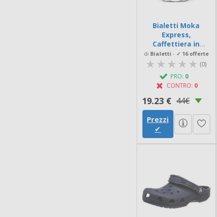
Bialetti Moka
Express,
Caffettiera in
Alluminio da 3
di
Bialetti
-
✓ 16 offerte
tazze
(0)
PRO:
0
CONTRO:
0
19.23 €
44€
Prezzi
✔