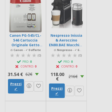
Canon PG-545/CL-
Nespresso Inissia
546 Cartuccia
& Aeroccino
Originale Getto
EN80.BAE Macchina
d'Inchiostro, 2
per Caffè
di
Canon
-
✓ 0 offerte
di
Nespresso
-
✓ 6
offerte
Pezzi, Nero +...
Espresso,...
(0)
(0)
PRO:
0
PRO:
0
CONTRO:
0
CONTRO:
0
31.54 €
118.00
62€
216€
€
Prezzi
Prezzi
✔
✔