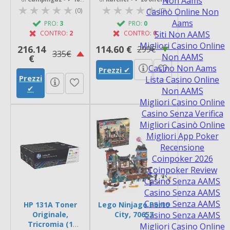
Non Aams
offerte
Barbecue a Gas a
Casinò Online Non
(0)
(0)
3...
Aams
PRO:
3
PRO:
0
Siti Non AAMS
CONTRO:
2
CONTRO:
0
Migliori Casino Online
216.14
114.60 €
299€
335€
Non AAMS
€
Casino Non Aams
Prezzi
✔
Prezzi
Lista Casino Online
✔
Non AAMS
Migliori Casino Online
Casino Senza Verifica
Migliori Casinò Online
Migliori App Poker
Recensione
Coinpoker 2026
Coinpoker Review
Casino Senza AAMS
Casino Senza AAMS
Casino Senza AAMS
HP 131A Toner
Lego Ninjago Porto
Casino Senza AAMS
Originale,
City, 70657
Tricromia (1
Migliori Casino Online