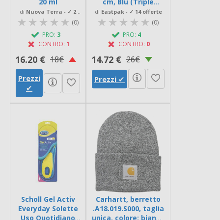
20 ml
cm, Blu (Triple
Denim )
di
Nuova Terra
-
✓ 2
di
Eastpak
-
✓ 14 offerte
offerte
(0)
(0)
PRO:
3
PRO:
4
CONTRO:
1
CONTRO:
0
16.20 €
14.72 €
18€
26€
Prezzi
Prezzi
✔
✔
Scholl Gel Activ
Carhartt, berretto
Everyday Solette
.A18.019.S000, taglia
Uso Quotidiano
unica, colore: bianco