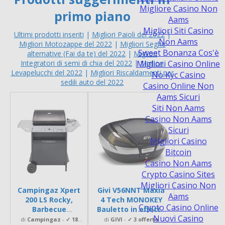
Migliore Casino Non
primo piano
Aams
Migliori Siti Casino
Ultimi prodotti inseriti
|
Migliori Paioli del 2022
|
Non Aams
Migliori Motozappe del 2022
|
Migliori Seghe
Sweet Bonanza Cos'è
alternative (Fai da te) del 2022
|
Migliori
Migliori Casino Online
Integratori di semi di chia del 2022
|
Migliori
Levapelucchi del 2022
|
Migliori Riscaldamenti per
No Kyc Casino
sedili auto del 2022
Casino Online Non
Aams Sicuri
Siti Non Aams
Casino Non Aams
Sicuri
Migliori Casino
Bitcoin
Casino Non Aams
Crypto Casino Sites
Migliori Casino Non
Campingaz Xpert
Givi V56NNT Maxia
Aams
200 LS Rocky,
4 Tech MONOKEY
Crypto Casino Online
Barbecue
Bauletto in effetto
Nuovi Casino
Compatto a Gas,
carbonio e
di
Campingaz
-
✓ 18
di
GIVI
-
✓ 3 offerte