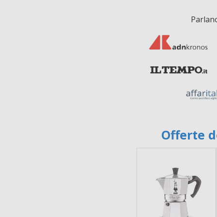
Parlano
Offerte d