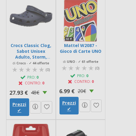
Crocs Classic Clog,
Mattel W2087 -
Sabot Unisex
Gioco di Carte UNO
Adulto, Storm,
di
UNO
-
✓ 61 offerte
51|52
di
Crocs
-
✓ 44 offerte
(0)
(0)
PRO:
0
PRO:
0
CONTRO:
0
CONTRO:
0
6.99 €
20€
27.93 €
48€
Prezzi
Prezzi
✔
✔