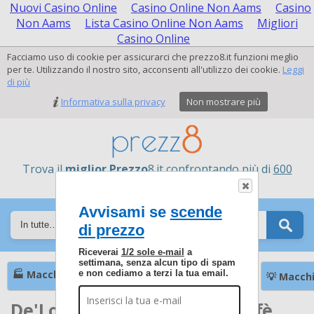
Nuovi Casino Online
Casino Online Non Aams
Casino
Non Aams
Lista Casino Online Non Aams
Migliori
Casino Online
Facciamo uso di cookie per assicurarci che prezzo8.it funzioni meglio
per te. Utilizzando il nostro sito, acconsenti all'utilizzo dei cookie.
Leggi
di più
Informativa sulla privacy
Non mostrare più
Trova il
miglior Prezzo
8.it confrontando più di
600
eCommerce
Avvisami se
scende
di prezzo
Riceverai
1/2 sole e-mail
a
settimana, senza alcun tipo di spam
e non cediamo a terzi la tua email.
🏭 Macchine da caffè De'Longhi
🏭 De'Longhi
💡 Macchi
De'Longhi macchina per caffè