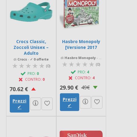
Crocs Classic,
Hasbro Monopoly
Zoccoli Unisex –
[Versione 2017
Adulto
di
Hasbro Monopoly
-
✓
di
Crocs
-
✓ 0 offerte
27 offerte
(0)
(0)
PRO:
4
PRO:
0
CONTRO:
4
CONTRO:
0
29.90 €
49€
70.62 €
Prezzi
Prezzi
✔
✔