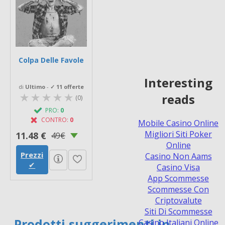
Colpa Delle Favole
Interesting
di
Ultimo
-
✓ 11 offerte
reads
(0)
PRO:
0
CONTRO:
0
Mobile Casino Online
Migliori Siti Poker
11.48 €
49€
Online
Prezzi
Casino Non Aams
✔
Casino Visa
App Scommesse
Scommesse Con
Criptovalute
Siti Di Scommesse
Prodotti suggerimenti in
Casino Italiani Online