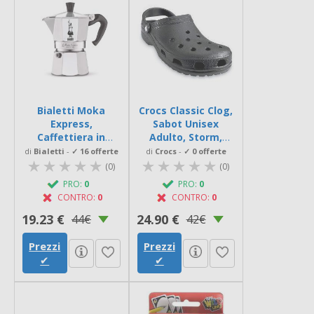
Bialetti Moka
Crocs Classic Clog,
Express,
Sabot Unisex
Caffettiera in
Adulto, Storm,
Alluminio da 3
51|52
di
Bialetti
-
✓ 16 offerte
di
Crocs
-
✓ 0 offerte
tazze
(0)
(0)
PRO:
0
PRO:
0
CONTRO:
0
CONTRO:
0
19.23 €
24.90 €
44€
42€
Prezzi
Prezzi
✔
✔