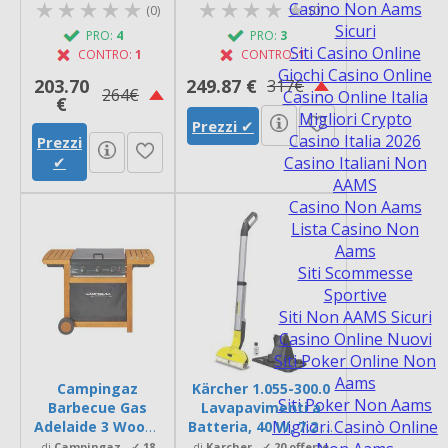
offerte
Nero/Grigio
riflettori...
Casino Non Aams
(0)
(0)
Sicuri
PRO:
4
PRO:
3
Siti Casino Online
CONTRO:
1
CONTRO:
1
Giochi Casino Online
203.70
249.87 €
317€
264€
Casino Online Italia
€
Migliori Crypto
Prezzi
✔
Casino Italia 2026
Prezzi
Casino Italiani Non
✔
AAMS
Casino Non Aams
Lista Casino Non
Aams
Siti Scommesse
Sportive
Siti Non AAMS Sicuri
Casino Online Nuovi
Siti Poker Online Non
Aams
Campingaz
Kärcher 1.055-300.0
Siti Poker Non Aams
Barbecue Gas
Lavapavimenti a
Migliori Casinò Online
Adelaide 3 Woody
Batteria, 40 W, 7.2 V,
DualGas, Grill
Giallo
di
Campingaz
-
✓ 18
di
Karcher
-
✓ 20 offerte