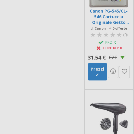
Canon PG-545/CL-
546 Cartuccia
Originale Getto
d'Inchiostro, 2
di
Canon
-
✓ 0 offerte
Pezzi, Nero +...
(0)
PRO:
0
CONTRO:
0
31.54 €
62€
Prezzi
✔