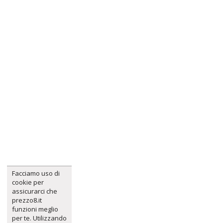
Facciamo uso di
cookie per
assicurarci che
prezzo8.it
funzioni meglio
per te. Utilizzando