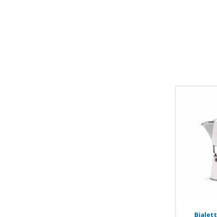
Bialet