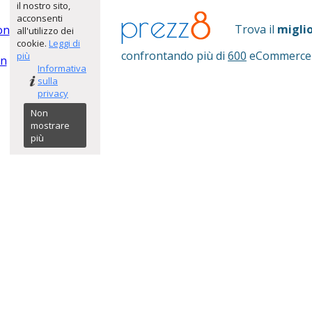
il nostro sito,
acconsenti
Trova il
migli
on
all'utilizzo dei
cookie.
Leggi di
confrontando più di
600
eCommerce
più
on
Informativa
sulla
privacy
Non
mostrare
più