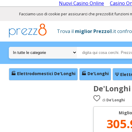
Nuovi Casino Online
Casino O
Facciamo uso di cookie per assicurarci che prezzo8.it funzioni meg
Trova il
miglior Prezzo
8.it confr
🏭 Elettrodomestici De'Longhi
🏭 De'Longhi
💡 Elet
De'Longhi
di
De'Longhi
Migli
305.