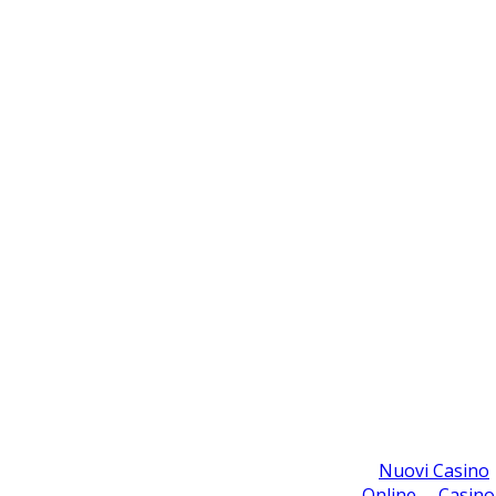
Nuovi Casino
Online
Casino