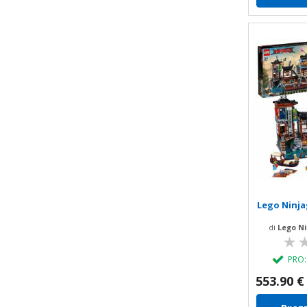
Lego Ninja
di
Lego N
PRO
553.90 €