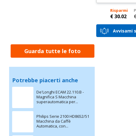
Risparmi
P
€ 30.02
Avvisami s
Guarda tutte le foto
Potrebbe piacerti anche
De'Longhi ECAM 22.110.B -
Magnifica S Macchina
superautomatica per...
Philips Serie 2100 HD8652/51
Macchina da Caffè
Automatica, con...