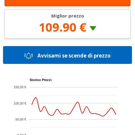
Miglior prezzo
109.90 €
Avvisami se scende di prezzo
Storico Prezzi
150,00 €
100,00 €
50,00 €