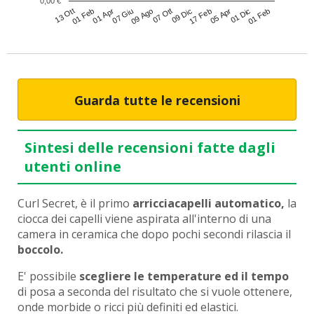
0,00 €
17 Feb
09 Dic
07 Ott
09 Ago
07 Giu
01 Apr
01 Feb
13 Ott
01 Feb
01 Dic
05 Apr
Guarda tutte le recensioni
Sintesi delle recensioni fatte dagli
utenti online
Curl Secret, è il primo
arricciacapelli automatico,
la
ciocca dei capelli viene aspirata all'interno di una
camera in ceramica che dopo pochi secondi rilascia il
boccolo.
E' possibile
scegliere le temperature ed il tempo
di posa a seconda del risultato che si vuole ottenere,
onde morbide o ricci più definiti ed elastici.