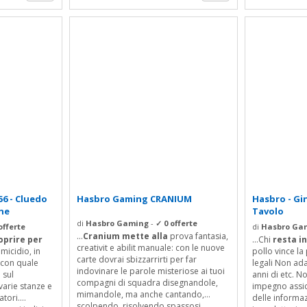
6 - Cluedo
Hasbro Gaming CRANIUM
Hasbro - Gi
ne
Tavolo
di
Hasbro Gaming
-
✓ 0 offerte
offerte
di
Hasbro Ga
...
Cranium mette alla
prova fantasia,
oprire per
...Chi
resta i
creativit e abilit manuale: con le nuove
micidio, in
pollo vince la
carte dovrai sbizzarrirti per far
 con quale
legali Non ada
indovinare le parole misteriose ai tuoi
 sul
anni di etc. N
compagni di squadra disegnandole,
varie stanze e
impegno assic
mimandole, ma anche cantando,
atori.
delle informaz
scolpendo, risolvendo spassosi