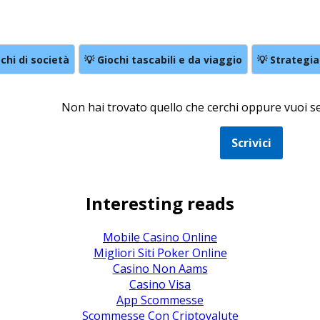
ochi di società
💡 Giochi tascabili e da viaggio
💡 Strategia
Non hai trovato quello che cerchi oppure vuoi 
Scrivici
Interesting reads
Mobile Casino Online
Migliori Siti Poker Online
Casino Non Aams
Casino Visa
App Scommesse
Scommesse Con Criptovalute