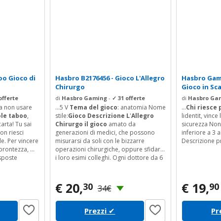
o Gioco di
Hasbro B2176456 - Gioco L'Allegro
Hasbro Gam
Chirurgo
Gioco in Sc
offerte
di
Hasbro Gaming
-
✓ 31 offerte
di
Hasbro Ga
 a non usare
...5 V
Tema del gioco
: anatomia Nome
...
Chi riesce 
ole taboo
,
stile:
Gioco Descrizione L
'
Allegro
lidentit, vince
arta! Tu sai
Chirurgo il gioco
amato da
sicurezza Non
on riesci
generazioni di medici, che possono
inferiore a 3 a
e. Per vincere
misurarsi da soli con le bizzarre
Descrizione 
e prontezza, ma
operazioni chirurgiche, oppure sfidare
isposte
i loro esimi colleghi. Ogni dottore da 6
egali Non
anni in su a turno pesca una carta,
 anni di etc.
impugna le pinzette chirurgiche e
mpegno
prova a estrarre dal corpo del malato
€ 20,
€ 19,
30
90
34€
delle
brontolone la parte dolorante,
talvolta i
facendo attenzione a non sfiorare i
bordi metallici delle cavit...
Prezzi
✔
Pr