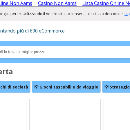
nline Non Aams
Casino Non Aams
Lista Casino Online 
lio per te. Utilizzando il nostro sito, acconsenti all'utilizzo dei cookie.
Leg
ontando più di
600
eCommerce
erta
ochi di società
💡 Giochi tascabili e da viaggio
💡 Strategia