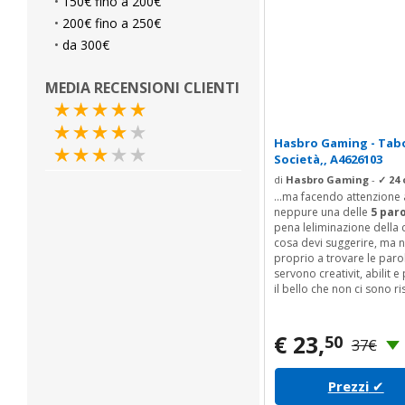
•
150€ fino a 200€
•
200€ fino a 250€
•
da 300€
MEDIA RECENSIONI CLIENTI
Hasbro Gaming - Tabo
Società,, A4626103
di
Hasbro Gaming
-
✓ 24 
...ma facendo attenzione
neppure una delle
5 par
pena leliminazione della c
cosa devi suggerire, ma n
proprio a trovare le parol
servono creativit, abilit 
il bello che non ci sono r
sbagliate! Informazioni l
adatto a bambini sotto i 3
Nonostante sia nostro i
€ 23,
50
37€
assicurare la correttezza 
informazioni dei prodotti 
produttori...
Prezzi
✔