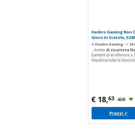
Hasbro Gaming Non C
Gioco in Scatola, E24
di
Hasbro Gaming
-
✓ 24 
...Avviso
di sicurezza N
bambini di et inferiore a 3
Visualizza tutta la Descri
€ 18,
63
40€
Prezzi
✔