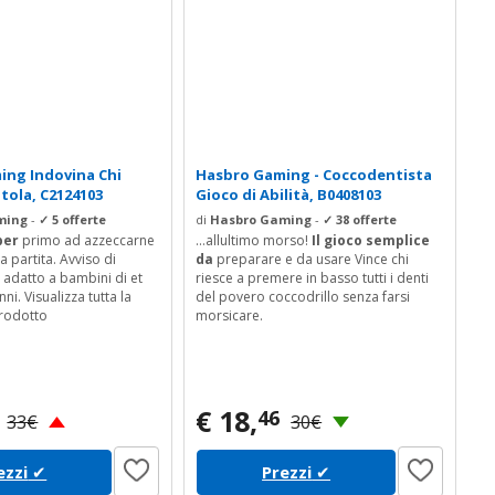
ing Indovina Chi
Hasbro Gaming - Coccodentista
atola, C2124103
Gioco di Abilità, B0408103
ming
-
✓ 5 offerte
di
Hasbro Gaming
-
✓ 38 offerte
per
primo ad azzeccarne
...allultimo morso!
Il gioco semplice
 la partita. Avviso di
da
preparare e da usare Vince chi
 adatto a bambini di et
riesce a premere in basso tutti i denti
nni. Visualizza tutta la
del povero coccodrillo senza farsi
prodotto
morsicare.
€ 18,
46
33€
30€
ezzi
✔
Prezzi
✔