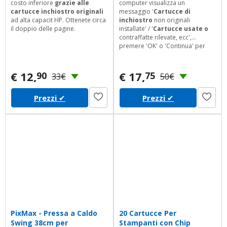
costo inferiore
grazie alle
computer visualizza un
cartucce inchiostro originali
messaggio '
Cartucce di
ad alta capacit HP. Ottenete circa
inchiostro
non originali
il doppio delle pagine.
installate' / '
Cartucce usate o
contraffatte rilevate, ecc',
premere 'OK' o 'Continua' per
continuare la stampa. Servizio
post-vendita (garanzia di
rimborso di 12 mesi) Elenco
€ 12,
€ 17,
90
75
33€
50€
prodotti> Fare clic su Venduto da
IfreeMall> Scegli l'opzione Fai una
Prezzi
✔
Prezzi
✔
domanda Accedi al tuo account>
Clicca sul tuo account> Il tuo
ordine> Trova il tuo ordine e fai
clic su...
PixMax - Pressa a Caldo
20 Cartucce Per
Swing 38cm per
Stampanti con Chip