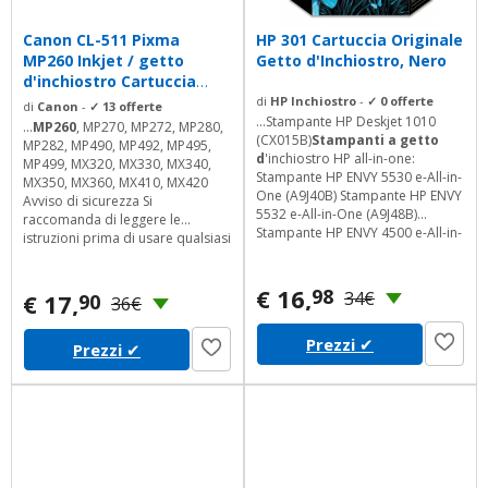
Canon CL-511 Pixma
HP 301 Cartuccia Originale
MP260 Inkjet / getto
Getto d'Inchiostro, Nero
d'inchiostro Cartuccia
originale
di
HP Inchiostro
-
✓ 0 offerte
di
Canon
-
✓ 13 offerte
...Stampante HP Deskjet 1010
...
MP260
, MP270, MP272, MP280,
(CX015B)
Stampanti a getto
MP282, MP490, MP492, MP495,
d
'inchiostro HP all-in-one:
MP499, MX320, MX330, MX340,
Stampante HP ENVY 5530 e-All-in-
MX350, MX360, MX410, MX420
One (A9J40B) Stampante HP ENVY
Avviso di sicurezza Si
5532 e-All-in-One (A9J48B)
raccomanda di leggere le
Stampante HP ENVY 4500 e-All-in-
istruzioni prima di usare qualsiasi
One (A9T80B) Stampante HP
prodotto. Visualizza tutta la
ENVY 4502 e-All-in-One (A9T87B)
Descrizione prodotto
Stampante HP ENVY 4504 e-All-in-
€ 16,
98
34€
€ 17,
90
36€
One (A9T88B) Stampante HP
Deskjet 2540 multifunzione
Prezzi
✔
(A9U22B) Stampante HP Deskjet
Prezzi
✔
2542 multifunzione (A9U28B)
Stampante HP Deskjet 3055A e-
All-in-One...