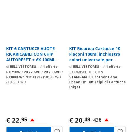
KIT 6 CARTUCCE VUOTE
KIT Ricarica Cartucce 10
RICARICABILI CON CHIP
Flaconi 100ml inchiostro
AUTORESET + 6X 100ML
colori universale per
INCHIOSTRI DI...
Brother...
di
BELLIVESTORE®
-
✓ 1 offerte
di
BELLIVESTORE®
-
✓ 1 offerte
PX710W
/
PX720WD
/
PX730WD
/
...COMPATIBILE
CON
PX800FW
/ PX810FW / PX820FWD
STAMPANTE Brother Cano
/ PX830FWD
Epson
HP Tutti i
tipi di Cartucce
InkJet
€ 22,
€ 20,
95
49
43€