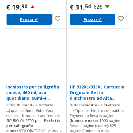
SX600FW SX610 Sx610W B40W
€ 19,
€ 31,
90
54
62€
BX300F BX310 BX310F BX600FW
BX610FW 8x nero 4x ciano 4x
Prezzi
✔
Prezzi
✔
magenta 4x Giallo
Inchiostro per calligrafia
HP 932XL/933XL Cartuccia
cinese, 460 ml, uso
Originale Getto
quotidiano, Sumi-e
d'Inchiostro ad Alta
giapponese
Capacità,...
di
Youth Brand
-
✓ 0 offerte
di
HP Inchiostro
-
✓ 74 offerte
...Japanese Sumi - Enter Your
...x Tipi di inchiostro compatibili:
numero di modello per rendere
Pigmentato Resa in pagine
SICURO QUESTO per -
Perfetto
(
bianco e nero
): 1000 pagine
per calligrafia
Resa in pagine (colore): 825
cinese
/COLORAZIONE - Atossica
pagine Contenuto della