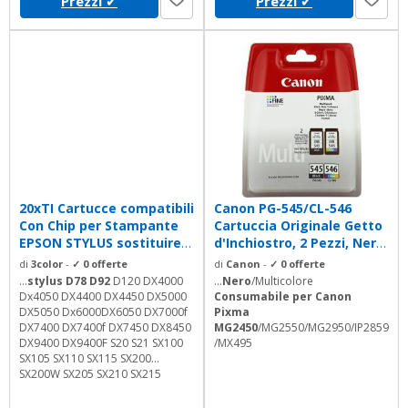
Prezzi
✔
Prezzi
✔
20xTI Cartucce compatibili
Canon PG-545/CL-546
Con Chip per Stampante
Cartuccia Originale Getto
EPSON STYLUS sostituire
d'Inchiostro, 2 Pezzi, Nero
T0711...
+...
di
3color
-
✓ 0 offerte
di
Canon
-
✓ 0 offerte
...
stylus D78 D92
D120 DX4000
...
Nero
/Multicolore
Dx4050 DX4400 DX4450 DX5000
Consumabile per Canon
DX5050 Dx6000DX6050 DX7000f
Pixma
DX7400 DX7400f DX7450 DX8450
MG2450
/MG2550/MG2950/IP2859
DX9400 DX9400F S20 S21 SX100
/MX495
SX105 SX110 SX115 SX200
SX200W SX205 SX210 SX215
SX218 SX400 SX400W SX405
SX410 SX415 SX415W SX600F