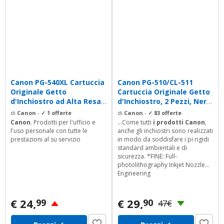
Canon PG-540XL Cartuccia
Canon PG-510/CL-511
Originale Getto
Cartuccia Originale Getto
d'Inchiostro ad Alta Resa,
d'Inchiostro, 2 Pezzi, Nero
1 Pezzo,...
+...
di
Canon
-
✓ 1 offerte
di
Canon
-
✓ 83 offerte
Canon
. Prodotti per l'ufficio e
...Come tutti
i prodotti Canon
,
l'uso personale con tutte le
anche gli inchiostri sono realizzati
prestazioni al su servizio
in modo da soddisfare i pi rigidi
standard ambientali e di
sicurezza. *FINE: Full-
photolithography Inkjet Nozzle
Engineering
€ 24,
€ 29,
99
90
47€