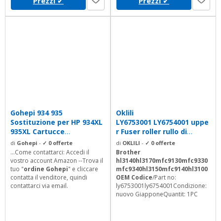
Prezzi
✔
Prezzi
✔
Gohepi 934 935
Oklili
Sostituzione per HP 934XL
LY6753001 LY6754001 uppe
935XL Cartucce
r Fuser roller rullo di
d'inchiostro...
calore per...
di
Gohepi
-
✓ 0 offerte
di
OKLILI
-
✓ 0 offerte
...Come contattarci: Accedi il
Brother
vostro account Amazon --Trova il
hl3140hl3170mfc9130mfc9330
tuo "
ordine Gohepi
" e cliccare
mfc9340hl3150mfc9140hl3100
contatta il venditore, quindi
OEM Codice
/Part no:
contattarci via email.
ly6753001ly6754001Condizione:
nuovo GiapponeQuantit: 1PC