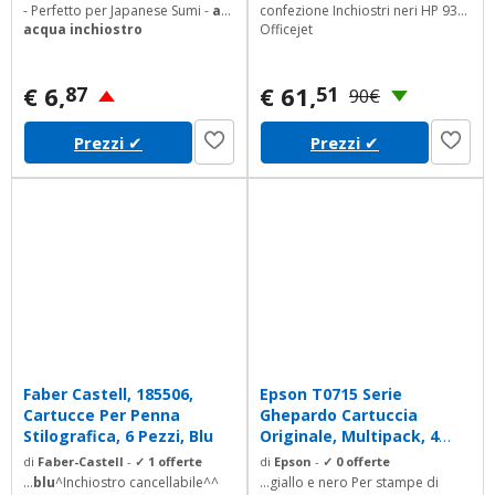
- Perfetto per Japanese Sumi -
ad
confezione Inchiostri neri HP 932
acqua inchiostro
Officejet
€ 6,
€ 61,
87
51
90€
Prezzi
✔
Prezzi
✔
Faber Castell, 185506,
Epson T0715 Serie
Cartucce Per Penna
Ghepardo Cartuccia
Stilografica, 6 Pezzi, Blu
Originale, Multipack, 4
Colori, FFP
di
Faber-Castell
-
✓ 1 offerte
di
Epson
-
✓ 0 offerte
...
blu
^Inchiostro cancellabile^^
...giallo e nero Per stampe di