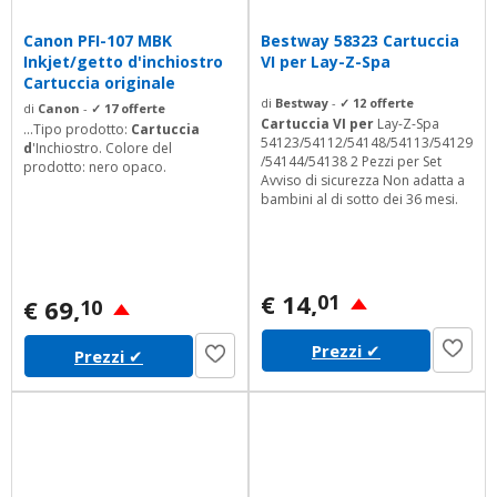
Canon PFI-107 MBK
Bestway 58323 Cartuccia
Inkjet/getto d'inchiostro
VI per Lay-Z-Spa
Cartuccia originale
di
Bestway
-
✓ 12 offerte
di
Canon
-
✓ 17 offerte
Cartuccia VI per
Lay-Z-Spa
...Tipo prodotto:
Cartuccia
54123/54112/54148/54113/54129
d
'Inchiostro. Colore del
/54144/54138 2 Pezzi per Set
prodotto: nero opaco.
Avviso di sicurezza Non adatta a
bambini al di sotto dei 36 mesi.
€ 14,
01
€ 69,
10
Prezzi
✔
Prezzi
✔