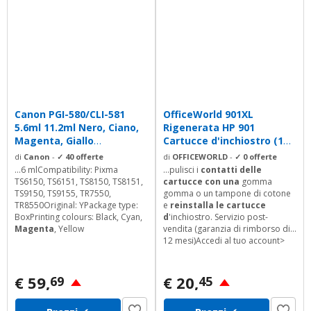
Canon PGI-580/CLI-581
OfficeWorld 901XL
5.6ml 11.2ml Nero, Ciano,
Rigenerata HP 901
Magenta, Giallo
Cartucce d'inchiostro (1
cartuccia...
Nero, 1 colore)
di
Canon
-
✓ 40 offerte
di
OFFICEWORLD
-
✓ 0 offerte
...6 mlCompatibility: Pixma
...pulisci i
contatti delle
TS6150, TS6151, TS8150, TS8151,
cartucce con una
gomma
TS9150, TS9155, TR7550,
gomma o un tampone di cotone
TR8550Original: YPackage type:
e
reinstalla le cartucce
BoxPrinting colours: Black, Cyan,
d
'inchiostro. Servizio post-
Magenta
, Yellow
vendita (garanzia di rimborso di
12 mesi)Accedi al tuo account>
Clicca sul "I miei ordini"> Trova il
tuo ordine e fai clic su Contatto
con il venditore
€ 59,
€ 20,
69
45