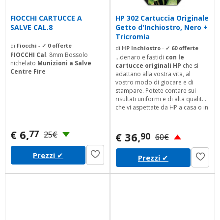
FIOCCHI CARTUCCE A
HP 302 Cartuccia Originale
SALVE CAL.8
Getto d'Inchiostro, Nero +
Tricromia
di
Fiocchi
-
✓ 0 offerte
di
HP Inchiostro
-
✓ 60 offerte
FIOCCHI Cal
. 8mm Bossolo
...denaro e fastidi
con le
nichelato
Munizioni a Salve
cartucce originali HP
che si
Centre Fire
adattano alla vostra vita, al
vostro modo di giocare e di
stampare. Potete contare sui
risultati uniformi e di alta qualit
che vi aspettate da HP a casa o in
viaggio.
€ 6,
77
25€
€ 36,
90
60€
Prezzi
✔
Prezzi
✔