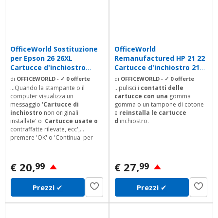
OfficeWorld Sostituzione
OfficeWorld
per Epson 26 26XL
Remanufactured HP 21 22
Cartucce d'inchiostro
Cartucce d'inchiostro 21XL
Alta...
22XL Compatibile...
di
OFFICEWORLD
-
✓ 0 offerte
di
OFFICEWORLD
-
✓ 0 offerte
...Quando la stampante o il
...pulisci i
contatti delle
computer visualizza un
cartucce con una
gomma
messaggio '
Cartucce di
gomma o un tampone di cotone
inchiostro
non originali
e
reinstalla le cartucce
installate' o '
Cartucce usate o
d
'inchiostro.
contraffatte rilevate, ecc',
premere 'OK' o 'Continua' per
continuare la stampa. Servizio
post-vendita (Garanzia di
rimborso di 12 mesi) Elenco
€ 20,
€ 27,
99
99
prodotti> Fare clic su Venduto da
IfreeMall> Scegliere l'opzione Fai
Prezzi
✔
Prezzi
✔
una domanda Accedi al tuo
account> Clicca sul tuo account>
Il tuo ordine> Trova il tuo ordine
e fai clic...