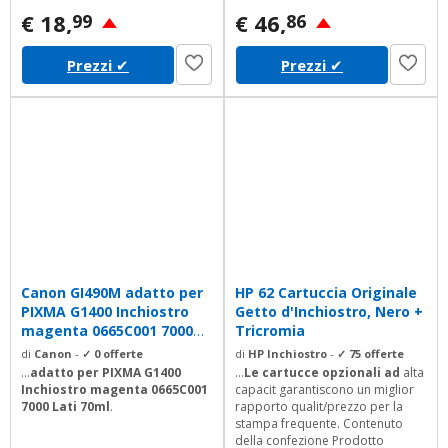
rimborso di 12 mesi) Elenco
One Printer (A9T87B), HP ENVY
€ 18,
€ 46,
99
86
prodotti> Fare clic su Venduto da
4504 e-All-in-One Printer
IfreeMall> Scegli l'opzione Fai una
(A9T88B), HP Deskjet 2540 All-in-
Prezzi
✔
Prezzi
✔
domanda Accedi al tuo account>
One Printer (A9U22B), HP Deskjet
Clicca sul tuo account> Il tuo
2542 All-in-One Printer
ordine> Trova il tuo ordine e fai
(A9U28B),...
clic su...
Canon GI490M adatto per
HP 62 Cartuccia Originale
PIXMA G1400 Inchiostro
Getto d'Inchiostro, Nero +
magenta 0665C001 7000
Tricromia
Lati 70ml
di
Canon
-
✓ 0 offerte
di
HP Inchiostro
-
✓ 75 offerte
...
adatto per PIXMA G1400
...
Le cartucce opzionali ad
alta
Inchiostro
magenta 0665C001
capacit garantiscono un miglior
7000 Lati
70ml
.
rapporto qualit/prezzo per la
stampa frequente. Contenuto
della confezione Prodotto