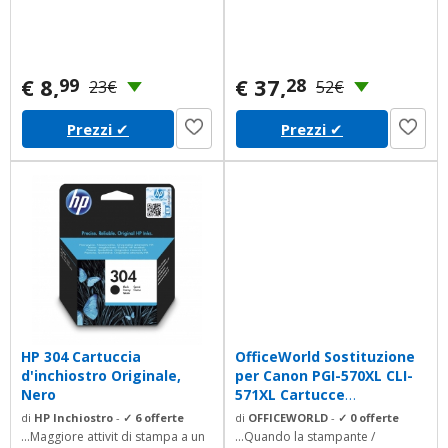
€ 8,
€ 37,
99
28
23€
52€
Prezzi
✔
Prezzi
✔
HP 304 Cartuccia
OfficeWorld Sostituzione
d'inchiostro Originale,
per Canon PGI-570XL CLI-
Nero
571XL Cartucce
d'inchiostro...
di
HP Inchiostro
-
✓ 6 offerte
di
OFFICEWORLD
-
✓ 0 offerte
...Maggiore attivit di stampa a un
...Quando la stampante /