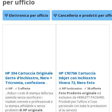
per ufficio
💡 Elettronica per ufficio
💡 Cancelleria e prodotti per uffi
HP 304 Cartuccia Originale
HP C9370A Cartuccia
Getto d'Inchiostro, Nero +
Inkjet con Inchiostro
Tricromia, confezione
Vivera 72, Nero Foto
da...
di
HP
-
✓ 3 offerte
di
HP Inchiostro
-
✓ 36 offerte
...Riduci i costi di stampa della tua
Foto Prodotto originale
ed
azienda senza sacrificare i
esclusivo da HEWLETT PACKARD.
risultati coerenti e professionali e
Prodotti per l'ufficio e l'uso
la stampa affidabile e senza
personale con tutte le prestazioni
problemi
di HP originale
.
al su servizio