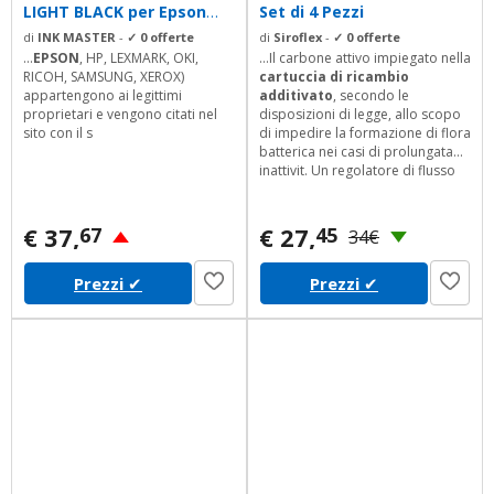
LIGHT BLACK per Epson
Set di 4 Pezzi
Stylus Pro...
di
INK MASTER
-
✓ 0 offerte
di
Siroflex
-
✓ 0 offerte
...
EPSON
, HP, LEXMARK, OKI,
...Il carbone attivo impiegato nella
RICOH, SAMSUNG, XEROX)
cartuccia di ricambio
appartengono ai legittimi
additivato
, secondo le
proprietari e vengono citati nel
disposizioni di legge, allo scopo
sito con il s
di impedire la formazione di flora
batterica nei casi di prolungata
inattivit. Un regolatore di flusso
incorporato nella cartuccia, lascia
passare la quantit ottimale di
acqua affinch l'azione del
€ 37,
€ 27,
67
45
34€
carbone attivo venga sfruttata al
massimo. Infatti pi lentamente
Prezzi
✔
Prezzi
✔
scorre l'acqua, pi efficace l'azione
del carbone attivo. La durata...