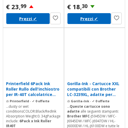
€ 23,
€ 18,
99
30
Prezzi
✔
Prezzi
✔
Printerfield 6Pack Ink
Gorilla-Ink - Cartucce XXL
Roller Rullo dell'inchiostro
compatibili con Brother
per IR-40T calcolatrice...
LC-3239XL, adatte per...
di
Printerfield
-
✓ 0 offerte
di
Gorilla-Ink
-
✓ 0 offerte
...dusty or wet
...
Queste cartucce sono
conditionsCOLOR:Black/RedInk
adatte
alle seguenti stampanti:
Absorption Weight:0. 34gPackage
Brother MFC
-J5945DW / MFC-
include:
6Pack x Ink Roller
J6945DW / MFC-J6947DW / HL-
IR40T
J6000DW / HL-J6100DW e tutte le