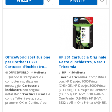
Prezzi
✔
Prezzi
✔
OfficeWorld Sostituzione
HP 301 Cartuccia Originale
per Brother LC223
Getto d'Inchiostro, Nero +
Cartucce d'inchiostro
Tricromia
Compatibile...
di
OFFICEWORLD
-
✓ 0 offerte
di
HP
-
✓ 56 offerte
...Quando la stampante o il
...
nero e tricromia
. Compatibile
computer visualizza un
con: HP Deskjet 1000 Printer
messaggio '
Cartucce di
(CH340B), HP Deskjet 3000 Printer
inchiostro
non originali
(CH393B), HP Deskjet 1010 Printer
installate' o '
Cartucce usate o
(CX015B), HP ENVY 5530 e-All-in-
contraffatte rilevate, ecc',
One Printer (A9J40B), HP ENVY
premere 'OK' o 'Continua' per
5532 e-All-in-One Printer (A9J48B),
continuare a stampare. Servizio
HP ENVY 4500 e-All-in-One Printer
post-vendita (garanzia di
(A9T80B), HP ENVY 4502 e-All-in-