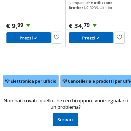
stampanti
che utilizzano
Brother LC
-3239. Ulteriori
informazioni: Tutti i nomi di
marchi sono riportati
esclusivamente per finalità
€ 9,
€ 34,
99
79
illustrative, e sono di proprietà
dei rispettivi aventi diritto.
Prezzi
✔
Prezzi
✔
💡 Elettronica per ufficio
💡 Cancelleria e prodotti per uffi
Non hai trovato quello che cerchi oppure vuoi segnalarci
un problema?
Scrivici