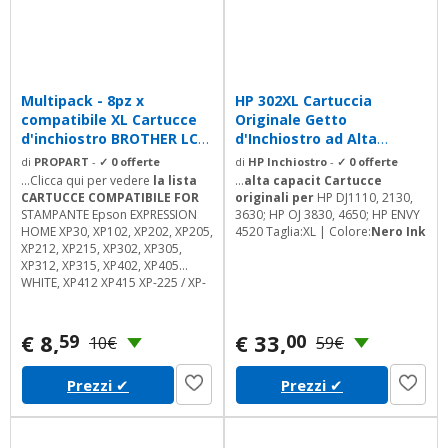
Multipack - 8pz x
HP 302XL Cartuccia
compatibile XL Cartucce
Originale Getto
d'inchiostro BROTHER LC-
d'Inchiostro ad Alta
123 BK/C/M/Y...
Capacità, Nero
di
PROPART
-
✓ 0 offerte
di
HP Inchiostro
-
✓ 0 offerte
...Clicca qui per vedere
la lista
...
alta capacit Cartucce
CARTUCCE COMPATIBILE FOR
originali per
HP DJ1110, 2130,
STAMPANTE Epson EXPRESSION
3630; HP OJ 3830, 4650; HP ENVY
HOME XP30, XP102, XP202, XP205,
4520 Taglia:XL | Colore:
Nero Ink
XP212, XP215, XP302, XP305,
XP312, XP315, XP402, XP405
WHITE, XP412 XP415 XP-225 / XP-
322 / XP-422 / XP-325 / XP-425
€ 8,
€ 33,
59
00
10€
59€
Prezzi
✔
Prezzi
✔