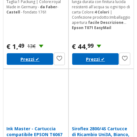
Taglia:1 Packung | Colore:royal
lunga durata con finitura lucida
Made in Germany -
da Faber
-
resistenti all'acqua su ogni tipo di
Castell
- fondato 1761
carta Colore:
4 Colori
|
Confezione prodotto:Imballaggio
apertura
facile Descrizione
Epson T071 EasyMail
Multipack Cartuccia
d
'inchiostro Contenuto
della
confezione Multipack 4 colori
€ 1,
€ 44,
49
99
13€
T0715 DuraBrite Ultra
Ink in
confezione Easy Mail Packaging.
Prezzi
✔
Prezzi
✔
Ink Master - Cartuccia
Siroflex 2800/4S Cartucce
compatibile EPSON T6067
di Ricambio Uni3A, Bianco,