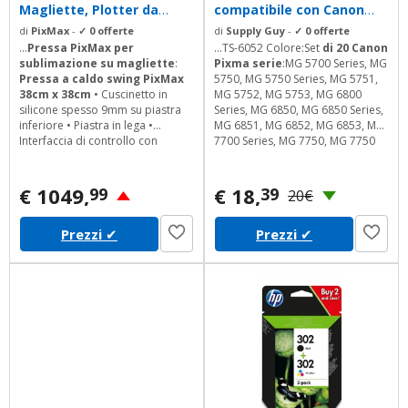
Magliette, Plotter da
compatibile con Canon
Taglio Vinile,...
PGI-570 / CLI-571 per...
di
PixMax
-
✓ 0 offerte
di
Supply Guy
-
✓ 0 offerte
...
Pressa PixMax per
...TS-6052 Colore:Set
di 20 Canon
sublimazione
su magliette
:
Pixma serie
:MG 5700 Series, MG
Pressa a caldo swing PixMax
5750, MG 5750 Series, MG 5751,
38cm x 38cm
• Cuscinetto in
MG 5752, MG 5753, MG 6800
silicone spesso 9mm su piastra
Series, MG 6850, MG 6850 Series,
inferiore • Piastra in lega •
MG 6851, MG 6852, MG 6853, MG
Interfaccia di controllo con
7700 Series, MG 7750, MG 7750
schermi a LED • Range di
Series, MG 7751, MG 7752, MG
temperatura da ambiente a
7753, TS 5000 Series, TS 5050, TS
400C* • Range di tempo 0-
999
5050 Series, TS 5051, TS 5053, TS
€ 1049,
€ 18,
99
39
20€
secondi Plotter da Taglio
5055, TS 6000 Series, TS 6050, TS
Vinile PixMax 720mm
• Optical-
6050 Series, TS 6051, TS 6052, TS
Prezzi
✔
Prezzi
✔
eye incorporato per guida laser •
8000 Series, TS 8050, TS 8050
Supporto in alluminio con rulli
Series, TS 8051, TS 8052, TS 8053,
per...
TS...