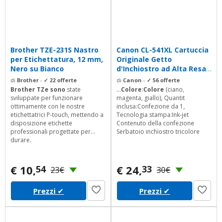
Brother TZE-231S Nastro
Canon CL-541XL Cartuccia
per Etichettatura, 12 mm,
Originale Getto
Nero su Bianco
d'Inchiostro ad Alta Resa,
1 Pezzo,...
di
Brother
-
✓ 22 offerte
di
Canon
-
✓ 56 offerte
Brother TZe sono
state
...
Colore
:
Colore
(ciano,
sviluppate per funzionare
magenta, giallo), Quantit
ottimamente con le nostre
inclusa:Confezione da 1,
etichettatrici P-touch, mettendo a
Tecnologia stampa:Ink-jet
disposizione etichette
Contenuto della confezione
professionali progettate per
Serbatoio inchiostro tricolore
durare.
€ 10,
€ 24,
54
33
23€
30€
Prezzi
✔
Prezzi
✔