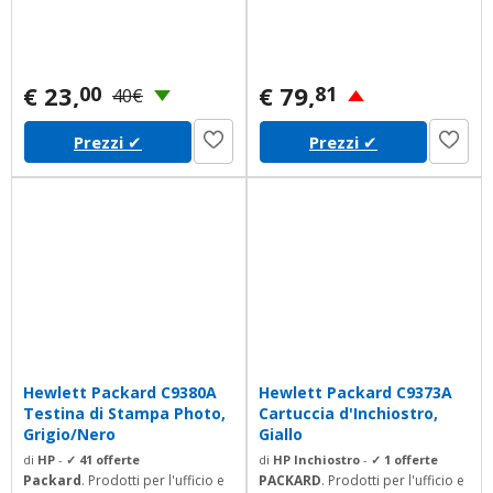
€ 23,
€ 79,
00
81
40€
Prezzi
✔
Prezzi
✔
Hewlett Packard C9380A
Hewlett Packard C9373A
Testina di Stampa Photo,
Cartuccia d'Inchiostro,
Grigio/Nero
Giallo
di
HP
-
✓ 41 offerte
di
HP Inchiostro
-
✓ 1 offerte
Packard
. Prodotti per l'ufficio e
PACKARD
. Prodotti per l'ufficio e